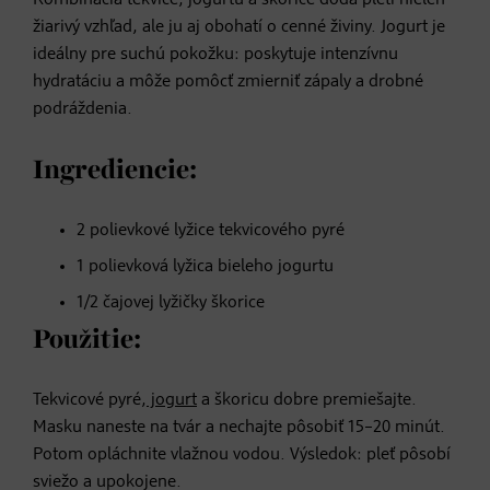
Kombinácia tekvice, jogurtu a škorice dodá pleti nielen
žiarivý vzhľad, ale ju aj obohatí o cenné živiny. Jogurt je
ideálny pre suchú pokožku: poskytuje intenzívnu
hydratáciu a môže pomôcť zmierniť zápaly a drobné
podráždenia.
Ingrediencie:
2 polievkové lyžice tekvicového pyré
1 polievková lyžica bieleho jogurtu
1/2 čajovej lyžičky škorice
Použitie:
Tekvicové pyré,
jogurt
a škoricu dobre premiešajte.
Masku naneste na tvár a nechajte pôsobiť 15–20 minút.
Potom opláchnite vlažnou vodou. Výsledok: pleť pôsobí
sviežo a upokojene.