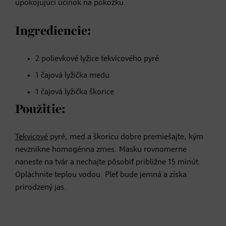
upokojujúci účinok na pokožku.
Ingrediencie:
2 polievkové lyžice tekvicového pyré
1 čajová lyžička medu
1 čajová lyžička škorice
Použitie:
Tekvicové
pyré, med a škoricu dobre premiešajte, kým
nevznikne homogénna zmes. Masku rovnomerne
naneste na tvár a nechajte pôsobiť približne 15 minút.
Opláchnite teplou vodou. Pleť bude jemná a získa
prirodzený jas.