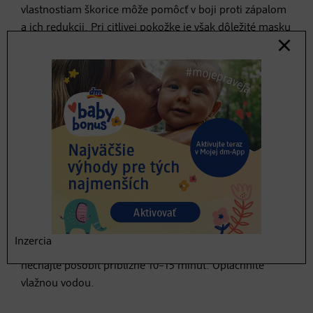
vlastnostiam škorice môže pomôcť v boji proti zápalom
a ich redukcii. Pri citlivej pokožke je však dôležité masku
najskôr otestovať na malej časti kože!
Ingrediencie:
1 čajová lyžička škorice
2 polievkové lyžice jablčného octu
1 polievková lyžica medu
Použitie:
Škoricu,
jablčný ocot
a med dobre premiešajte, kým
Inzercia
nevznikne hladká pasta. Masku naneste na tvár a
nechajte pôsobiť približne 10–15 minút. Opláchnite
vlažnou vodou.