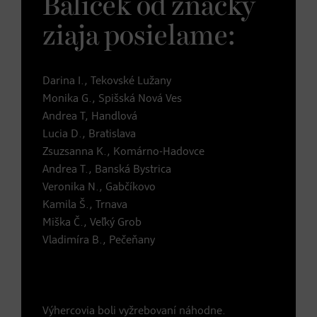
Balíček od značky
ziaja posielame:
Darina I., Tekovské Lužany
Monika G., Spišská Nová Ves
Andrea T, Handlová
Lucia D., Bratislava
Zsuzsanna K., Komárno-Hadovce
Andrea T., Banská Bystrica
Veronika N., Gabčíkovo
Kamila Š., Trnava
Miška Č., Veľký Grob
Vladimíra B., Pečeňany
Výhercovia boli vyžrebovaní náhodne.