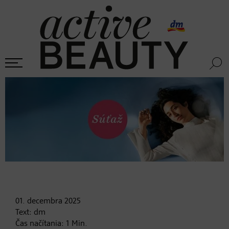
01. decembra
2025
Text:
dm
Čas načítania:
1
Min.