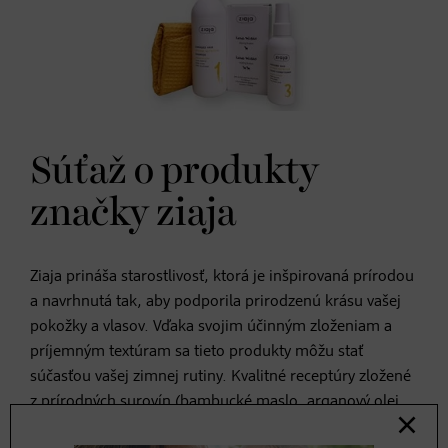
Súťaž o produkty
značky ziaja
Ziaja prináša starostlivosť, ktorá je inšpirovaná prírodou
a navrhnutá tak, aby podporila prirodzenú krásu vašej
pokožky a vlasov. Vďaka svojim účinným zloženiam a
príjemným textúram sa tieto produkty môžu stať
súčasťou vašej zimnej rutiny. Kvalitné receptúry zložené
z prírodných surovín
(bambucké maslo, arganový olej,
kozie mlieko či banánové kvety) ponúkajú