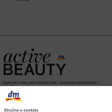
Magazín dm o kráse, zdraví a životnom štýle – spoločne pre zodpovedný život v
rovnováhe