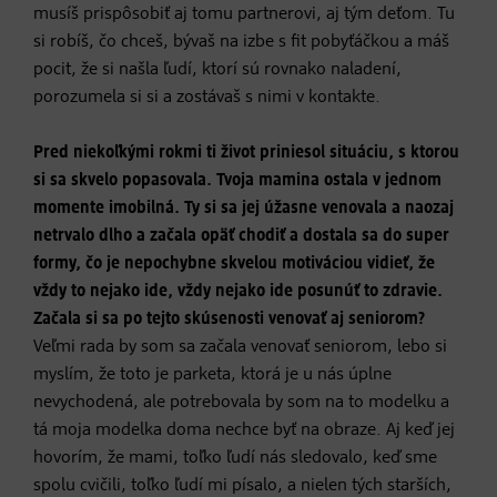
musíš prispôsobiť aj tomu partnerovi, aj tým deťom. Tu
si robíš, čo chceš, bývaš na izbe s fit pobyťáčkou a máš
pocit, že si našla ľudí, ktorí sú rovnako naladení,
porozumela si si a zostávaš s nimi v kontakte.
Pred niekoľkými rokmi ti život priniesol situáciu, s ktorou
si sa skvelo popasovala. Tvoja mamina ostala v jednom
momente imobilná. Ty si sa jej úžasne venovala a naozaj
netrvalo dlho a začala opäť chodiť a dostala sa do super
formy, čo je nepochybne skvelou motiváciou vidieť, že
vždy to nejako ide, vždy nejako ide posunúť to zdravie.
Začala si sa po tejto skúsenosti venovať aj seniorom?
Veľmi rada by som sa začala venovať seniorom, lebo si
myslím, že toto je parketa, ktorá je u nás úplne
nevychodená, ale potrebovala by som na to modelku a
tá moja modelka doma nechce byť na obraze. Aj keď jej
hovorím, že mami, toľko ľudí nás sledovalo, keď sme
spolu cvičili, toľko ľudí mi písalo, a nielen tých starších,