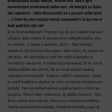
predsavzatia trvajú mesiac, možno dva. Aké z tých
novoročných predsavzatí alebo vecí, do ktorých sa ľudia
tak rozbehnú – lebo fitnescentrá sú v januári veľmi plné
–, z čoho by sme naozaj nemali ustupovať a čo by sme si
mali podržať celý rok?
Je to tá pravidelnosť. Priznám sa, že ja si každé Vianoce
užívam, lebo máme tú povianočnú odšpekovačku, ako
to voláme. :) Sama si poviem, že tri – štyri kilečká
navyše si cez Vianoce doprajem, lebo viem, že potom to
ide dolu. No ale treba si nájť ten vzťah k pohybu a
nerobiť to nárazovo. A treba byť pripravený, že to nie je
otázka týždňa ani dvoch, že sa chceš zbaviť nejakej
nadváhy a hmotnosti. Treba to robiť s rozumom, treba
to robiť kvalitne a vlastne to učím na tomto chudnúcom
pobyte. Tam sa naštartujeme a pokračujem s nimi cez
skupinu, ktorú mám vytvorenú, aj ďalšie mesiace. Tým,
že to máme dva razy do roka a ony chodia pravidelne,
máme neskutočné výsledky. Niektoré klientky majú aj