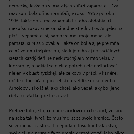
nemecky, takže on si ma z tých súťaží zapamätal. Dva
razy som bola uňho na súťaži, v roku 1995 aj v roku
1996, takže on si ma zapamätal z toho obdobia. O
niekoľko rokov sme sa náhodne stretli v Los Angeles na
pláži. Nepamätal si, samozrejme, moje meno, ale
pamätal si Miss Slovakia. Takže on bol a aj je pre mňa
celoživotnou inšpiráciou, sledujem ho aj na sociálnych
sieťach každý deň. Je neskutočný aj v tomto veku, v
ktorom je, a pokiaľ sa niekto potrebujete naštartovať
nielen v oblasti fyzickej, ale celkovo v práci, v kariére,
určite odporúčam pozrieť si na Netflixe dokument o
Arnoldovi, ako išiel, ako chcel, ako vedel, aký bol jeho
cieľ a čo všetko pre to spravil.
Pretože toto je to, čo nám športovcom dá šport, že sme
na seba takí tvrdí, že musíme ísť za svoje hranice. Často
sú zranenia, často sa ti nepodarí dosiahnuť víťazstvo,
svoj cieľ, ale nesmie ťa to proste demotivovať, lebo nikto