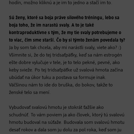
hodín, možno kliknú a je im to jedno a stačí im to.
Sú ženy, ktoré sa boja práve silového tréningu, lebo sa
boja toho, že im narastú svaly. A to je také
kontraproduktívne s tým, že my tie svaly potrebujeme o
to viac, čím sme starší. Čo by si týmto ženám povedala ty?
Ja by som tak chcela, aby mi narástli svaly, viete ako? :)
Všimnite si, že do tej tridsaťpäťky, keď sa nám estrogén
ešte dobre vylučuje v tele, je to telo pekné, pevné, ako
keby svieže. Po tej tridsaťpäťke už svalová hmota začína
ubúdať na úkor tuku a postava sa formuje inak.
Väčšinou nám to ide do bruška, do bokov, takže to
ženské telo sa mení.
Vybudovať svalovú hmotu je stokrát ťažšie ako
schudnúť. To vám poviem ja ako človek, ktorý tú svalovú
hmotu budoval na súťaže. Budovala som svalovú hmotu
desať rokov a dala som ju dolu za pol roka, keď som ju