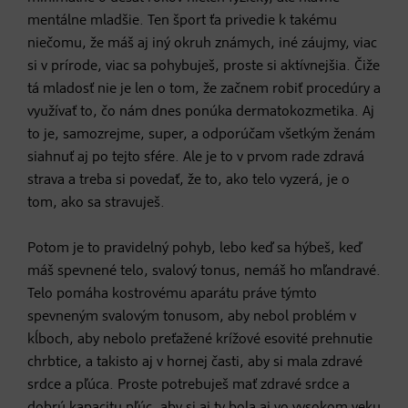
mentálne mladšie. Ten šport ťa privedie k takému
niečomu, že máš aj iný okruh známych, iné záujmy, viac
si v prírode, viac sa pohybuješ, proste si aktívnejšia. Čiže
tá mladosť nie je len o tom, že začnem robiť procedúry a
využívať to, čo nám dnes ponúka dermatokozmetika. Aj
to je, samozrejme, super, a odporúčam všetkým ženám
siahnuť aj po tejto sfére. Ale je to v prvom rade zdravá
strava a treba si povedať, že to, ako telo vyzerá, je o
tom, ako sa stravuješ.
Potom je to pravidelný pohyb, lebo keď sa hýbeš, keď
máš spevnené telo, svalový tonus, nemáš ho mľandravé.
Telo pomáha kostrovému aparátu práve týmto
spevneným svalovým tonusom, aby nebol problém v
kĺboch, aby nebolo preťažené krížové esovité prehnutie
chrbtice, a takisto aj v hornej časti, aby si mala zdravé
srdce a pľúca. Proste potrebuješ mať zdravé srdce a