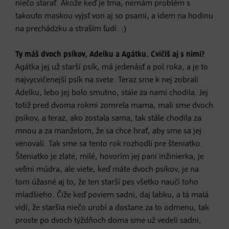
niečo starať. Akože keď je tma, nemám problém s
takouto maskou vyjsť von aj so psami, a idem na hodinu
na prechádzku a straším ľudí. :)
Ty máš dvoch psíkov, Adelku a Agátku. Cvičíš aj s nimi?
Agátka jej už starší psík, má jedenásť a pol roka, a je to
najvycvičenejší psík na svete. Teraz sme k nej zobrali
Adelku, lebo jej bolo smutno, stále za nami chodila. Jej
totiž pred dvoma rokmi zomrela mama, mali sme dvoch
psíkov, a teraz, ako zostala sama, tak stále chodila za
mnou a za manželom, že sa chce hrať, aby sme sa jej
venovali. Tak sme sa tento rok rozhodli pre šteniatko.
Šteniatko je zlaté, milé, hovorím jej pani inžinierka, je
veľmi múdra, ale viete, keď máte dvoch psíkov, je na
tom úžasné aj to, že ten starší pes všetko naučí toho
mladšieho. Čiže keď poviem sadni, daj labku, a tá malá
vidí, že staršia niečo urobí a dostane za to odmenu, tak
proste po dvoch týždňoch doma sme už vedeli sadni,