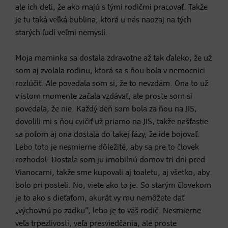
ale ich deti, že ako majú s tými rodičmi pracovať. Takže
je tu taká veľká bublina, ktorá u nás naozaj na tých
starých ľudí veľmi nemyslí.
Moja maminka sa dostala zdravotne až tak ďaleko, že už
som aj zvolala rodinu, ktorá sa s ňou bola v nemocnici
rozlúčiť. Ale povedala som si, že to nevzdám. Ona to už
v istom momente začala vzdávať, ale proste som si
povedala, že nie. Každý deň som bola za ňou na JIS,
dovolili mi s ňou cvičiť už priamo na JIS, takže našťastie
sa potom aj ona dostala do takej fázy, že ide bojovať.
Lebo toto je nesmierne dôležité, aby sa pre to človek
rozhodol. Dostala som ju imobilnú domov tri dni pred
Vianocami, takže sme kupovali aj toaletu, aj všetko, aby
bolo pri posteli. No, viete ako to je. So starým človekom
je to ako s dieťaťom, akurát vy mu nemôžete dať
„výchovnú po zadku“, lebo je to váš rodič. Nesmierne
veľa trpezlivosti, veľa presviedčania, ale proste