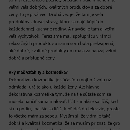
som si ešte chcela pozrieť, prečítať. Podľa mňa tam je
veľmi veľa dobrých, kvalitných produktov a za dobré
ceny, to je prvá vec. Druhá vec je, že tam je veľa
produktov zdravej stravy, ktoré sa dajú kúpiť do
každodennej kuchyne rodiny. A navyše je tam aj veľmi
veľa vychytávok. Teraz sme mali spoluprácu v rámci
relaxačných produktov a sama som bola prekvapená,
aké dobré, kvalitné produkty dm má a za naozaj veľmi
dobré a prístupné ceny.
Aký máš vzťah ty a kozmetika?
Dekoratívna kozmetika je súčasťou môjho života už
odmlada, určite ako u každej ženy. Ale hlavne
dekoratívna kozmetika tým, že na tie súťaže som sa
musela naučiť sama maľovať, líčiť – inakšie sa líčiš, keď
si na pódiu, inakšie sa líčiš, keď ideš do televízie, proste
to všetko mám za sebou. Myslím si, že v dm je taká
dobrá a kvalitná kozmetika, že sa musím priznať, že gro