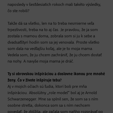
naposledy v šesťdesiatich rokoch mali takéto výsledky,
čo ste robili?
Takže dá sa všetko, len na to treba nesmierne veľa
trpezlivosti, treba na to aj čas. Je pravdou, že ja som
zostala s mamou doma, zobrala som si ju k sebe a
dvadsaťštyri hodín som sa jej venovala. Proste všetko
som dala na vedľajšiu koľaj, ale je to moja mama.
Vedela som, že ju chcem zachrániť, že ju chcem dostať
na nohy. A navyše moja mama je dráč.
Ty si obrovskou inšpiráciou a doslovne ikonou pre mnohé
ženy. Čo v živote inšpiruje teba?
Aj v mojich očiach sú ľudia, ktorí boli pre mňa
inšpiráciou. Absolútny „role model“ bol aj je Arnold
Schwarzenegger. Mne sa splnil sen, že som sa s ním
osobne stretla, dokonca som sa s ním nechcem
povedať, že zblížila, ale začala som naňho rozprávať po