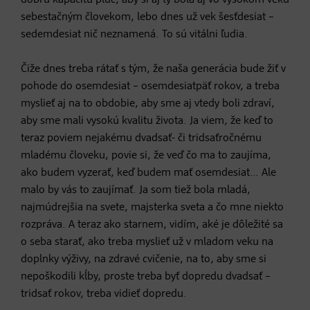
dobrú kapacitu pľúc, aby si aj ty bola aj vo vysokom veku
sebestačným človekom, lebo dnes už vek šesťdesiat –
sedemdesiat nič neznamená. To sú vitálni ľudia.
Čiže dnes treba rátať s tým, že naša generácia bude žiť v
pohode do osemdesiat – osemdesiatpäť rokov, a treba
myslieť aj na to obdobie, aby sme aj vtedy boli zdraví,
aby sme mali vysokú kvalitu života. Ja viem, že keď to
teraz poviem nejakému dvadsať- či tridsaťročnému
mladému človeku, povie si, že veď čo ma to zaujíma,
ako budem vyzerať, keď budem mať osemdesiat… Ale
malo by vás to zaujímať. Ja som tiež bola mladá,
najmúdrejšia na svete, majsterka sveta a čo mne niekto
rozpráva. A teraz ako starnem, vidím, aké je dôležité sa
o seba starať, ako treba myslieť už v mladom veku na
doplnky výživy, na zdravé cvičenie, na to, aby sme si
nepoškodili kĺby, proste treba byť dopredu dvadsať –
tridsať rokov, treba vidieť dopredu.