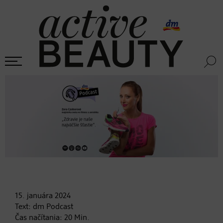
15. januára
2024
Text:
dm Podcast
Čas načítania:
20
Min.