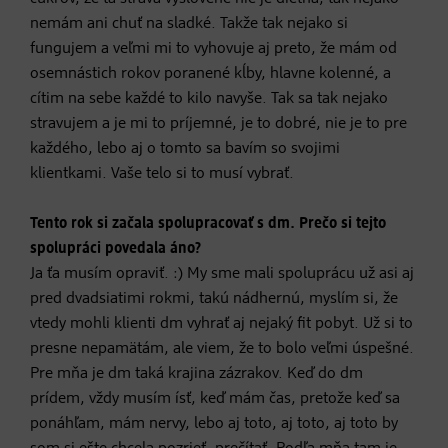
nemám ani chuť na sladké. Takže tak nejako si
fungujem a veľmi mi to vyhovuje aj preto, že mám od
osemnástich rokov poranené kĺby, hlavne kolenné, a
cítim na sebe každé to kilo navyše. Tak sa tak nejako
stravujem a je mi to príjemné, je to dobré, nie je to pre
každého, lebo aj o tomto sa bavím so svojimi
klientkami. Vaše telo si to musí vybrať.
Tento rok si začala spolupracovať s dm. Prečo si tejto
spolupráci povedala áno?
Ja ťa musím opraviť. :) My sme mali spoluprácu už asi aj
pred dvadsiatimi rokmi, takú nádhernú, myslím si, že
vtedy mohli klienti dm vyhrať aj nejaký fit pobyt. Už si to
presne nepamätám, ale viem, že to bolo veľmi úspešné.
Pre mňa je dm taká krajina zázrakov. Keď do dm
prídem, vždy musím ísť, keď mám čas, pretože keď sa
ponáhľam, mám nervy, lebo aj toto, aj toto, aj toto by