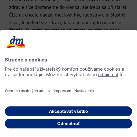
kvalita života znamená, že by ste mali byť zdraví, a to
zdravie síce dostaneme do vienka, ale treba sa oň starať.
Čiže ak chcete naozaj mať kvalitný, radostný a aj šťastný
život, lebo keď ste zdraví, tak to je naozaj to najväčšie
šťastie, čo máte, musíte sa oň starať, musíte na sebe
pracovať. Takže určite žiť zdravo, zdravým životným
štýlom.
Potom si vytvoriť svoju bublinu, do ktorej patrí vaša
rodina, priatelia, lebo to je veľmi dôležité pre vaše
psychické zdravie. A keď nemáte to psychické zdravie,
tak je to často dôvodom, že prídete o zdravie fyzické. To
je veľmi úzko prepojené, to naše telíčko a naša myseľ.
No a potom, ako som už spomínala, mať nejakú víziu,
že robíte to, čo vás baví, a že tým obohacujete túto
spoločnosť, že pomôžete hoc jednému človeku na svete.
Zanechať tu proste niečo, že keď sa budete lúčiť, poviete
si, že wau. Je jedno, koľko má človek mamonu, hoc k