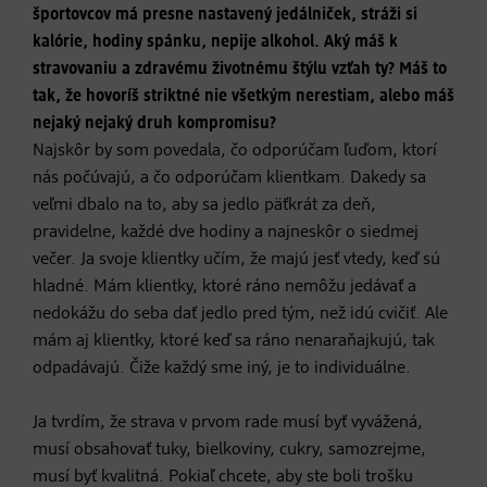
športovcov má presne nastavený jedálniček, stráži si
kalórie, hodiny spánku, nepije alkohol. Aký máš k
stravovaniu a zdravému životnému štýlu vzťah ty? Máš to
tak, že hovoríš striktné nie všetkým nerestiam, alebo máš
nejaký nejaký druh kompromisu?
Najskôr by som povedala, čo odporúčam ľuďom, ktorí
nás počúvajú, a čo odporúčam klientkam. Dakedy sa
veľmi dbalo na to, aby sa jedlo päťkrát za deň,
pravidelne, každé dve hodiny a najneskôr o siedmej
večer. Ja svoje klientky učím, že majú jesť vtedy, keď sú
hladné. Mám klientky, ktoré ráno nemôžu jedávať a
nedokážu do seba dať jedlo pred tým, než idú cvičiť. Ale
mám aj klientky, ktoré keď sa ráno nenaraňajkujú, tak
odpadávajú. Čiže každý sme iný, je to individuálne.
Ja tvrdím, že strava v prvom rade musí byť vyvážená,
musí obsahovať tuky, bielkoviny, cukry, samozrejme,
musí byť kvalitná. Pokiaľ chcete, aby ste boli trošku