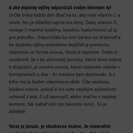
A aké doplnky výživy odporúčaš svojim klientom ty?
Určite treba každý deň dbať na to, aby mali vitamín C a
zinok, ten je dôležitý najmä pre ženy. Ďalej vitamín D,
omega-3 mastné kyseliny, kyselinu hyalurónovú už aj
pre pokožku. Odporúčala by som zdravo sa stravovať a
tie doplnky výživy pravidelne dopĺňať aj pomocou
vitamínov vo forme ovocia, ktoré je sezónne. Treba si
uvedomiť, že v tej obrovskej ponuke, ktorú dnes máme
k dispozícii, je mnoho ovocia, ktoré cestovalo niekde v
kontajneroch a dva – tri mesiace tam dozrievalo. A z
toho nie je žiaden vitamínový efekt. Čiže sezónne,
lokálne ovocie, pokiaľ si ho viete nejakým spôsobom
uchovať z leta, či už zamraziť, alebo mať ho v nejakej
komore, tak siahať skôr po takomto ovocí. To je
dôležité.
Teraz je január, je všeobecne známe, že novoročné