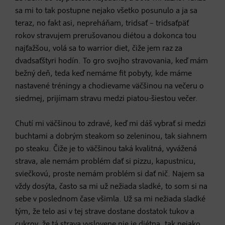
sa mi to tak postupne nejako všetko posunulo a ja sa
teraz, no fakt asi, nepreháňam, tridsať – tridsaťpäť
rokov stravujem prerušovanou diétou a dokonca tou
najťažšou, volá sa to warrior diet, čiže jem raz za
dvadsaťštyri hodín. To gro svojho stravovania, keď mám
bežný deň, teda keď nemáme fit pobyty, kde máme
nastavené tréningy a chodievame väčšinou na večeru o
siedmej, prijímam stravu medzi piatou-šiestou večer.
Chutí mi väčšinou to zdravé, keď mi dáš vybrať si medzi
buchtami a dobrým steakom so zeleninou, tak siahnem
po steaku. Čiže je to väčšinou taká kvalitná, vyvážená
strava, ale nemám problém dať si pizzu, kapustnicu,
sviečkovú, proste nemám problém si dať nič. Najem sa
vždy dosýta, často sa mi už nežiada sladké, to som si na
sebe v poslednom čase všimla. Už sa mi nežiada sladké
tým, že telo asi v tej strave dostane dostatok tukov a
cukrov, že tá strava vyslovene nie je diétna, tak nejako