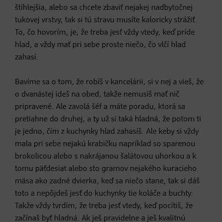
štíhlejšia, alebo sa chcete zbaviť nejakej nadbytočnej
tukovej vrstvy, tak si tú stravu musíte kaloricky strážiť.
To, čo hovorím, je, že treba jesť vždy vtedy, keď príde
hlad, a vždy mať pri sebe proste niečo, čo vlčí hlad
zahasí.
Bavíme sa o tom, že robíš v kancelárii, si v nej a vieš, že
o dvanástej ideš na obed, takže nemusíš mať nič
pripravené. Ale zavolá šéf a máte poradu, ktorá sa
pretiahne do druhej, a ty už si taká hladná, že potom ti
je jedno, čím z kuchynky hlad zahasíš. Ale keby si vždy
mala pri sebe nejakú krabičku napríklad so sparenou
brokolicou alebo s nakrájanou šalátovou uhorkou a k
tomu päťdesiat alebo sto gramov nejakého kuracieho
mäsa ako zadné dvierka, keď sa niečo stane, tak si dáš
toto a nepôjdeš jesť do kuchynky tie koláče a buchty.
Takže vždy tvrdím, že treba jesť vtedy, keď pocítiš, že
začínaš byť hladná. Ak ješ pravidelne a ješ kvalitnú