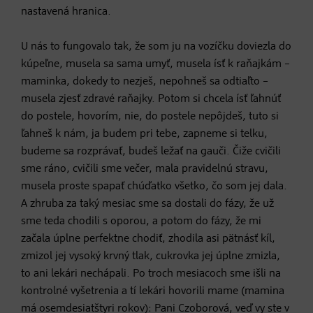
nastavená hranica.
U nás to fungovalo tak, že som ju na vozíčku doviezla do
kúpeľne, musela sa sama umyť, musela ísť k raňajkám –
maminka, dokedy to nezješ, nepohneš sa odtiaľto –
musela zjesť zdravé raňajky. Potom si chcela ísť ľahnúť
do postele, hovorím, nie, do postele nepôjdeš, tuto si
ľahneš k nám, ja budem pri tebe, zapneme si telku,
budeme sa rozprávať, budeš ležať na gauči. Čiže cvičili
sme ráno, cvičili sme večer, mala pravidelnú stravu,
musela proste spapať chúďatko všetko, čo som jej dala.
A zhruba za taký mesiac sme sa dostali do fázy, že už
sme teda chodili s oporou, a potom do fázy, že mi
začala úplne perfektne chodiť, zhodila asi pätnásť kíl,
zmizol jej vysoký krvný tlak, cukrovka jej úplne zmizla,
to ani lekári nechápali. Po troch mesiacoch sme išli na
kontrolné vyšetrenia a tí lekári hovorili mame (mamina
má osemdesiatštyri rokov): Pani Czoborová, veď vy ste v