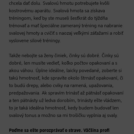
chcela dať dolu. Svalovú hmotu potrebujete kvôli
kostrovému aparátu. Svalová hmota sa získava
tréningom, keď by ste museli šesťkrát do týždňa
trénovať a mať špeciálne zameraný tréning na nabranie
svalovej hmoty a cvičiť s naozaj veľkými záťažami a robiť
vyslovene silové tréningy.
Takže nebojte sa ženy činiek, činky sú dobré. Činky sú
dobré, len musíte vedieť, koľko počtov opakovaní a s
akou váhou. Úplne ideálne, laicky povedané, zoberte si
takú hmotnosť, kde spravíte okolo štrnásť opakovaní, či
to budú drepy, alebo cviky na ramená, upažovania,
predpažovania. Ak spravím trinásť až pätnásť opakovaní
a ten pätnásty už ledva dorobím, trinásty ešte vládzem,
to je taká ideálna hmotnosť, kedy budem budovať len
svalový tonus a možno sa mi trošičku vyplnia aj svaly.
Poďme sa ešte porozprávať o strave. Väčšina profi