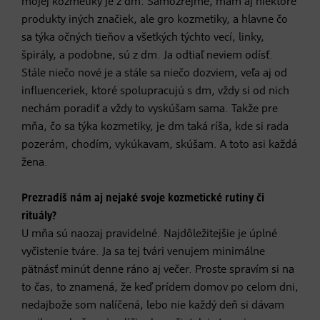
mojej kozmetiky je z dm. Samozrejme, mám aj niektoré
produkty iných značiek, ale gro kozmetiky, a hlavne čo
sa týka očných tieňov a všetkých týchto vecí, linky,
špirály, a podobne, sú z dm. Ja odtiaľ neviem odísť.
Stále niečo nové je a stále sa niečo dozviem, veľa aj od
influenceriek, ktoré spolupracujú s dm, vždy si od nich
nechám poradiť a vždy to vyskúšam sama. Takže pre
mňa, čo sa týka kozmetiky, je dm taká ríša, kde si rada
pozerám, chodím, vykúkavam, skúšam. A toto asi každá
žena.
Prezradíš nám aj nejaké svoje kozmetické rutiny či
rituály?
U mňa sú naozaj pravidelné. Najdôležitejšie je úplné
vyčistenie tváre. Ja sa tej tvári venujem minimálne
pätnásť minút denne ráno aj večer. Proste spravím si na
to čas, to znamená, že keď prídem domov po celom dni,
nedajbože som nalíčená, lebo nie každý deň si dávam