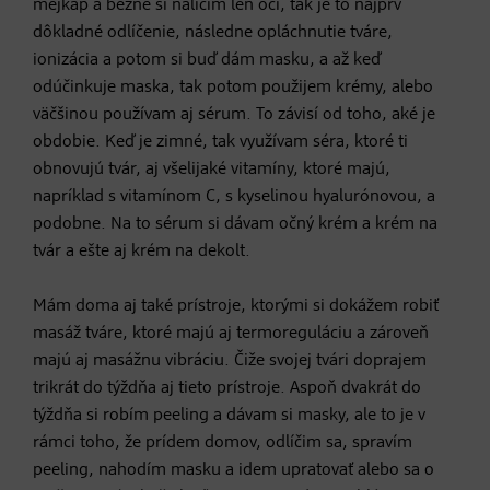
mejkap a bežne si nalíčim len oči, tak je to najprv
dôkladné odlíčenie, následne opláchnutie tváre,
ionizácia a potom si buď dám masku, a až keď
odúčinkuje maska, tak potom použijem krémy, alebo
väčšinou používam aj sérum. To závisí od toho, aké je
obdobie. Keď je zimné, tak využívam séra, ktoré ti
obnovujú tvár, aj všelijaké vitamíny, ktoré majú,
napríklad s vitamínom C, s kyselinou hyalurónovou, a
podobne. Na to sérum si dávam očný krém a krém na
tvár a ešte aj krém na dekolt.
Mám doma aj také prístroje, ktorými si dokážem robiť
masáž tváre, ktoré majú aj termoreguláciu a zároveň
majú aj masážnu vibráciu. Čiže svojej tvári doprajem
trikrát do týždňa aj tieto prístroje. Aspoň dvakrát do
týždňa si robím peeling a dávam si masky, ale to je v
rámci toho, že prídem domov, odlíčim sa, spravím
peeling, nahodím masku a idem upratovať alebo sa o