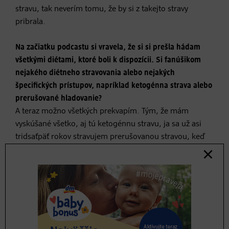
stravu, tak neverím tomu, že by si z takejto stravy
pribrala.
Na začiatku podcastu si vravela, že si si prešla hádam
všetkými diétami, ktoré boli k dispozícii. Si fanúšikom
nejakého diétneho stravovania alebo nejakých
špecifických prístupov, napríklad ketogénna strava alebo
prerušované hladovanie?
A teraz možno všetkých prekvapím. Tým, že mám
vyskúšané všetko, aj tú ketogénnu stravu, ja sa už asi
tridsaťpäť rokov stravujem prerušovanou stravou, keď
ešte ani nikto netušil, že také niečo existuje. Moje telo si
to vybralo. Ja som presne ten typ, že som nemohla
raňajkovať, keď som bola malá. Pamätám si, že keď
som bola šiestačka – siedmačka a mama ma nútila ráno
jesť, tak potom mi bývalo v škole vždy zle. Takže
postupne ma od toho odbremenila. Na gymnáziu som
mala prvú stravu mliečnu desiatu, to bolo cez veľkú