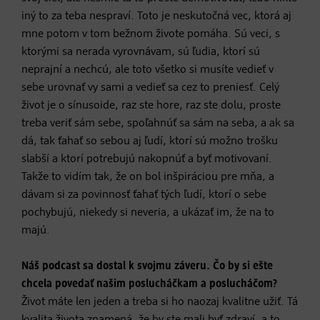
iný to za teba nespraví. Toto je neskutočná vec, ktorá aj
mne potom v tom bežnom živote pomáha. Sú veci, s
ktorými sa nerada vyrovnávam, sú ľudia, ktorí sú
neprajní a nechcú, ale toto všetko si musíte vedieť v
sebe urovnať vy sami a vedieť sa cez to preniesť. Celý
život je o sínusoide, raz ste hore, raz ste dolu, proste
treba veriť sám sebe, spoľahnúť sa sám na seba, a ak sa
dá, tak ťahať so sebou aj ľudí, ktorí sú možno trošku
slabší a ktorí potrebujú nakopnúť a byť motivovaní.
Takže to vidím tak, že on bol inšpiráciou pre mňa, a
dávam si za povinnosť ťahať tých ľudí, ktorí o sebe
pochybujú, niekedy si neveria, a ukázať im, že na to
majú.
Náš podcast sa dostal k svojmu záveru. Čo by si ešte
chcela povedať našim poslucháčkam a poslucháčom?
Život máte len jeden a treba si ho naozaj kvalitne užiť. Tá