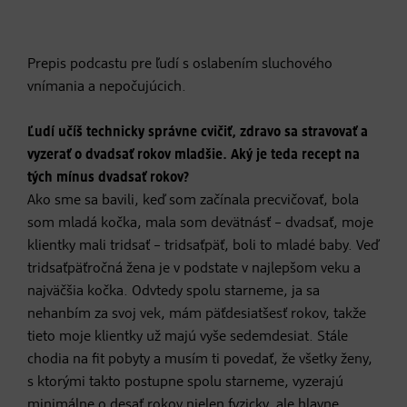
Viac informácií
Prepis podcastu pre ľudí s oslabením sluchového
vnímania a nepočujúcich.
Prijať
Ľudí učíš technicky správne cvičiť, zdravo sa stravovať a
vyzerať o dvadsať rokov mladšie. Aký je teda recept na
tých mínus dvadsať rokov?
Ako sme sa bavili, keď som začínala precvičovať, bola
som mladá kočka, mala som devätnásť – dvadsať, moje
klientky mali tridsať – tridsaťpäť, boli to mladé baby. Veď
tridsaťpäťročná žena je v podstate v najlepšom veku a
najväčšia kočka. Odvtedy spolu starneme, ja sa
nehanbím za svoj vek, mám päťdesiatšesť rokov, takže
tieto moje klientky už majú vyše sedemdesiat. Stále
chodia na fit pobyty a musím ti povedať, že všetky ženy,
s ktorými takto postupne spolu starneme, vyzerajú
minimálne o desať rokov nielen fyzicky, ale hlavne