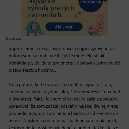
prestávku okolo pol jedenástej, potom som mávala
obed a potom som mala ťažký atletický tréning a prišla
som domov okolo piatej. Mama mi spravila večeru, že
som zjedla aj štyri rezne, kopec hranoliek, vypila dve
Baldovské, zjedla som dve čokolády a že idem sa učiť.
Inzercia
No jasné, že som odpadla z toľkého energetického
príjmu. Moje telo sa s tým muselo najprv vyrovnať, až
potom som sa mohla učiť. Takže moje telo si tak
odmlada zvyklo, že to gro energie dostáva vlastne medzi
piatou-šiestou hodinou.
No a potom, keď som začala chodiť na vysokú školu,
sme mali o jednej gymnastiku, čiže nemôžeš ísť na obed
o dvanástej. Takže tak som si to nejako začala postupne
upravovať, že som začala jedávať o nejakej druhej-tretej
poobede, a potom som nebola hladná, až do večera do
ôsmej. Najskôr sa mi to nepáčilo, lebo som mala pocit,
že idem do tej postele najedená, a bolo mi ťažko. Takže