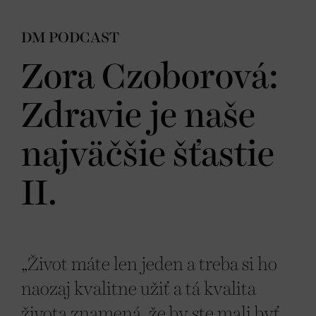
DM PODCAST
Zora Czoborová:
Zdravie je naše
najväčšie šťastie
II.
„Život máte len jeden a treba si ho
naozaj kvalitne užiť a tá kvalita
života znamená, že by ste mali byť