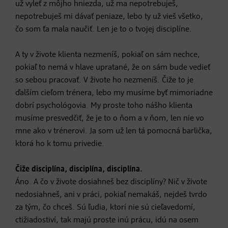
už vyleť z môjho hniezda, už ma nepotrebuješ,
nepotrebuješ mi dávať peniaze, lebo ty už vieš všetko,
čo som ťa mala naučiť. Len je to o tvojej disciplíne.
A ty v živote klienta nezmeníš, pokiaľ on sám nechce,
pokiaľ to nemá v hlave upratané, že on sám bude vedieť
so sebou pracovať. V živote ho nezmeníš. Čiže to je
ďalším cieľom trénera, lebo my musíme byť mimoriadne
dobrí psychológovia. My proste toho nášho klienta
musíme presvedčiť, že je to o ňom a v ňom, len nie vo
mne ako v trénerovi. Ja som už len tá pomocná barlička,
ktorá ho k tomu privedie.
Čiže disciplína, disciplína, disciplína.
Áno. A čo v živote dosiahneš bez disciplíny? Nič v živote
nedosiahneš, ani v práci, pokiaľ nemakáš, nejdeš tvrdo
za tým, čo chceš. Sú ľudia, ktorí nie sú cieľavedomí,
ctižiadostiví, tak majú proste inú prácu, idú na osem