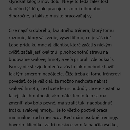
štyridsať kilogramov dolu. Nie je to teda záležitosť
daného týždňa, ale pracujem s nimi dlhodobo,
dlhoročne, a takisto musíte pracovať aj vy.
Čiže nájsť si dobrého, kvalitného trénera, ktorý tomu
rozumie, ktorý vás vedie, vysvetliť mu, čo je váš cieľ.
Lebo prídu ku mne aj klientky, ktoré začali s niekým
cvičiť, začali jesť kvalitnú, plnohodnotnú stravu na
budovanie svalovej hmoty a veľa pribrali. Ale pokiaľ s
tým vy nie ste zjednotená a vás to takto nebude baviť,
tak tým smerom nepôjdete. Čiže treba aj tomu trénerovi
povedať, čo je váš cieľ, že možno nechcete nabrať
svalovú hmotu, že chcete len schudnúť, chcete zostať na
takej istej hmotnosti, ako máte, len to telo sa má
zmeniť, aby bolo pevné, má stratiť tuk, nadobudnúť
trošku svalovej hmoty… Je to všetko poctivá práca
minimálne troch mesiacov. Keď mám osobné tréningy,
hovorím klientke: Za tri mesiace som ťa naučila všetko,