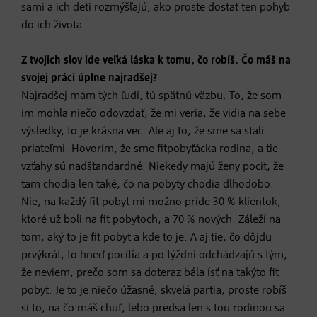
sami a ich deti rozmýšľajú, ako proste dostať ten pohyb
do ich života.
Z tvojich slov ide veľká láska k tomu, čo robíš. Čo máš na
svojej práci úplne najradšej?
Najradšej mám tých ľudí, tú spätnú väzbu. To, že som
im mohla niečo odovzdať, že mi veria, že vidia na sebe
výsledky, to je krásna vec. Ale aj to, že sme sa stali
priateľmi. Hovorím, že sme fitpobyťácka rodina, a tie
vzťahy sú nadštandardné. Niekedy majú ženy pocit, že
tam chodia len také, čo na pobyty chodia dlhodobo.
Nie, na každý fit pobyt mi možno príde 30 % klientok,
ktoré už boli na fit pobytoch, a 70 % nových. Záleží na
tom, aký to je fit pobyt a kde to je. A aj tie, čo dôjdu
prvýkrát, to hneď pocítia a po týždni odchádzajú s tým,
že neviem, prečo som sa doteraz bála ísť na takýto fit
pobyt. Je to je niečo úžasné, skvelá partia, proste robíš
si to, na čo máš chuť, lebo predsa len s tou rodinou sa