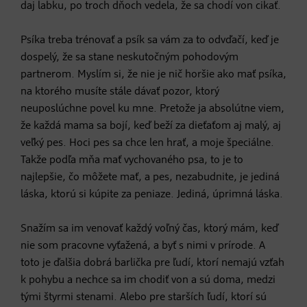
daj labku, po troch dňoch vedela, že sa chodí von cikať.
Psíka treba trénovať a psík sa vám za to odvďačí, keď je
dospelý, že sa stane neskutočným pohodovým
partnerom. Myslím si, že nie je nič horšie ako mať psíka,
na ktorého musíte stále dávať pozor, ktorý
neuposlúchne povel ku mne. Pretože ja absolútne viem,
že každá mama sa bojí, keď beží za dieťaťom aj malý, aj
veľký pes. Hoci pes sa chce len hrať, a moje špeciálne.
Takže podľa mňa mať vychovaného psa, to je to
najlepšie, čo môžete mať, a pes, nezabudnite, je jediná
láska, ktorú si kúpite za peniaze. Jediná, úprimná láska.
Snažím sa im venovať každý voľný čas, ktorý mám, keď
nie som pracovne vyťažená, a byť s nimi v prírode. A
toto je ďalšia dobrá barlička pre ľudí, ktorí nemajú vzťah
k pohybu a nechce sa im chodiť von a sú doma, medzi
tými štyrmi stenami. Alebo pre starších ľudí, ktorí sú