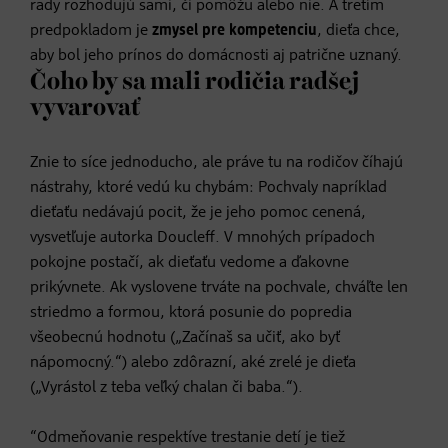
rady rozhodujú sami, či pomôžu alebo nie. A tretím
predpokladom je
zmysel pre kompetenciu
, dieťa chce,
aby bol jeho prínos do domácnosti aj patrične uznaný.
Čoho by sa mali rodičia radšej
vyvarovať
Znie to síce jednoducho, ale práve tu na rodičov číhajú
nástrahy, ktoré vedú ku chybám: Pochvaly napríklad
dieťaťu nedávajú pocit, že je jeho pomoc cenená,
vysvetľuje autorka Doucleff. V mnohých prípadoch
pokojne postačí, ak dieťaťu vedome a ďakovne
prikývnete. Ak vyslovene trváte na pochvale, chváľte len
striedmo a formou, ktorá posunie do popredia
všeobecnú hodnotu („Začínaš sa učiť, ako byť
nápomocný.“) alebo zdôrazní, aké zrelé je dieťa
(„Vyrástol z teba veľký chalan či baba.“).
“Odmeňovanie respektíve trestanie detí je tiež