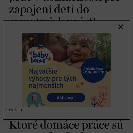
zapojení detí do
samotných prác?
Veru, ani rozpis domácich prác nie je tá správna cesta.
Michaeleen Doucleff to vo svojej knihe vysvetľuje
nasledovne: V rozpise domácich prác sa vždy má prideliť
úloha konkrétnej osobe. Cieľom, aj keď pomerne
vzdialeným však je, aby sa tínedžer necítil zodpovedný
len za úlohy, ktoré boli pridelené konkrétne jemu alebo
jej. Dospievajúci by skôr mali pochopiť, ktoré domáce
práce je momentálne potrebné v domácnosti urobiť a
potom ich urobiť bez toho, aby ich o to niekto vyslovene
žiadal. Mimochodom, toto je už „first class“. Ale zasa,
Inzercia
včasná prax vedie k dokonalosti...
Ktoré domáce práce sú