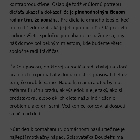
kontraproduktívne. Oslabuje totiž vnútornú potrebu
dieťaťa ukázať a dokázať, že
je plnohodnotným členom
rodiny tým, že pomáha
. Pre dieťa je omnoho lepšie, keď
mu rodič zdôrazní, aká je jeho pomoc dôležitá pre celú
rodinu: Všetci spoločne pomáhame a snažíme sa, aby
náš domov bol pekným miestom, kde budeme všetci
spoločne radi tráviť čas.“
Ďalšou pascou, do ktorej sa rodičia radi chytajú a ktorá
bráni deťom pomáhať v domácnosti: Opravovať dieťa v
tom, čo urobilo samo. Naopak, mama a otec by mali
zatiahnuť ručnú brzdu, ak výsledok nie je taký, ako si
predstavovali alebo ak ich dieťa našlo iné riešenie
problému ako oni sami. Veď koniec koncov, aj dospelí
sa učia od detí!
Nútiť deti k pomáhaniu v domácnosti nasilu tiež nie je
najlepší motivačný nápad. Spisovateľka Doucleffs má