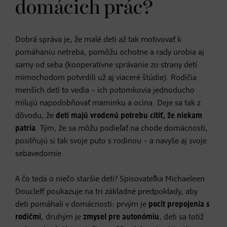
domácich prác?
Dobrá správa je, že malé deti až tak motivovať k
pomáhaniu netreba, pomôžu ochotne a rady urobia aj
samy od seba (kooperatívne správanie zo strany detí
mimochodom potvrdili už aj viaceré štúdie). Rodičia
menších detí to vedia – ich potomkovia jednoducho
milujú napodobňovať maminku a ocina. Deje sa tak z
dôvodu, že
deti majú vrodenú potrebu cítiť, že niekam
patria
. Tým, že sa môžu podieľať na chode domácnosti,
posilňujú si tak svoje puto s rodinou – a navyše aj svoje
sebavedomie.
A čo teda o niečo staršie deti? Spisovateľka Michaeleen
Doucleff poukazuje na tri základné predpoklady, aby
deti pomáhali v domácnosti: prvým je
pocit prepojenia s
rodičmi
, druhým je
zmysel pre autonómiu
, deti sa totiž