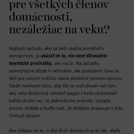
pre všetkých členov
domácnosti,
nezáležiac na veku?
Najlepší spôsob, ako sa deti naučia pomáhať v
domácnosti, je
ukázať im to, nie viesť dlhosiahle
teoretické prednášky
, ako na to. Na začiatku
samozrejme dôjde k nehodám, ale postupom času sa
deti pre svojich rodičov stanú skutočne pevnou oporou.
Takže namiesto toho, aby ste sa rozčuľovali nad tým,
ako vaša dvojročná ratolesť vysype z koša na bielizeň
každú druhú vec, to jednoducho prijmite, uznajte
pomoc dieťaťa a buďte radi, že dieťatko prejavuje o túto
činnosť záujem.
Bez ohľadu na to, o aký druh domácich prác ide, dieťa