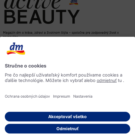
Magazín dm o kráse, zdraví a životnom štýle – spoločne pre zodpovedný život v
rovnováhe
dm e-shop
Kontakt
ACTIVE BEAUTY magazín
Impressum
Ochrana osobných údajov
Informácia o prístupnosti
AI-smernica
© 2026 dm drogerie markt, spol. s r.o.