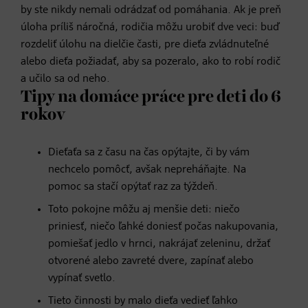
by ste nikdy nemali odrádzať od pomáhania. Ak je preň
úloha príliš náročná, rodičia môžu urobiť dve veci: buď
rozdeliť úlohu na dielčie časti, pre dieťa zvládnuteľné
alebo dieťa požiadať, aby sa pozeralo, ako to robí rodič
a učilo sa od neho.
Tipy na domáce práce pre deti do 6
rokov
Dieťaťa sa z času na čas opýtajte, či by vám
nechcelo pomôcť, avšak nepreháňajte. Na
pomoc sa stačí opýtať raz za týždeň.
Toto pokojne môžu aj menšie deti: niečo
priniesť, niečo ľahké doniesť počas nakupovania,
pomiešať jedlo v hrnci, nakrájať zeleninu, držať
otvorené alebo zavreté dvere, zapínať alebo
vypínať svetlo.
Tieto činnosti by malo dieťa vedieť ľahko