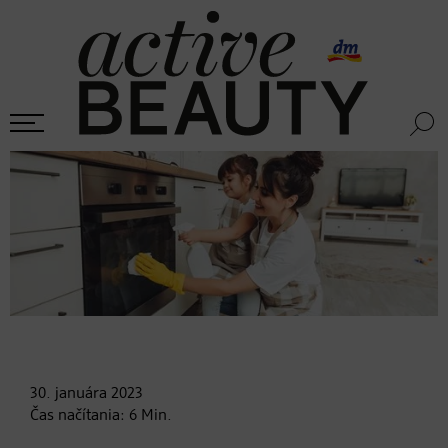
30. januára
2023
Čas načítania:
6
Min.