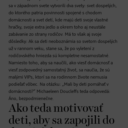
sa v západnom svete vytvorili dva svety: svet dospelých,
do ktorého patria povinnosti spojené s chodom
domácnosti a svet detí, kde majú deti svoje vlastné
hračky, svoje extra jedlo a okrem toho aj neustále
zabávanie zo strany rodičov. Má to však aj svoje
dôsledky: Ak sa deti neoboznámia so svetom dospelých
už v rannom veku, stane sa, že po vyletení z
rodičovského hniezda sú kompletne nesamostatné.
Namiesto toho, aby sa naučili, ako viesť domácnosť a
viesť zodpovedný samostatný život, sa naučia, že sú
malými VIPs, ktorí sa na rodinnom živote nemusia
podieľať vôbec. Na otázku: „Mali by deti pomáhať v
domácnosti?“ Michaeleen Doucleffs teda odpovedá:
Áno, bezpodmienečne.
Ako teda motivovať
deti, aby sa zapojili do