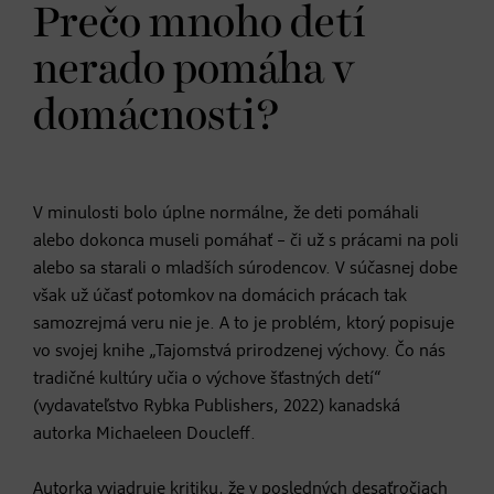
Prečo mnoho detí
nerado pomáha v
domácnosti?
V minulosti bolo úplne normálne, že deti pomáhali
alebo dokonca museli pomáhať – či už s prácami na poli
alebo sa starali o mladších súrodencov. V súčasnej dobe
však už účasť potomkov na domácich prácach tak
samozrejmá veru nie je. A to je problém, ktorý popisuje
vo svojej knihe „Tajomstvá prirodzenej výchovy. Čo nás
tradičné kultúry učia o výchove šťastných detí“
(vydavateľstvo Rybka Publishers, 2022) kanadská
autorka Michaeleen Doucleff.
Autorka vyjadruje kritiku, že v posledných desaťročiach