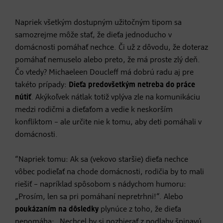
Napriek všetkým dostupným užitočným tipom sa
samozrejme môže stať, že dieťa jednoducho v
domácnosti pomáhať nechce. Či už z dôvodu, že doteraz
pomáhať nemuselo alebo preto, že má proste zlý deň.
Čo vtedy? Michaeleen Doucleff má dobrú radu aj pre
takéto prípady:
Dieťa predovšetkým netreba do práce
nútiť
. Akýkoľvek nátlak totiž vplýva zle na komunikáciu
medzi rodičmi a dieťaťom a vedie k neskorším
konfliktom – ale určite nie k tomu, aby deti pomáhali v
domácnosti.
“Napriek tomu: Ak sa (vekovo staršie) dieťa nechce
vôbec podieľať na chode domácnosti, rodičia by to mali
riešiť – napríklad spôsobom s nádychom humoru:
„Prosím, len sa pri pomáhaní nepretrhni!“. Alebo
poukázaním na dôsledky
plynúce z toho, že dieťa
nepomáha: „Nechcel by si pozbierať z podlahy špinavú