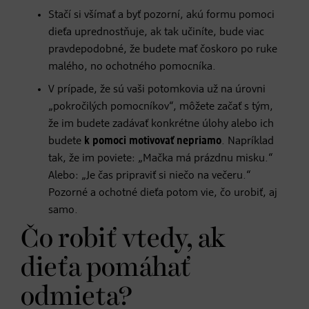
Stačí si všímať a byť pozorní, akú formu pomoci
dieťa uprednostňuje, ak tak učiníte, bude viac
pravdepodobné, že budete mať čoskoro po ruke
malého, no ochotného pomocníka.
V prípade, že sú vaši potomkovia už na úrovni
„pokročilých pomocníkov“, môžete začať s tým,
že im budete zadávať konkrétne úlohy alebo ich
budete
k pomoci motivovať nepriamo
. Napríklad
tak, že im poviete: „Mačka má prázdnu misku.“
Alebo: „Je čas pripraviť si niečo na večeru.“
Pozorné a ochotné dieťa potom vie, čo urobiť, aj
samo.
Čo robiť vtedy, ak
dieťa pomáhať
odmieta?