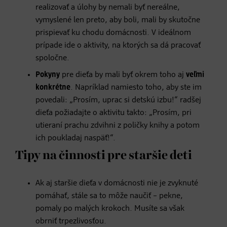
realizovať a úlohy by nemali byť nereálne,
vymyslené len preto, aby boli, mali by skutočne
prispievať ku chodu domácnosti. V ideálnom
prípade ide o aktivity, na ktorých sa dá pracovať
spoločne.
Pokyny
pre dieťa by mali byť okrem toho aj
veľmi
konkrétne
. Napríklad namiesto toho, aby ste im
povedali: „Prosím, uprac si detskú izbu!“ radšej
dieťa požiadajte o aktivitu takto: „Prosím, pri
utieraní prachu zdvihni z poličky knihy a potom
ich poukladaj naspäť!“.
Tipy na činnosti pre staršie deti
Ak aj staršie dieťa v domácnosti nie je zvyknuté
pomáhať, stále sa to môže naučiť – pekne,
pomaly po malých krokoch. Musíte sa však
obrniť trpezlivosťou.