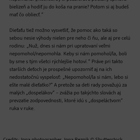
bielizeň a hodiť ju do koša na pranie? Potom si aj budeš
mať čo obliecť.“
Dieťaťu tiež možno vysvetliť, že pomoc ako taká so
sebou nesie výhody nielen pre neho či ňu, ale aj pre celú
rodinu: „Nuž, dnes si nám pri upratovaní veľmi
nepomohol/nepomohla. Keby si nám pomohol/la, boli
by sme s tým všetci rýchlejšie hotoví.“ Práve pri takto
starších deťoch je prospešné upozorniť aj na ich
nedostatočnú vyspelosť: „Nepomohol/la si nám, lebo si
ešte malé dieťatko?“ A pretože sa deti rady považujú za
malých „dospelákov“ – zvážia po takýchto slovách aj
prevzatie zodpovednosti, ktoré idú s „dospeláctvom“
ruka v ruke.
Credits: Inna photographer, Inna Reznik © Shutterstock