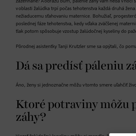
zažehnané? A odrazu bum, pálenie záhy vám nedá v noci 
v oblasti žalúdka trpí počas tehotenstva každá druhá žen
nežiaducemu sťahovaniu maternice. Bohužiaľ, progesterón 
poslednej fáze tehotenstva, kedy vďaka zväčšenej materni
tlak potom spôsobuje vzostup žalúdočnej kyseliny do paž
Pôrodnej asistentky Tanji Krutzler sme sa opýtali, čo po
Dá sa predísť páleniu 
Áno, ženy si jednoznačne môžu v tomto smere uľahčiť živo
Ktoré potraviny môžu p
záhy?