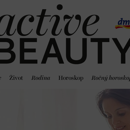
e
Život
Rodina
Horoskop
Ročný horosko