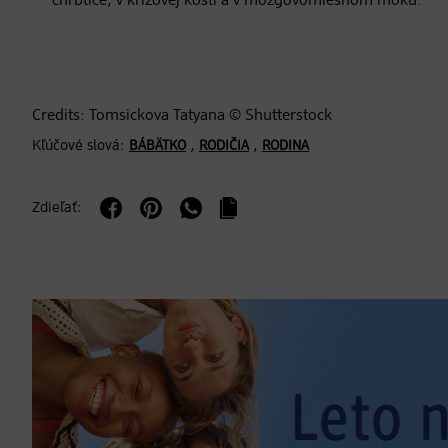
chrbtice, v krížovej kosti a v mozgovomiešnom moku.
Credits: Tomsickova Tatyana © Shutterstock
Kľúčové slová:
,
,
BÁBÄTKO
RODIČIA
RODINA
Zdieľať: