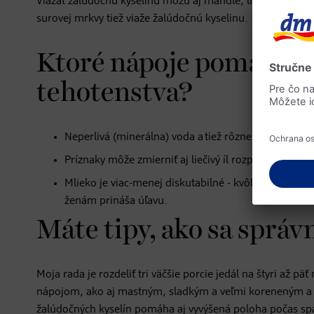
Viazať žalúdočnú kyselinu môžu aj mandle, lieskové orech
surovej mrkvy tiež viaže žalúdočnú kyselinu.
Ktoré nápoje pomáhajú 
tehotenstva?
Neperlivá (minerálna) voda a tiež rôzne čaje, napríkl
Príznaky môže zmierniť aj liečivý íl rozpustený v tepl
Mlieko je viac-menej diskutabilné - kvôli svojej mi
ženám prináša úľavu.
Máte tipy, ako sa správ
Moja rada je rozdeliť tri väčšie porcie jedál na štyri až
nápojom, ako aj mastným, sladkým a veľmi koreneným a 
žalúdočných kyselín pomáha aj vyvýšená poloha počas sp