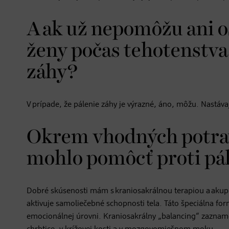
A ak už nepomôžu ani 
ženy počas tehotenstva 
záhy?
V prípade, že pálenie záhy je výrazné, áno, môžu. Nastáv
Okrem vhodných potraví
mohlo pomôcť proti pá
Dobré skúsenosti mám s kraniosakrálnou terapiou a akupu
aktivuje samoliečebné schopnosti tela. Táto špeciálna fo
emocionálnej úrovni. Kraniosakrálny „balancing“ zazname