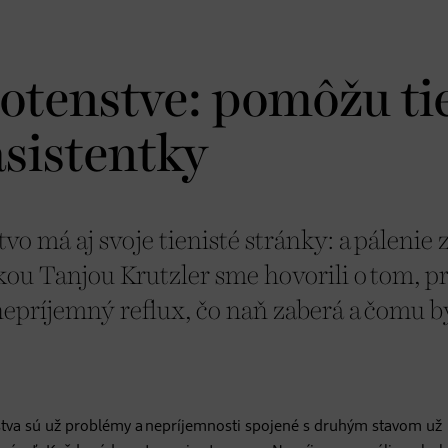
hotenstve: pomôžu ti
asistentky
o má aj svoje tienisté stránky: a pálenie 
tkou Tanjou Krutzler sme hovorili o tom, p
epríjemný reflux, čo naň zaberá a čomu b
nstva sú už problémy a nepríjemnosti spojené s druhým stavom už