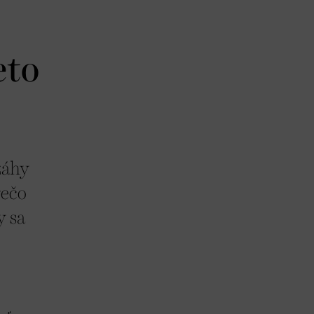
eto
záhy
rečo
y sa