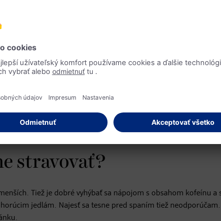
y a tiež kešu oriešky. Pomalé a dôkladné prežúvanie varených ze
pri pálení záhy počas
ad feniklový, zázvorový, šalviový či rascový riedia žalúdočnú kysel
ej vode.
ernej kyslosti nemôže neutralizovať žalúdočnú kyselinu, avšak mn
ne stravovať?
 päť menších. Tiež je dobré vyhýbať sa nápojom s obsahom kofeínu a
horúcim jedlám. Najesť sa tesne pred spaním tiež neodporúčam.
ánku.