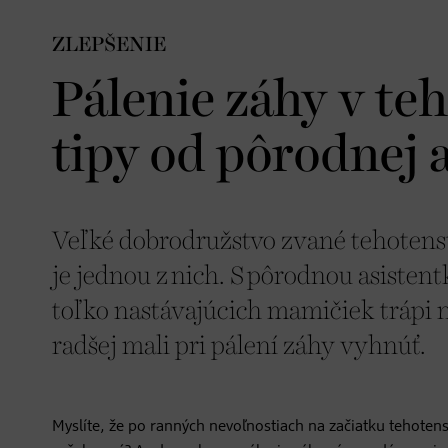
ZLEPŠENIE
Pálenie záhy v te
tipy od pôrodnej 
Veľké dobrodružstvo zvané tehotenstv
je jednou z nich. S pôrodnou asisten
toľko nastávajúcich mamičiek trápi n
radšej mali pri pálení záhy vyhnúť.
Myslíte, že po ranných nevoľnostiach na začiatku tehote