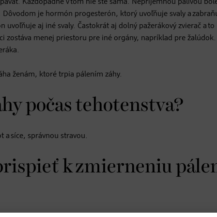
spávať. Každopádne v tom nie ste sama. Nepríjemnou pálivou bol
a. Dôvodom je hormón progesterón, ktorý uvoľňuje svaly a zabraň
uvoľňuje aj iné svaly. Častokrát aj dolný pažerákový zvierač a to
ci zostáva menej priestoru pre iné orgány, napríklad pre žalúdok.
eráka.
máha ženám, ktoré trpia pálením záhy.
záhy počas tehotenstva?
t a síce, správnou stravou.
rispieť k zmierneniu pále