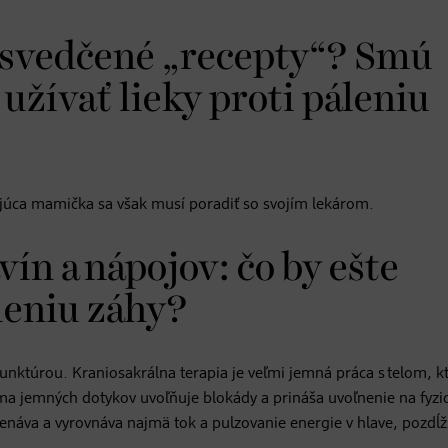
osvedčené „recepty“? Smú
užívať lieky proti páleniu
ajúca mamička sa však musí poradiť so svojím lekárom.
n a nápojov: čo by ešte
leniu záhy?
nktúrou. Kraniosakrálna terapia je veľmi jemná práca s telom, k
rma jemných dotykov uvoľňuje blokády a prináša uvoľnenie na fyzic
náva a vyrovnáva najmä tok a pulzovanie energie v hlave, pozdĺž