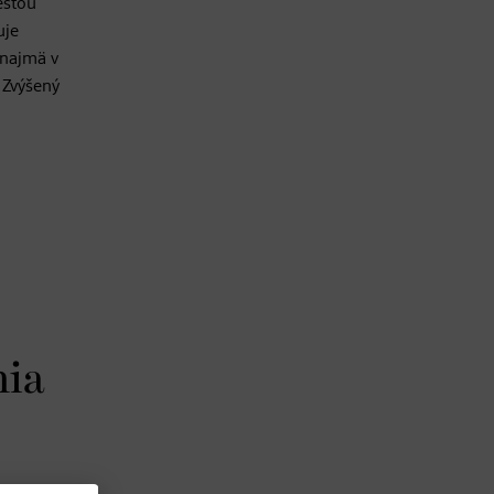
esťou
uje
 najmä v
 Zvýšený
nia