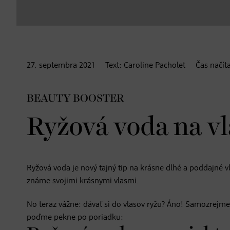
27. septembra
2021
Text:
Caroline Pacholet
Čas načít
BEAUTY BOOSTER
Ryžová voda na vl
Ryžová voda je nový tajný tip na krásne dlhé a poddajné vla
známe svojimi krásnymi vlasmi.
No teraz vážne: dávať si do vlasov ryžu? Áno! Samozrejme 
poďme pekne po poriadku: