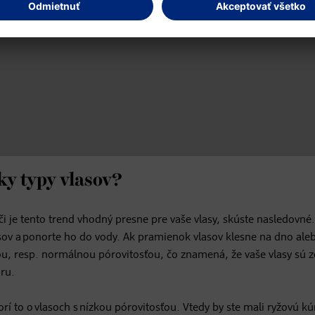
ky typy vlasov?
, či je tento trend vhodný presne pre vaše vlasy, skúste nasledovné.
sov a ponorte ho do vody. Ak pramienok vlasov klesne na dno ale
ou, resp. normálnou pórovitosťou, čo znamená, že vaše vlasy sú 
úru.
í to o vlasoch s nízkou pórovitosťou. Vtedy by ste mali ryžovú kú