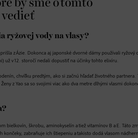
oré by sme o tomto
 vedieť
ia ryžovej vody na vlasy?
y prišla z Ázie. Dokonca aj japonské dvorné dámy používali ryžový 
) už v 12. storočí nedali dopustiť na účinky tohto elixíru.
narodenín, chvíľku predtým, ako si začnú hľadať životného partnera. 
. Ženy z Yao sa so svojimi viac ako dva metre dlhými vlasmi dokon
a?
 bielkovín, škrobu, aminokyselín a tiež vitamínov B a E. Táto z
 ich končeky, zabraňuje ich štiepeniu a takisto dodá vlasom nádhern