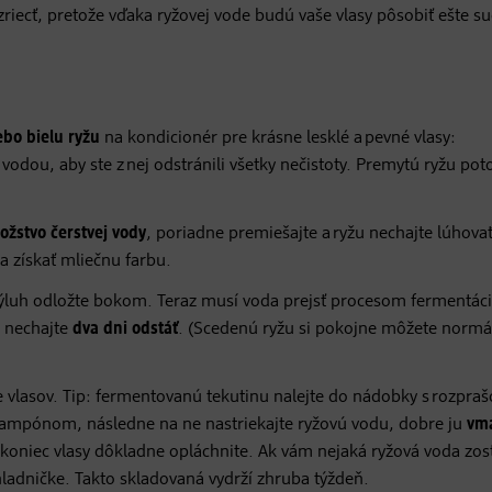
 zriecť, pretože vďaka ryžovej vode budú vaše vlasy pôsobiť ešte su
bo bielu ryžu
na kondicionér pre krásne lesklé a pevné vlasy:
odou, aby ste z nej odstránili všetky nečistoty. Premytú ryžu po
ožstvo čerstvej vody
, poriadne premiešajte a ryžu nechajte lúhova
a získať mliečnu farbu.
 výluh odložte bokom. Teraz musí voda prejsť procesom fermentáci
u nechajte
dva dni odstáť
. (Scedenú ryžu si pokojne môžete normá
 vlasov. Tip: fermentovanú tekutinu nalejte do nádobky s rozpra
 šampónom, následne na ne nastriekajte ryžovú vodu, dobre ju
vma
akoniec vlasy dôkladne opláchnite. Ak vám nejaká ryžová voda zos
hladničke. Takto skladovaná vydrží zhruba týždeň.