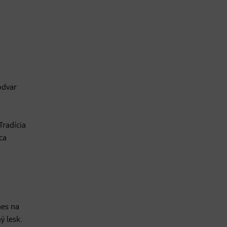
odvar
Tradícia
ca
mes na
ý lesk.