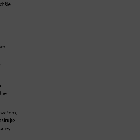
chšie.
tom
ť
e.
lne
šovačom,
sírujte
tane,