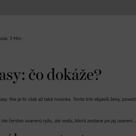
ania:
3
Min.
asy: čo dokáže?
sy. Nie je to však až taká novinka. Tento trik objavili ženy, poves
nie čerstvo uvarenú ryžu, ale vodu, ktorá zostane po jej uvarení.