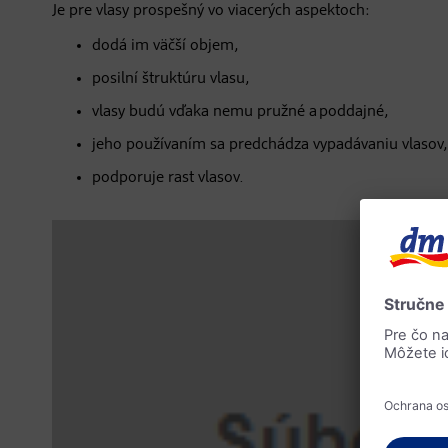
Je pre vlasy prospešný vo viacerých aspektoch:
dodá im väčší objem,
posilní štruktúru vlasu,
vlasy budú vďaka nemu pružné a poddajné,
jeho používaním sa predchádza vypadávaniu vlasov,
podporuje rast vlasov.