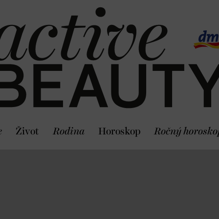
e
Život
Rodina
Horoskop
Ročný horosko