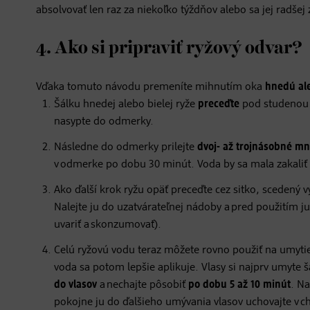
absolvovať len raz za niekoľko týždňov alebo sa jej radšej
4. Ako si pripraviť ryžový odvar?
Vďaka tomuto návodu premeníte mihnutím oka
hnedú ale
Šálku hnedej alebo bielej ryže
preceďte
pod studenou v
nasypte do odmerky.
Následne do odmerky prilejte
dvoj- až trojnásobné mn
v odmerke po dobu 30 minút. Voda by sa mala zakaliť 
Ako ďalší krok ryžu opäť preceďte cez sitko, scedený
Nalejte ju do uzatvárateľnej nádoby a pred použitím j
uvariť a skonzumovať).
Celú ryžovú vodu teraz môžete rovno použiť na umytie
voda sa potom lepšie aplikuje. Vlasy si najprv umyte
do vlasov
a nechajte pôsobiť
po dobu 5 až 10 minút
. N
pokojne ju do ďalšieho umývania vlasov uchovajte v c