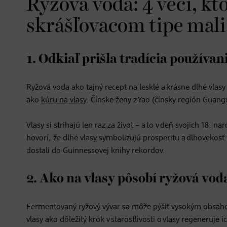
Ryžová voda: 4 veci, kt
skrášľovacom tipe mali
1. Odkiaľ prišla tradícia používan
Ryžová voda ako tajný recept na lesklé a krásne dlhé vlas
ako
kúru na vlasy
. Čínske ženy z Yao (čínsky región Guangxi
Vlasy si strihajú len raz za život – a to v deň svojich 18. 
hovorí, že dlhé vlasy symbolizujú prosperitu a dlhovekosť
dostali do Guinnessovej knihy rekordov.
2. Ako na vlasy pôsobí ryžová vod
Fermentovaný ryžový vývar sa môže pýšiť vysokým obsahom
vlasy ako dôležitý krok v starostlivosti o vlasy regeneruje