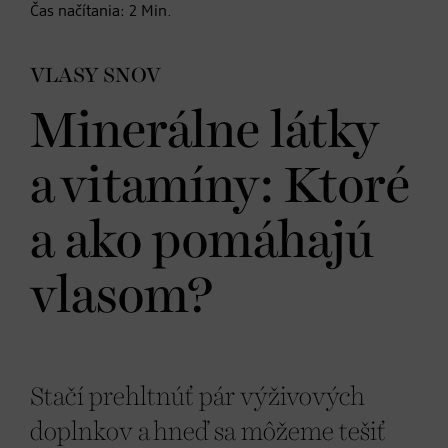
Čas načítania:
2
Min.
VLASY SNOV
Minerálne látky
a vitamíny: Ktoré
a ako pomáhajú
vlasom?
Stačí prehltnúť pár výživových
doplnkov a hneď sa môžeme tešiť