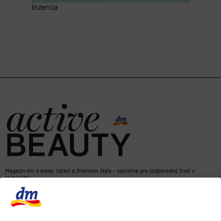
Inzercia
Magazín dm o kráse, zdraví a životnom štýle – spoločne pre zodpovedný život v
rovnováhe