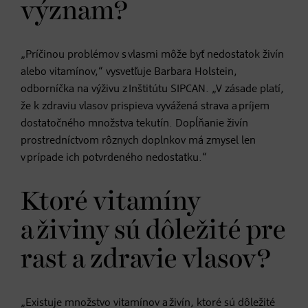
význam?
„Príčinou problémov s vlasmi môže byť nedostatok živín
alebo vitamínov,“ vysvetľuje Barbara Holstein,
odborníčka na výživu z Inštitútu SIPCAN. „V zásade platí,
že k zdraviu vlasov prispieva vyvážená strava a príjem
dostatočného množstva tekutín. Dopĺňanie živín
prostredníctvom rôznych doplnkov má zmysel len
v prípade ich potvrdeného nedostatku.“
Ktoré vitamíny
a živiny sú dôležité pre
rast a zdravie vlasov?
„Existuje množstvo vitamínov a živín, ktoré sú dôležité