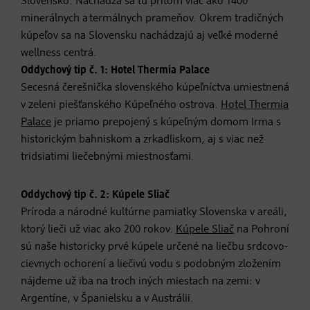
Slovensko. Nachádza sa tu pritom viac ako 1400
minerálnych a termálnych prameňov. Okrem tradičných
kúpeľov sa na Slovensku nachádzajú aj veľké moderné
wellness centrá.
Oddychový tip č. 1: Hotel Thermia Palace
Secesná čerešnička slovenského kúpeľníctva umiestnená
v zeleni piešťanského Kúpeľného ostrova.
Hotel Thermia
Palace
je priamo prepojený s kúpeľným domom Irma s
historickým bahniskom a zrkadliskom, aj s viac než
tridsiatimi liečebnými miestnosťami.
Oddychový tip č. 2: Kúpele Sliač
Príroda a národné kultúrne pamiatky Slovenska v areáli,
ktorý lieči už viac ako 200 rokov.
Kúpele Sliač
na Pohroní
sú naše historicky prvé kúpele určené na liečbu srdcovo-
cievnych ochorení a liečivú vodu s podobným zložením
nájdeme už iba na troch iných miestach na zemi: v
Argentíne, v Španielsku a v Austrálii.