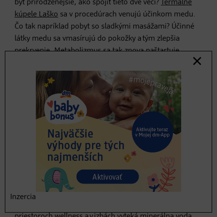
byt prirodzenejšie, ako spojiť tieto dve veci?
Termálne
kúpele Laško
sa v procedúrach venujú účinkom medu.
Čo tak napríklad pobyt so sladkými masážami? Účinné
látky medu sa vmasírujú do pokožky a tým zlepšia
prekrvenie. Metabolizmus sa tak znova naštartuje.
3. Česká starostlivosť ako za
starých čias
Staré kúpeľné domy a romantické zámky – Česko je na
wellness oddych ako stvorené. Kúpeľný trojuholník
s Karlovými Varmi, Mariánskymi a Františkovými
Lázňami je legendárny a aj keď je od Slovenska ďalej,
ako hlavné mesto, oplatí sa vydať sa za ním.
Oddychový tip č. 5: Resort Svata Katerina
Inzercia
Čím je stredisko
Svatá Kateřina
tak výnimočné? V
priestoroch wellness a v izbách vyteká minerálna voda