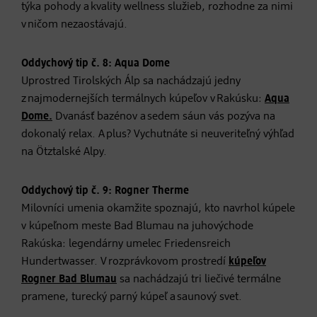
týka pohody a kvality wellness služieb, rozhodne za nimi
v ničom nezaostávajú.
Oddychový tip č. 8: Aqua Dome
Uprostred Tirolských Álp sa nachádzajú jedny
z najmodernejších termálnych kúpeľov v Rakúsku:
Aqua
Dome.
Dvanásť bazénov a sedem sáun vás pozýva na
dokonalý relax. A plus? Vychutnáte si neuveriteľný výhľad
na Ötztalské Alpy.
Oddychový tip č. 9: Rogner Therme
Milovníci umenia okamžite spoznajú, kto navrhol kúpele
v kúpeľnom meste Bad Blumau na juhovýchode
Rakúska: legendárny umelec Friedensreich
Hundertwasser. V rozprávkovom prostredí
kúpeľov
Rogner Bad Blumau
sa nachádzajú tri liečivé termálne
pramene, turecký parný kúpeľ a saunový svet.