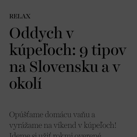
RELAX
Oddych v
kúpeľoch: 9 tipov
na Slovensku a v
okolí
Opúšťame domácu vaňu a
vyrážame na víkend v kúpeľoch!
Ideme si užiť rokmi overené