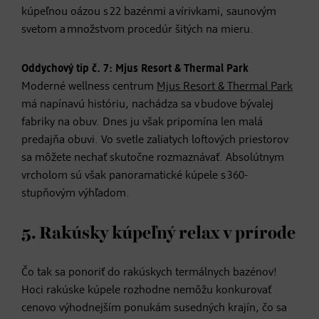
kúpeľnou oázou s 22 bazénmi a vírivkami, saunovým
svetom a množstvom procedúr šitých na mieru.
Oddychový tip č. 7: Mjus Resort & Thermal Park
Moderné wellness centrum
Mjus Resort & Thermal Park
má napínavú históriu, nachádza sa v budove bývalej
fabriky na obuv. Dnes ju však pripomína len malá
predajňa obuvi. Vo svetle zaliatych loftových priestorov
sa môžete nechať skutočne rozmaznávať. Absolútnym
vrcholom sú však panoramatické kúpele s 360-
stupňovým výhľadom.
5. Rakúsky kúpeľný relax v prírode
Čo tak sa ponoriť do rakúskych termálnych bazénov!
Hoci rakúske kúpele rozhodne nemôžu konkurovať
cenovo výhodnejším ponukám susedných krajín, čo sa