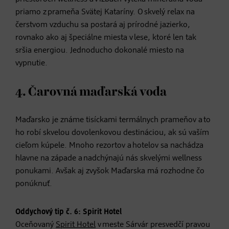
priamo z prameňa Svätej Kataríny. O skvelý relax na
čerstvom vzduchu sa postará aj prírodné jazierko,
rovnako ako aj špeciálne miesta v lese, ktoré len tak
sršia energiou. Jednoducho dokonalé miesto na
vypnutie.
4. Čarovná maďarská voda
Maďarsko je známe tisíckami termálnych prameňov a to
ho robí skvelou dovolenkovou destináciou, ak sú vaším
cieľom kúpele. Mnoho rezortov a hotelov sa nachádza
hlavne na západe a nadchýnajú nás skvelými wellness
ponukami. Avšak aj zvyšok Maďarska má rozhodne čo
ponúknuť.
Oddychový tip č. 6: Spirit Hotel
Oceňovaný
Spirit Hotel
v meste Sárvár presvedčí pravou