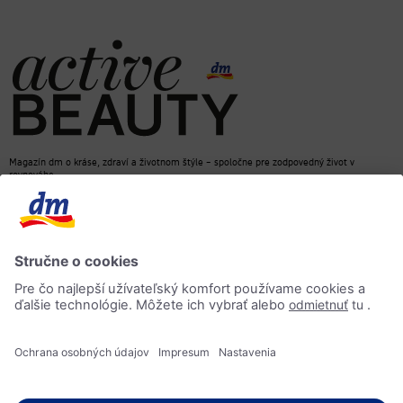
Magazín dm o kráse, zdraví a životnom štýle – spoločne pre zodpovedný život v
rovnováhe
dm e-shop
Kontakt
ACTIVE BEAUTY magazín
Impressum
Ochrana osobných údajov
Informácia o prístupnosti
AI-smernica