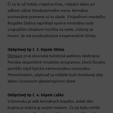
Či sú to už hotely v regióne Kras, v Alpách alebo pri
veľkom zálive Stredozemného mora: termálne
a minerálne pramene sú tu všade. V kúpeľnom mestečku
Rogaška Slatina napríklad vyviera minerálna voda
s najvyšším obsahom horčíka na svete, o ktorej sa
hovorí, že má povzbudzujúce a regeneračné účinky.
Oddychový tip č. 3: Kúpele Olimia
Olimia
je prvá slovinská holistická wellness destinácia.
Ponúka nespočetné množstvo programov, ktoré človeku
pomôžu nájsť fyzickú a emocionálnu rovnováhu.
Mimochodom, ubytovať sa môžete buď v hotelovej izbe
alebo v luxusnom glampingovom stane.
Oddychový tip č. 4: Kúpele Laško
V Slovinsku je veľa termálnych kúpeľov, avšak táto
krajina je známa aj svojim medom. Čo by teda mohlo