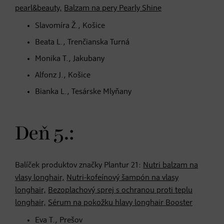
pearl&beauty,
Balzam na pery Pearly Shine
Slavomíra Ž., Košice
Beata L., Trenčianska Turná
Monika T., Jakubany
Alfonz J., Košice
Bianka L., Tesárske Mlyňany
Deň 5.:
Balíček produktov značky Plantur 21:
Nutri balzam na
vlasy longhair,
Nutri-kofeínový šampón na vlasy
longhair,
Bezoplachový sprej s ochranou proti teplu
longhair,
Sérum na pokožku hlavy longhair Booster
Eva T., Prešov