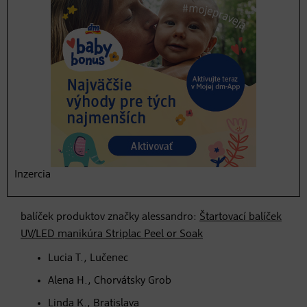
voda Scent of You,
Pánska toaletná voda Scent of You
Petra C., Handlová
Zuzana T., Petrovany
Jozef M., Trenčín
Silvia V., Prešov
Kristína B., Vysoké Tatry
Deň 9.:
Inzercia
balíček produktov značky alessandro:
Štartovací balíček
UV/LED manikúra Striplac Peel or Soak
Lucia T., Lučenec
Alena H., Chorvátsky Grob
Linda K., Bratislava