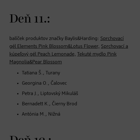
Deň 11.:
balíček produktov značky Baylis&Harding:
Sprchovací
gél Elements Pink Blossom&Lotus Flower,
Sprchovací a
kúpeľový gél Peach Lemonade,
Tekuté mydlo Pink
Magnolia&Pear Blossom
Tatiana Š., Turany
Georgina O., Čalovec
Petra J., Liptovský Mikuláš
Bernadett K., Čierny Brod
Antónia M., Nižná