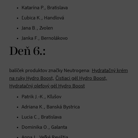
Katarína P., Bratislava
Ľubica K., Handlová
Jana B., Zvolen
Janka F., Bernolákovo
Deň 6.:
balíček produktov značky Neutrogena:
Hydratačný krém
na ruky Hydro Boost,
Čistiaci gél Hydro Boost,
Hydratačný pleťový gél Hydro Boost
Patrik J.-K., Kľušov
Adriana K., Banská Bystrica
Lucia C., Bratislava
Dominika O., Galanta
Anna J., Veľké Revištia