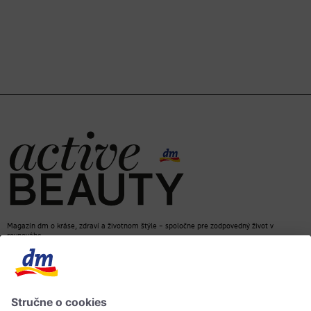
Magazín dm o kráse, zdraví a životnom štýle – spoločne pre zodpovedný život v
rovnováhe