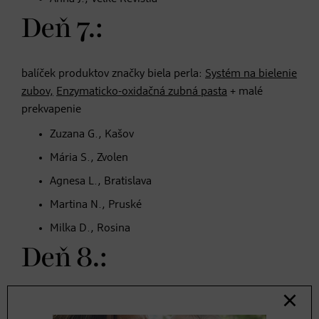
Deň 7.:
balíček produktov značky biela perla:
Systém na bielenie
zubov,
Enzymaticko-oxidačná zubná pasta
+ malé
prekvapenie
Zuzana G., Kašov
Mária S., Zvolen
Agnesa L., Bratislava
Martina N., Pruské
Milka D., Rosina
Deň 8.:
balíček produktov značky s.Oliver:
Dámska toaletná