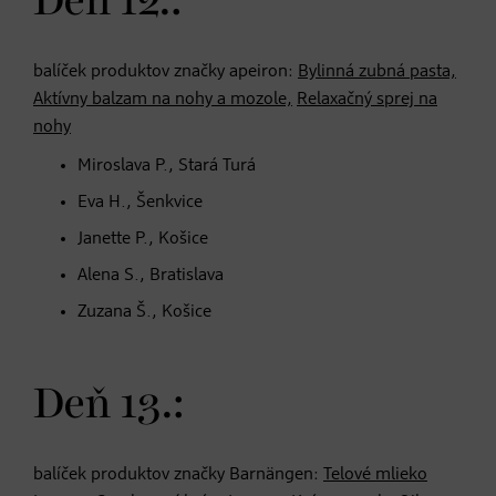
Deň 12.:
balíček produktov značky apeiron:
Bylinná zubná pasta,
Aktívny balzam na nohy a mozole,
Relaxačný sprej na
nohy
Miroslava P., Stará Turá
Eva H., Šenkvice
Janette P., Košice
Alena S., Bratislava
Zuzana Š., Košice
Deň 13.:
balíček produktov značky Barnängen:
Telové mlieko