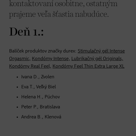
kontaktovaní osobitne, ostatným
prajeme veľa šťastia nabudúce.
Deň 1.:
Balíček produktov značky durex:
Stimulačný gél Intense
Orgasmic,
Kondómy Intense,
Lubrikačný gél Originals,
Kondómy Real Feel,
Kondómy Feel Thin Extra Large XL
Ivana D., Zvolen
Eva T., Veľký Biel
Helena H., Púchov
Peter P., Bratislava
Andrea B., Klenová