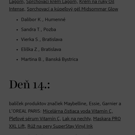
Lagom,
Sprchovací krém Lagom,
Krém na ruky Oil
Intense,
Sprchovací a kúpeľový gél Midsommar Glow
Dalibor K., Humenné
Sandra T., Pozba
Vierka S., Bratislava
Eliška Z., Bratislava
Martina B., Banská Bystrica
Deň 14.:
balíček produktov značiek Maybelline, Essie, Garnier a
L’OREAL PARIS:
Micelárna čistiaca voda Vitamín C,
Pleťové sérum Vitamín C,
Lak na nechty
,
Maskara PRO
XXL Lift,
Rúž na pery SuperStay Vinyl Ink