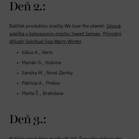
Deň 2.:
Balíček produktov značky We love the planet:
Sójová
sviečka v kokosovom orechu Sweet Senses,
Prírodný
difuzér Spiritual Spa Warm Winter
Július A., Varín
Marián G., Hubina
Sandra M., Nové Zámky
Patrícia A., Prešov
Marta Š., Bratislava
Deň 3.: