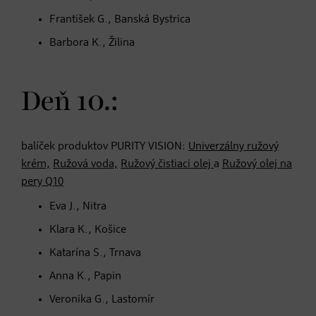
František G., Banská Bystrica
Barbora K., Žilina
Deň 10.:
balíček produktov PURITY VISION:
Univerzálny ružový
krém,
Ružová voda,
Ružový čistiaci olej
a
Ružový olej na
pery Q10
Eva J., Nitra
Klara K., Košice
Katarína S., Trnava
Anna K., Papin
Veronika G., Lastomír