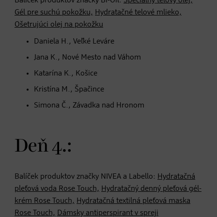
Balíček produktov značky Bi-Oil:
Špeciálny telový olej,
Gél pre suchú pokožku,
Hydratačné telové mlieko,
Ošetrujúci olej na pokožku
Daniela H., Veľké Leváre
Jana K., Nové Mesto nad Váhom
Katarína K., Košice
Kristína M., Špačince
Simona Č., Závadka nad Hronom
Deň 4.:
Balíček produktov značky NIVEA a Labello:
Hydratačná
pleťová voda Rose Touch,
Hydratačný denný pleťová gél-
krém Rose Touch,
Hydratačná textilná pleťová maska
Rose Touch,
Dámsky antiperspirant v spreji