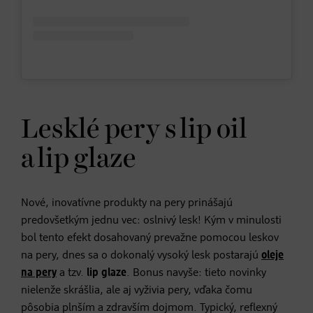
Lesklé pery s lip oil
a lip glaze
Nové, inovatívne produkty na pery prinášajú
predovšetkým jednu vec: oslnivý lesk! Kým v minulosti
bol tento efekt dosahovaný prevažne pomocou leskov
na pery, dnes sa o dokonalý vysoký lesk postarajú
oleje
na pery
a tzv.
lip glaze
. Bonus navyše: tieto novinky
nielenže skrášlia, ale aj vyživia pery, vďaka čomu
pôsobia plnším a zdravším dojmom. Typický, reflexný