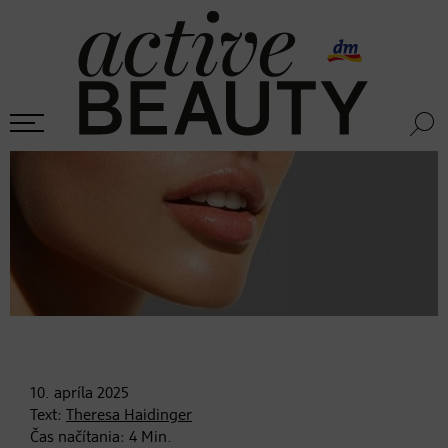
10. apríla
2025
Text:
Theresa Haidinger
Čas načítania:
4
Min.