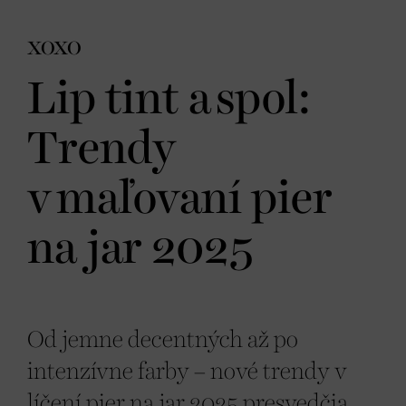
XOXO
Lip tint a spol:
Trendy
v maľovaní pier
na jar 2025
Od jemne decentných až po
intenzívne farby – nové trendy v
líčení pier na jar 2025 presvedčia