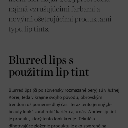
najmä vzrušujúcimi farbami a
novými ošetrujúcimi produktami
typu lip tints.
Blurred lips s
použitím lip tint
Blurred lips (či po slovensky rozmazané pery) sú v Južnej
Kórei, teda v krajine svojho pôvodu, obrovským
trendom už pomerne dlhý čas. Teraz tento jemný „k-
beauty look“ začal robiť kariéru aj u nás. A práve lip tint
je produkt, ktorý tento look kreuje. Tekuté a
dlhotrvajúce zloženie produktu je ako stvorené na