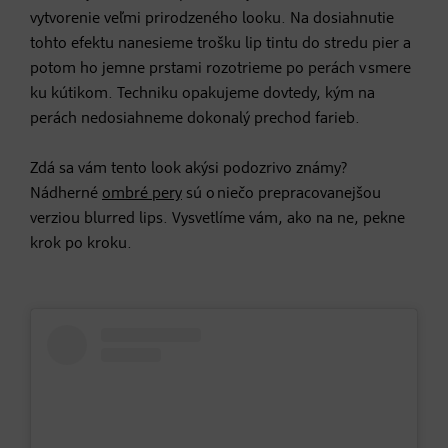
vytvorenie veľmi prirodzeného looku. Na dosiahnutie
tohto efektu nanesieme trošku lip tintu do stredu pier a
potom ho jemne prstami rozotrieme po perách v smere
ku kútikom. Techniku opakujeme dovtedy, kým na
perách nedosiahneme dokonalý prechod farieb.
Zdá sa vám tento look akýsi podozrivo známy?
Nádherné
ombré pery
sú o niečo prepracovanejšou
verziou blurred lips. Vysvetlíme vám, ako na ne, pekne
krok po kroku.