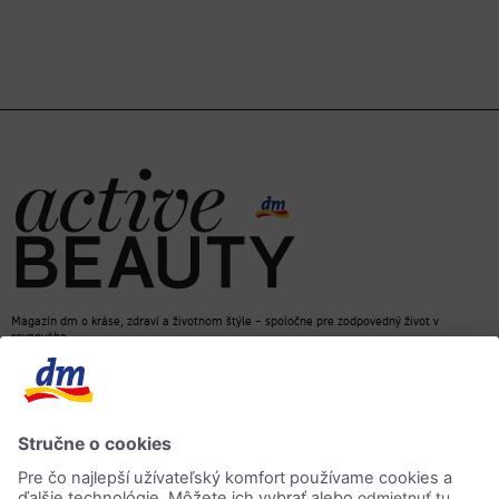
Magazín dm o kráse, zdraví a životnom štýle – spoločne pre zodpovedný život v
rovnováhe