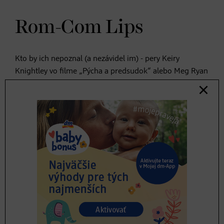
Rom-Com Lips
Kto by ich nepoznal (a nezávidel im) - pery Keiry
Knightley vo filme „Pýcha a predsudok“ alebo Meg Ryan
v „Harrym a Sally“? Alebo najnovšie pery Sydney
Sweeney vo filme „S tebou nikdy“. Zoznam hlavných
predstaviteliek a ich dokonalých prirodzených pier v
romantických komédiách je jednoducho nekonečný.
A tajomstvo rom-com lips? Nevyzerajú matne a ani
lesklo. Pri filmovom líčení sa pritom pre tú-ktorú
herečku vytvára dokonalý odtieň na mieru. Doma je
najlepšie použiť nude rúž, ktorý je čo najpodobnejší
vlastnej farbe pier, akurát len o niečo intenzívnejší.
Prstami ho nanesieme na pery tak, aby línie pier neboli
zvýraznené natvrdo. Vďaka tomuto procesu bude
zloženie rúžu vyzerať aj o niečo matnejšie.