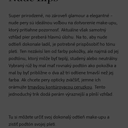
Super prirodzené, no zároveň glamour a elegantné –
nude pery sú ideálnou voľbou na dotvorenie make-upu,
ktorý pritiahne pozornosť. Aktuálne však samotný
vzhľad pier preberá hlavnú úlohu. Na to, aby nude
odtieň dokonale ladil, je potrebné prispôsobiť ho tónu
pleti. Ten nezávisí len od farby pokožky, ale najmä od jej
podtónu, ktorý môže byť teplý, studený alebo neutrálny.
Vybraný rúž by mal mať rovnaký podtón ako pokožka a
mal by byť približne o dva až tri odtiene tmavší než jej
farba. Ak chcete pery opticky zväčšiť, jemne ich
orámujte
tmavšou kontúrovacou ceruzkou
. Tento
jednoduchý trik dodá perám výraznejší a plnší vzhľad.
Tu si môžete určiť svoj dokonalý odtieň make-upu a
zistiť podtón svojej pleti.