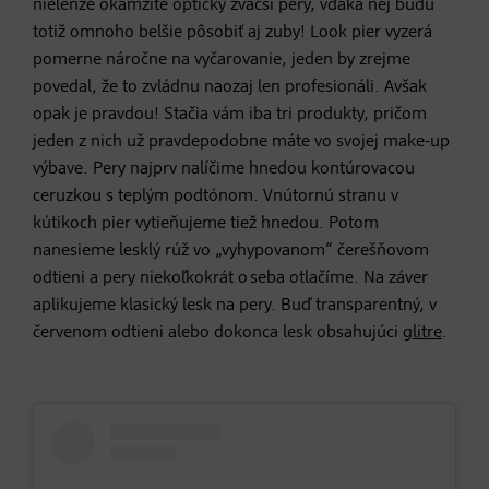
nielenže okamžite opticky zväčší pery, vďaka nej budú
totiž omnoho belšie pôsobiť aj zuby! Look pier vyzerá
pomerne náročne na vyčarovanie, jeden by zrejme
povedal, že to zvládnu naozaj len profesionáli. Avšak
opak je pravdou! Stačia vám iba tri produkty, pričom
jeden z nich už pravdepodobne máte vo svojej make-up
výbave. Pery najprv nalíčime hnedou kontúrovacou
ceruzkou s teplým podtónom. Vnútornú stranu v
kútikoch pier vytieňujeme tiež hnedou. Potom
nanesieme lesklý rúž vo „vyhypovanom“ čerešňovom
odtieni a pery niekoľkokrát o seba otlačíme. Na záver
aplikujeme klasický lesk na pery. Buď transparentný, v
červenom odtieni alebo dokonca lesk obsahujúci
glitre
.