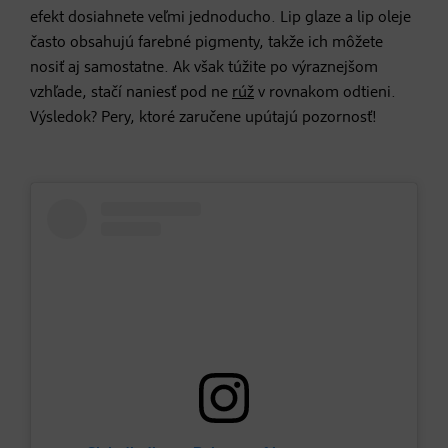
efekt dosiahnete veľmi jednoducho. Lip glaze a lip oleje
často obsahujú farebné pigmenty, takže ich môžete
nosiť aj samostatne. Ak však túžite po výraznejšom
vzhľade, stačí naniesť pod ne
rúž
v rovnakom odtieni.
Výsledok? Pery, ktoré zaručene upútajú pozornosť!