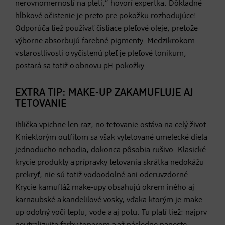
nerovnomerností na pleti,“ hovorí expertka. Dôkladné
hĺbkové očistenie je preto pre pokožku rozhodujúce!
Odporúča tiež používať čistiace pleťové oleje, pretože
výborne absorbujú farebné pigmenty. Medzikrokom
v starostlivosti o vyčistenú pleť je pleťové tonikum,
postará sa totiž o obnovu pH pokožky.
EXTRA TIP: MAKE-UP ZAKAMUFLUJE AJ
TETOVANIE
Ihlička vpichne len raz, no tetovanie ostáva na celý život.
K niektorým outfitom sa však vytetované umelecké diela
jednoducho nehodia, dokonca pôsobia rušivo. Klasické
krycie produkty a prípravky tetovania skrátka nedokážu
prekryť, nie sú totiž vodoodolné ani oderuvzdorné.
Krycie kamufláž make-upy obsahujú okrem iného aj
karnaubské a kandelilové vosky, vďaka ktorým je make-
up odolný voči teplu, vode a aj potu. Tu platí tiež: najprv