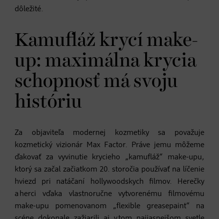
dôležité.
Kamufláž krycí make-
up: maximálna krycia
schopnosť má svoju
históriu
Za objaviteľa modernej kozmetiky sa považuje
kozmetický vizionár Max Factor. Práve jemu môžeme
ďakovať za vyvinutie krycieho „kamufláž“ make-upu,
ktorý sa začal začiatkom 20. storočia používať na líčenie
hviezd pri natáčaní hollywoodskych filmov. Herečky
a herci vďaka vlastnoručne vytvorenému filmovému
make-upu pomenovanom „flexible greasepaint“ na
scéne dokonale zažiarili aj v tom najjasnejšom svetle