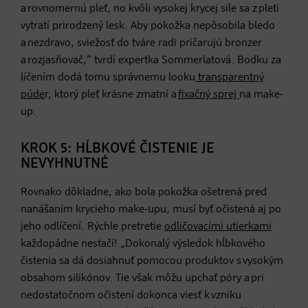
a rovnomernú pleť, no kvôli vysokej krycej sile sa z pleti
vytratí prirodzený lesk. Aby pokožka nepôsobila bledo
a nezdravo, sviežosť do tváre radi pričarujú bronzer
a rozjasňovač,“ tvrdí expertka Sommerlatová. Bodku za
líčením dodá tomu správnemu looku
transparentný
púde
r, ktorý pleť krásne zmatní a
fixačný sprej
na make-
up.
KROK 5: HĹBKOVÉ ČISTENIE JE
NEVYHNUTNÉ
Rovnako dôkladne, ako bola pokožka ošetrená pred
nanášaním krycieho make-upu, musí byť očistená aj po
jeho odlíčení. Rýchle pretretie
odličovacími utierkami
každopádne nestačí! „Dokonalý výsledok hĺbkového
čistenia sa dá dosiahnuť pomocou produktov s vysokým
obsahom silikónov. Tie však môžu upchať póry a pri
nedostatočnom očistení dokonca viesť k vzniku