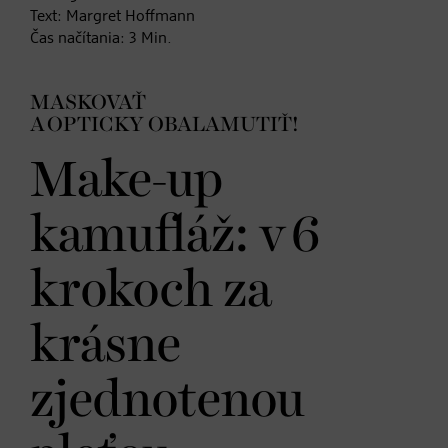
Text:
Margret Hoffmann
Čas načítania:
3
Min.
MASKOVAŤ
A OPTICKY OBALAMUTIŤ!
Make-up
kamufláž: v 6
krokoch za
krásne
zjednotenou