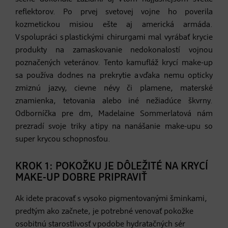
reflektorov. Po prvej svetovej vojne ho poverila
kozmetickou misiou ešte aj americká armáda.
V spolupráci s plastickými chirurgami mal vyrábať krycie
produkty na zamaskovanie nedokonalostí vojnou
poznačených veteránov. Tento kamufláž krycí make-up
sa používa dodnes na prekrytie a vďaka nemu opticky
zmiznú jazvy, cievne névy či plamene, materské
znamienka, tetovania alebo iné nežiadúce škvrny.
Odborníčka pre dm, Madelaine Sommerlatová nám
prezradí svoje triky a tipy na nanášanie make-upu so
super krycou schopnosťou.
KROK 1: POKOŽKU JE DÔLEŽITÉ NA KRYCÍ
MAKE-UP DOBRE PRIPRAVIŤ
Ak idete pracovať s vysoko pigmentovanými šminkami,
predtým ako začnete, je potrebné venovať pokožke
osobitnú starostlivosť v podobe hydratačných sér