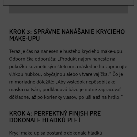
KROK 3: SPRÁVNE NANÁŠANIE KRYCIEHO
MAKE-UPU
Teraz je čas na nanesenie hustého krycieho make-upu.
Odborníčka odporúča: „Produkt najprv naneste na
pokožku kozmetickým štetcom a následne ho zapracujte
vlhkou hubkou, obyčajnou alebo v tvare vajíčka.“ Čo je
mimoriadne dôležité: „Aby výsledok nepôsobil ako
maska na tvári, podkladovú bázu je nutné zapracovať
dôkladne, až po korienky vlasov, po uši a až na hrdlo.“
KROK 4: PERFEKTNÝ FINISH PRE
DOKONALE HLADKÚ PLEŤ
Krycí make-up sa postará o dokonale hladkú