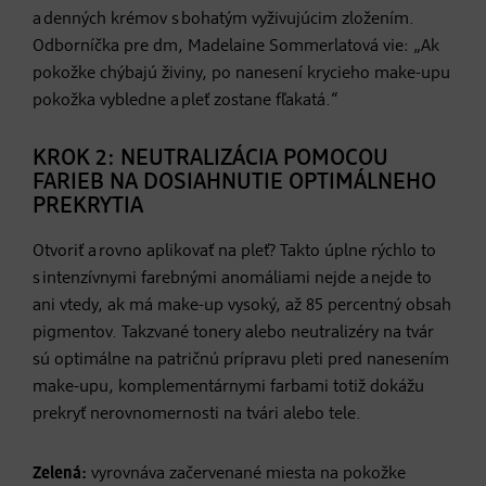
a denných krémov s bohatým vyživujúcim zložením.
Odborníčka pre dm, Madelaine Sommerlatová vie: „Ak
pokožke chýbajú živiny, po nanesení krycieho make-upu
pokožka vybledne a pleť zostane fľakatá.“
KROK 2: NEUTRALIZÁCIA POMOCOU
FARIEB NA DOSIAHNUTIE OPTIMÁLNEHO
PREKRYTIA
Otvoriť a rovno aplikovať na pleť? Takto úplne rýchlo to
s intenzívnymi farebnými anomáliami nejde a nejde to
ani vtedy, ak má make-up vysoký, až 85 percentný obsah
pigmentov. Takzvané tonery alebo neutralizéry na tvár
sú optimálne na patričnú prípravu pleti pred nanesením
make-upu, komplementárnymi farbami totiž dokážu
prekryť nerovnomernosti na tvári alebo tele.
Zelená:
vyrovnáva začervenané miesta na pokožke