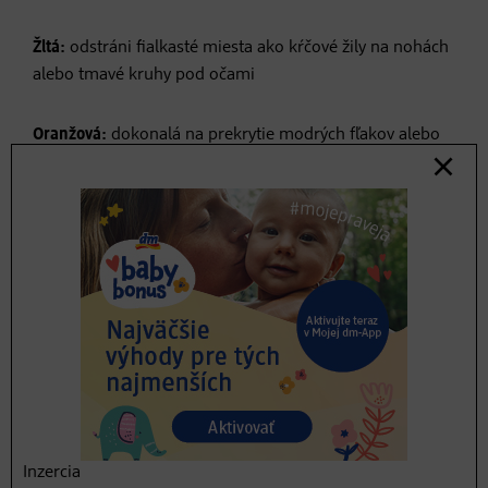
Žltá:
odstráni fialkasté miesta ako kŕčové žily na nohách
alebo tmavé kruhy pod očami
Oranžová:
dokonalá na prekrytie modrých fľakov alebo
presvitajúcich žiliek
Biela:
čierne tetovania odrazu nevidieť
Inzercia