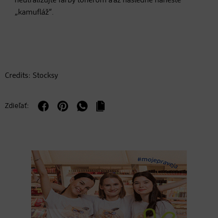
neutralizujte farby tonerom a až následne naneste
„kamufláž“.
Credits: Stocksy
Zdieľať: