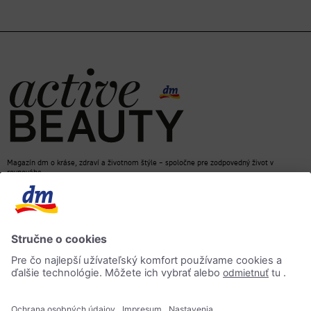
Magazín dm o kráse, zdraví a životnom štýle – spoločne pre zodpovedný život v
rovnováhe