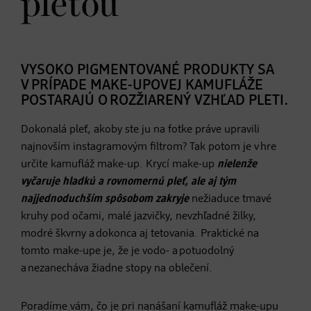
pleťou
VYSOKO PIGMENTOVANÉ PRODUKTY SA
V PRÍPADE MAKE-UPOVEJ KAMUFLÁŽE
POSTARAJÚ O ROZŽIARENÝ VZHĽAD PLETI.
Dokonalá pleť, akoby ste ju na fotke práve upravili
najnovším instagramovým filtrom? Tak potom je v hre
určite kamufláž make-up. Krycí make-up
nielenže
vyčaruje hladkú a rovnomernú pleť, ale aj tým
najjednoduchším spôsobom zakryje
nežiaduce tmavé
kruhy pod očami, malé jazvičky, nevzhľadné žilky,
modré škvrny a dokonca aj tetovania. Praktické na
tomto make-upe je, že je vodo- a potuodolný
a nezanecháva žiadne stopy na oblečení.
Poradíme vám, čo je pri nanášaní kamufláž make-upu