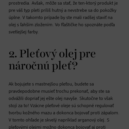
prostredia. Avšak, môže sa stať, že ten-ktorý produkt je
pre váš typ pleti príliš hutný a nevstrebe sa do pokožky
úplne. V takomto prípade by ste mali radšej staviť na
olej s ľahším zložením. Vo fľaštičke ho spoznáte podľa
svetlejšej farby.
2. Pleťový olej pre
náročnú pleť?
Ak bojujete s mastnejšou pleťou, budete sa
pravdepodobne musieť trochu prekonať, aby ste sa
odvážili dopriať jej ešte olej navyše. Skutočne to však
stojí za to! Vzácne pleťové oleje sú schopné regulovať
tvorbu kožného mazu a dokonca bojovať proti zápalom.
V tomto ohľade je skvelý napríklad arganový olej. S
pleťovými olejmi možno dokonca bojovať aj proti