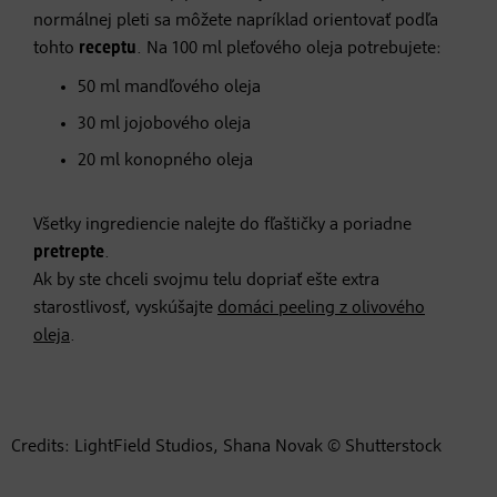
normálnej pleti sa môžete napríklad orientovať podľa
tohto
receptu
. Na 100 ml pleťového oleja potrebujete:
50 ml mandľového oleja
30 ml jojobového oleja
20 ml konopného oleja
Všetky ingrediencie nalejte do fľaštičky a poriadne
pretrepte
.
Ak by ste chceli svojmu telu dopriať ešte extra
starostlivosť, vyskúšajte
domáci peeling z olivového
oleja
.
Credits: LightField Studios, Shana Novak © Shutterstock