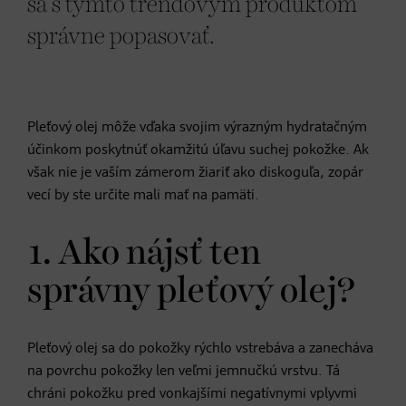
sa s týmto trendovým produktom
správne popasovať.
Pleťový olej môže vďaka svojim výrazným hydratačným
účinkom poskytnúť okamžitú úľavu suchej pokožke. Ak
však nie je vaším zámerom žiariť ako diskoguľa, zopár
vecí by ste určite mali mať na pamäti.
1. Ako nájsť ten
správny pleťový olej?
Pleťový olej sa do pokožky rýchlo vstrebáva a zanecháva
na povrchu pokožky len veľmi jemnučkú vrstvu. Tá
chráni pokožku pred vonkajšími negatívnymi vplyvmi