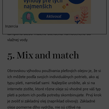
pokožku, môže sa pokojne používať aj na samotné
vyčistenie pleti. Čisteniu by malo predchádzať
odstránenie make-upu a olej už potom stačí len
krúživými pohybmi vmasírovať do pokožky. Prebytočný
Inzercia
produkt možno z pleti odstrániť pomocou vatového
tampónu alebo malého uteráčika namočeného do
vlažnej vody.
5. Mix and match
Obrovskou výhodou používania pleťových olejov je, že si
ich môžete podľa svojich individuálnych potrieb, ako aj
typu pleti, namiešať sami. Najlepšie urobíte, ak si na
internete zistíte, ktoré rôzne oleje sú vhodné pre váš typ
pleti a potom ich podľa potreby skombinujete. Prvý krok
je zvoliť si základný olej (napríklad olivový). Základné
oleje pomerne dlho vydržia, nie sú citlivé na