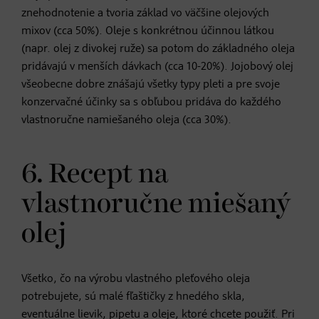
znehodnotenie a tvoria základ vo väčšine olejových
mixov (cca 50%). Oleje s konkrétnou účinnou látkou
(napr. olej z divokej ruže) sa potom do základného oleja
pridávajú v menších dávkach (cca 10-20%). Jojobový olej
všeobecne dobre znášajú všetky typy pleti a pre svoje
konzervačné účinky sa s obľubou pridáva do každého
vlastnoručne namiešaného oleja (cca 30%).
6. Recept na
vlastnoručne miešaný
olej
Všetko, čo na výrobu vlastného pleťového oleja
potrebujete, sú malé fľaštičky z hnedého skla,
eventuálne lievik, pipetu a oleje, ktoré chcete použiť. Pri