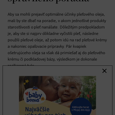
Aby sa mohli prejaviť optimálne účinky pleťového oleja,
mali by ste dbať na poradie, v akom jednotlivé produkty
starostlivosti o pleť nanášate. Dôležitým predpokladom
je, aby ste si najprv dôkladne vyčistili pleť, následne
použili pleťové oleje, až potom idú na rad pleťové krémy
a nakoniec opaľovacie prípravky. Pár kvapiek
ošetrujúceho oleja sa však dá primiešať aj do pleťového
krému či podkladovej bázy, výsledkom je dokonale
rozžiarená tvár.
4. Olej na čistenie
pleti
Pleťový olej sa nemusí vždy nanášať len na vyčistenú