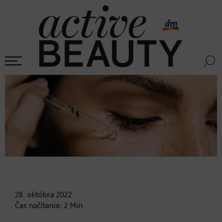
28. októbra
2022
Čas načítania:
2
Min.