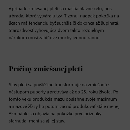
V prípade zmiešanej pleti sa mastia hlavne čelo, nos
a brada, ktoré vytvárajú tzv. T-zónu, naopak pokožka na
lícach má tendenciu byť suchšia či dokonca až šupinatá.
Starostlivosť vyhovujúca dvom takto rozdielnym
nárokom musí zabiť dve muchy jednou ranou.
Príčiny zmiešanej pleti
Stav pleti sa poväčšine transformuje na zmiešanú s
nástupom puberty a pretrváva až do 25. roku života. Po
tomto veku produkcia mazu dosiahne svoje maximum
a mazové žľazy ho potom začnú produkovať stále menej.
Ako náhle sa objavia na pokožke prvé príznaky
starnutia, mení sa aj jej stav.