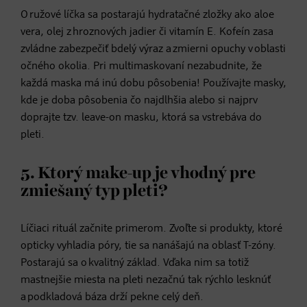
O ružové líčka sa postarajú hydratačné zložky ako aloe
vera, olej z hroznových jadier či vitamín E. Kofeín zasa
zvládne zabezpečiť bdelý výraz a zmierni opuchy v oblasti
očného okolia. Pri multimaskovaní nezabudnite, že
každá maska má inú dobu pôsobenia! Používajte masky,
kde je doba pôsobenia čo najdlhšia alebo si najprv
doprajte tzv. leave-on masku, ktorá sa vstrebáva do
pleti.
5. Ktorý make-up je vhodný pre
zmiešaný typ pleti?
Líčiaci rituál začnite primerom. Zvoľte si produkty, ktoré
opticky vyhladia póry, tie sa nanášajú na oblasť T-zóny.
Postarajú sa o kvalitný základ. Vďaka nim sa totiž
mastnejšie miesta na pleti nezačnú tak rýchlo lesknúť
a podkladová báza drží pekne celý deň.