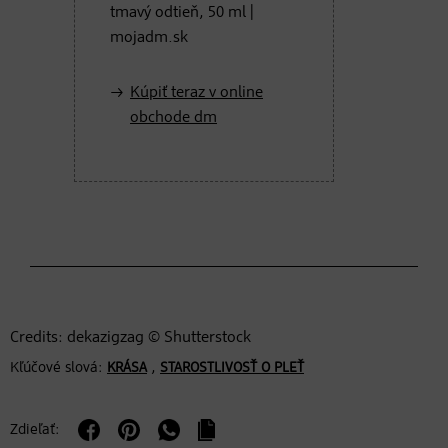
tmavý odtieň, 50 ml |
mojadm.sk
Kúpiť teraz v online
obchode dm
Credits: dekazigzag © Shutterstock
Kľúčové slová:
,
KRÁSA
STAROSTLIVOSŤ O PLEŤ
Zdieľať: