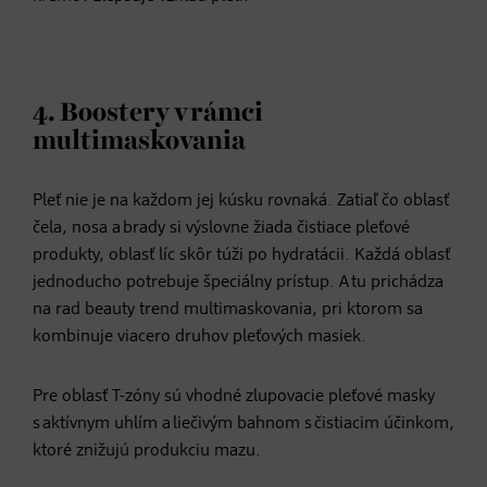
4. Boostery v rámci
multimaskovania
Pleť nie je na každom jej kúsku rovnaká. Zatiaľ čo oblasť
čela, nosa a brady si výslovne žiada čistiace pleťové
produkty, oblasť líc skôr túži po hydratácii. Každá oblasť
jednoducho potrebuje špeciálny prístup. A tu prichádza
na rad beauty trend multimaskovania, pri ktorom sa
kombinuje viacero druhov pleťových masiek.
Pre oblasť T-zóny sú vhodné zlupovacie pleťové masky
s aktívnym uhlím a liečivým bahnom s čistiacim účinkom,
ktoré znižujú produkciu mazu.