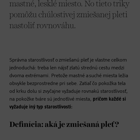
mastné, lesklé miesto. No tieto triky
pomôžu chúlostivej zmiešanej pleti
nastoliť rovnováhu.
Správna starostlivosť o zmiešanú pleť je vlastne celkom
jednoduchá: treba len nájsť zlatú strednú cestu medzi
dvoma extrémami. Pretože mastné a suché miesta ležia
obvykle bezprostredne pri sebe. Zatiaľ čo pokožka tela
od krku dolu si zvyčajne vyžaduje rovnakú starostlivosť,
na pokožke tváre sú jednotlivé miesta,
pričom každé si
vyžaduje iný typ starostlivosti:
Definícia: aká je zmiešaná pleť?