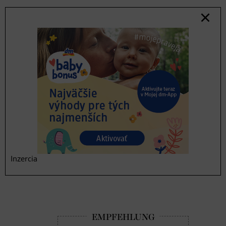
Madelaine Sommerlatová: „Pre zmiešaný typ pleti sú
ideálne make-upy bez obsahu oleja či tuku alebo
podkladové minerálne bázy.“ Ak sú pre vás podkladové
bázy príliš ťažké, pokojne siahnite po ľahkých BB
krémoch so zjednocujúcim účinkom. Takto vyčarujete
na tvári svieži look bez toho, aby ste ju zaťažili kopou
prípravkov.
Produkty pre
zmiešanú pleť v dm:
Inzercia