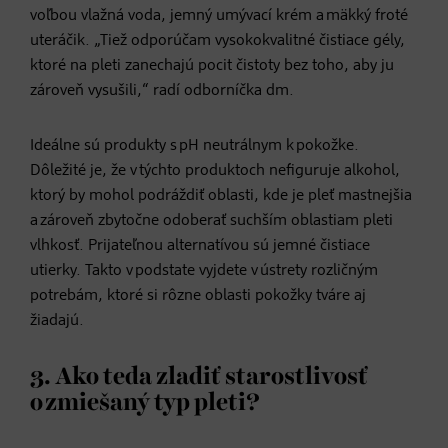
voľbou vlažná voda, jemný umývací krém a mäkký froté
uteráčik. „Tiež odporúčam vysokokvalitné čistiace gély,
ktoré na pleti zanechajú pocit čistoty bez toho, aby ju
zároveň vysušili,“ radí odborníčka dm.
Ideálne sú produkty s pH neutrálnym k pokožke.
Dôležité je, že v týchto produktoch nefiguruje alkohol,
ktorý by mohol podráždiť oblasti, kde je pleť mastnejšia
a zároveň zbytočne odoberať suchším oblastiam pleti
vlhkosť. Prijateľnou alternatívou sú jemné čistiace
utierky. Takto v podstate vyjdete v ústrety rozličným
potrebám, ktoré si rôzne oblasti pokožky tváre aj
žiadajú.
3. Ako teda zladiť starostlivosť
o zmiešaný typ pleti?