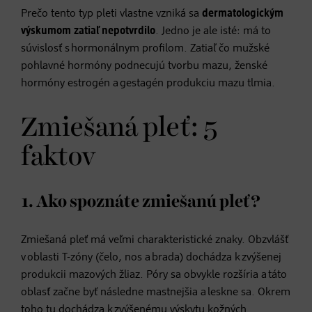
Prečo tento typ pleti vlastne vzniká sa
dermatologickým
výskumom zatiaľ nepotvrdilo
. Jedno je ale isté: má to
súvislosť s hormonálnym profilom. Zatiaľ čo mužské
pohlavné hormóny podnecujú tvorbu mazu, ženské
hormóny estrogén a gestagén produkciu mazu tlmia.
Zmiešaná pleť: 5
faktov
1. Ako spoznáte zmiešanú pleť?
Zmiešaná pleť má veľmi charakteristické znaky. Obzvlášť
v oblasti T-zóny (čelo, nos a brada) dochádza k zvýšenej
produkcii mazových žliaz. Póry sa obvykle rozšíria a táto
oblasť začne byť následne mastnejšia a leskne sa. Okrem
toho tu dochádza k zvýšenému výskytu kožných