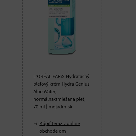
L'ORÉAL PARiS Hydratačný
pleťový krém Hydra Genius
Aloe Water,
normálna/zmiešaná pleť,
70 ml | mojadm.sk
Kúpiť teraz v online
obchode dm