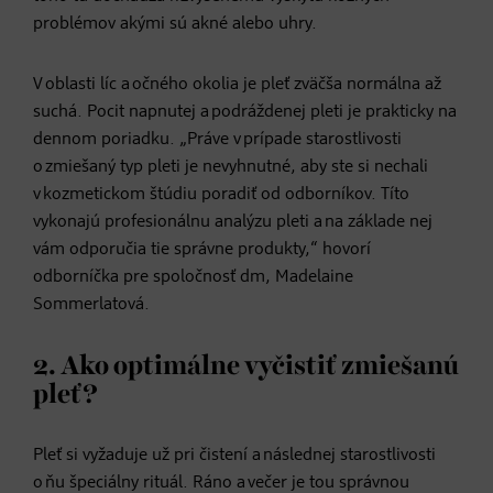
problémov akými sú akné alebo uhry.
V oblasti líc a očného okolia je pleť zväčša normálna až
suchá. Pocit napnutej a podráždenej pleti je prakticky na
dennom poriadku. „Práve v prípade starostlivosti
o zmiešaný typ pleti je nevyhnutné, aby ste si nechali
v kozmetickom štúdiu poradiť od odborníkov. Títo
vykonajú profesionálnu analýzu pleti a na základe nej
vám odporučia tie správne produkty,“ hovorí
odborníčka pre spoločnosť dm, Madelaine
Sommerlatová.
2. Ako optimálne vyčistiť zmiešanú
pleť?
Pleť si vyžaduje už pri čistení a následnej starostlivosti
o ňu špeciálny rituál. Ráno a večer je tou správnou