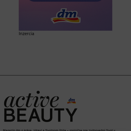
Inzercia
Magazín dm o kráse, zdraví a životnom štýle – spoločne pre zodpovedný život v