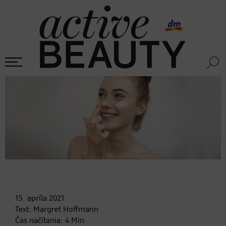
15. apríla
2021
Text:
Margret Hoffmann
Čas načítania:
4
Min.