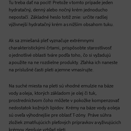
Tu treba dať na pocit! Pretože v tomto prípade jeden
hydratačný, denný alebo nočný krém jednoducho
nepostačí. Základné heslo totiž znie: určite radšej
výživnejší hydratačný krém a s nižším obsahom tuku.
Ak sa zmiešaná pleť vyznačuje extrémnymi
charakteristickými črtami, prispôsobte starostlivosť
o jednotlivé oblasti tváre podľa toho, čo si vyžadujú
a použite na ne rozdielne produkty. Zľahka ich naneste
na príslušné časti pleti a jemne vmasírujte.
Na suché miesta na pleti sú vhodné emulzie na báze
vody a oleja, ktorých základom je olej či tuk,
prostredníctvom čoho môžete v pokožke kompenzovať
nedostatok kožných lipidov. Krémy na báze vody a oleja
sú oveľa výhodnejšie pre oblasť T-zóny. Práve súhra
zložiek zmatňujúcich pleťových prípravkov a vyživujúcich
krémov zlepšuje vzhľad pleti.