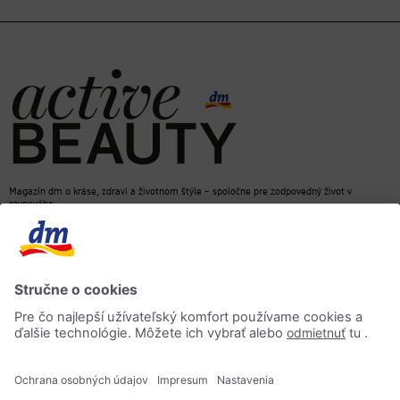
Magazín dm o kráse, zdraví a životnom štýle – spoločne pre zodpovedný život v
rovnováhe