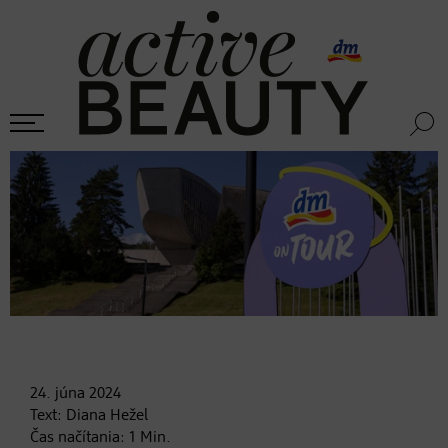
24. júna
2024
Text:
Diana Hežel
Čas načítania:
1
Min.