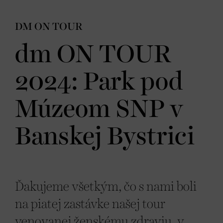
DM ON TOUR
dm ON TOUR
2024: Park pod
Múzeom SNP v
Banskej Bystrici
Ďakujeme všetkým, čo s nami boli
na piatej zastávke našej tour
venovanej ženskému zdraviu, v