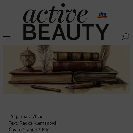
15. januára
2024
Text:
Radka Klemanová
Čas načítania:
3
Min.