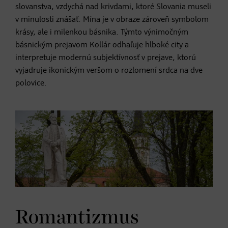
slovanstva, vzdychá nad krivdami, ktoré Slovania museli
v minulosti znášať. Mína je v obraze zároveň symbolom
krásy, ale i milenkou básnika. Týmto výnimočným
básnickým prejavom Kollár odhaľuje hlboké city a
interpretuje modernú subjektívnosť v prejave, ktorú
vyjadruje ikonickým veršom o rozlomení srdca na dve
polovice.
Romantizmus