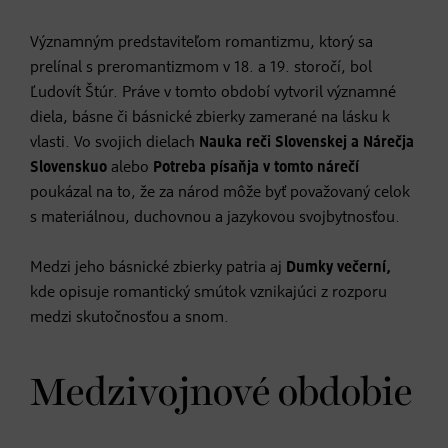
Významným predstaviteľom romantizmu, ktorý sa
prelínal s preromantizmom v 18. a 19. storočí, bol
Ľudovít Štúr. Práve v tomto období vytvoril významné
diela, básne či básnické zbierky zamerané na lásku k
vlasti. Vo svojich dielach
Nauka reči Slovenskej a Nárečja
Slovenskuo
alebo
Potreba písaňja v tomto nárečí
poukázal na to, že za národ môže byť považovaný celok
s materiálnou, duchovnou a jazykovou svojbytnosťou.
Medzi jeho básnické zbierky patria aj
Dumky večerní,
kde opisuje romantický smútok vznikajúci z rozporu
medzi skutočnosťou a snom.
Medzivojnové obdobie