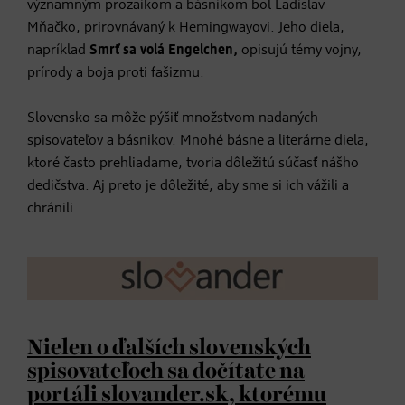
významným prozaikom a básnikom bol Ladislav
Mňačko, prirovnávaný k Hemingwayovi. Jeho diela,
napríklad
Smrť sa volá Engelchen,
opisujú témy vojny,
prírody a boja proti fašizmu.
Slovensko sa môže pýšiť množstvom nadaných
spisovateľov a básnikov. Mnohé básne a literárne diela,
ktoré často prehliadame, tvoria dôležitú súčasť nášho
dedičstva. Aj preto je dôležité, aby sme si ich vážili a
chránili.
Nielen o ďalších slovenských
spisovateľoch sa dočítate na
portáli
slovander.sk,
ktorému