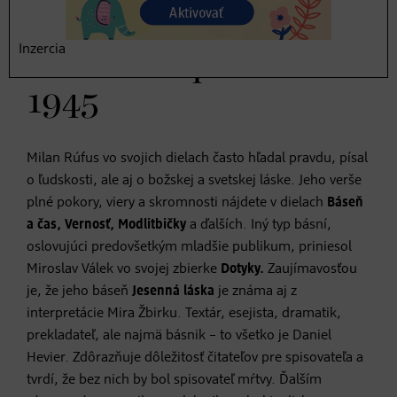
Inzercia
Literatúra po roku
1945
Milan Rúfus vo svojich dielach často hľadal pravdu, písal
o ľudskosti, ale aj o božskej a svetskej láske. Jeho verše
plné pokory, viery a skromnosti nájdete v dielach
Báseň
a čas, Vernosť, Modlitbičky
a ďalších. Iný typ básní,
oslovujúci predovšetkým mladšie publikum, priniesol
Miroslav Válek vo svojej zbierke
Dotyky.
Zaujímavosťou
je, že jeho báseň
Jesenná láska
je známa aj z
interpretácie Mira Žbirku. Textár, esejista, dramatik,
prekladateľ, ale najmä básnik – to všetko je Daniel
Hevier. Zdôrazňuje dôležitosť čitateľov pre spisovateľa a
tvrdí, že bez nich by bol spisovateľ mŕtvy. Ďalším