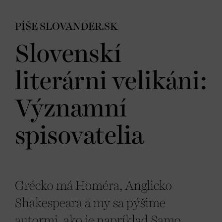
PÍŠE SLOVANDER.SK
Slovenskí
literárni velikáni:
Významní
spisovatelia
Grécko má Homéra, Anglicko
Shakespeara a my sa pýšime
autormi, ako je napríklad Samo