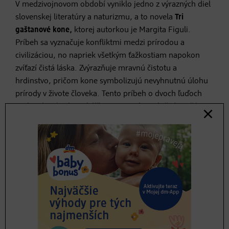
V medzivojnovom období vyniklo jedno z výrazných diel
slovenskej literatúry a naturizmu, a to novela
Tri
gaštanové kone,
ktorej autorkou je Margita Figuli.
Príbeh sa vyznačuje konfliktmi medzi prírodou a
civilizáciou, no napriek všetkým ťažkostiam napokon
zvíťazí čistá láska. Zvýrazňuje mravnú čistotu a
hrdinstvo, pričom kone symbolizujú nevyhnutnú úlohu
prírody v živote človeka. Tento príbeh o dvoch ľuďoch
prekonávajúcich prekážky na ceste k spoločnému šťastiu
zdôrazňuje aj symboliku gaštanového koňa, ktorý
predstavuje bujnú mužskú silu.