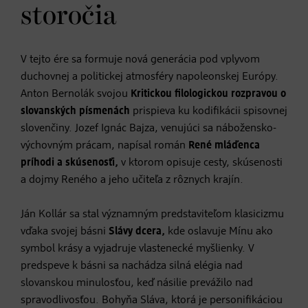
storočia
V tejto ére sa formuje nová generácia pod vplyvom
duchovnej a politickej atmosféry napoleonskej Európy.
Anton Bernolák svojou
Kritickou filologickou rozpravou o
slovanských písmenách
prispieva ku kodifikácii spisovnej
slovenčiny. Jozef Ignác Bajza, venujúci sa nábožensko-
výchovným prácam, napísal román
René mláďenca
príhodi a skúsenosťi,
v ktorom opisuje cesty, skúsenosti
a dojmy Reného a jeho učiteľa z rôznych krajín.
Ján Kollár sa stal významným predstaviteľom klasicizmu
vďaka svojej básni
Slávy dcera,
kde oslavuje Mínu ako
symbol krásy a vyjadruje vlastenecké myšlienky. V
predspeve k básni sa nachádza silná elégia nad
slovanskou minulosťou, keď násilie prevážilo nad
spravodlivosťou. Bohyňa Sláva, ktorá je personifikáciou