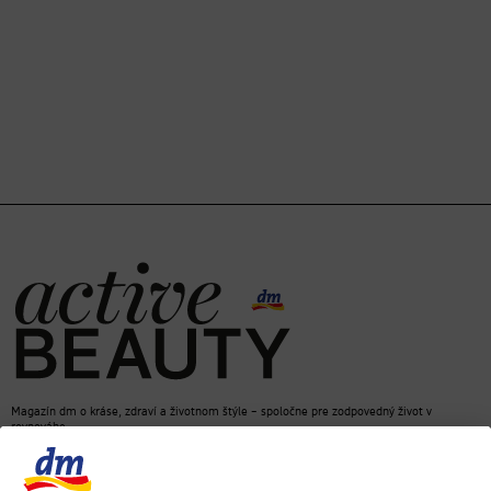
Magazín dm o kráse, zdraví a životnom štýle – spoločne pre zodpovedný život v
rovnováhe