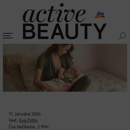
11. januára
2024
Text:
Eva Pohn
Čas načítania:
2
Min.