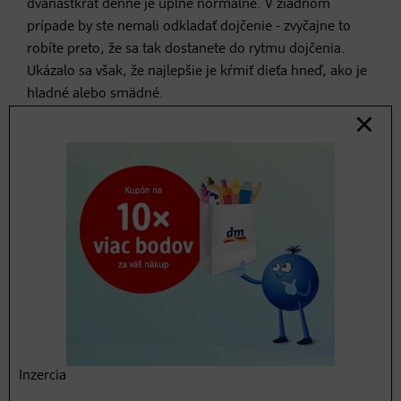
dvanásťkrát denne je úplne normálne. V žiadnom
prípade by ste nemali odkladať dojčenie - zvyčajne to
robíte preto, že sa tak dostanete do rytmu dojčenia.
Ukázalo sa však, že najlepšie je kŕmiť dieťa hneď, ako je
hladné alebo smädné.
Ako zistím, že moje
dieťa pije dostatok
môjho mlieka?
Spoznáte to podľa toho, ako dieťa prospieva - a
predovšetkým podľa vylučovania: plne dojčené dieťa by
malo mať od štvrtého dňa života štyri až šesť mokrých
plienok denne a po druhom týždni života šesť až osem.
Bábätká majú aj dve až päť žltých výkalov - tie sú mäkké
Inzercia
a beztvaré.