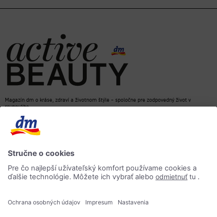
Magazín dm o kráse, zdraví a životnom štýle – spoločne pre zodpovedný život v
rovnováhe
dm e-shop
Kontakt
ACTIVE BEAUTY magazín
Impressum