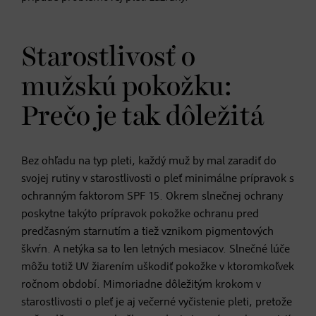
Starostlivosť o
mužskú pokožku:
Prečo je tak dôležitá
Bez ohľadu na typ pleti, každý muž by mal zaradiť do
svojej rutiny v starostlivosti o pleť minimálne prípravok s
ochranným faktorom SPF 15. Okrem slnečnej ochrany
poskytne takýto prípravok pokožke ochranu pred
predčasným starnutím a tiež vznikom pigmentových
škvŕn. A netýka sa to len letných mesiacov. Slnečné lúče
môžu totiž UV žiarením uškodiť pokožke v ktoromkoľvek
ročnom období. Mimoriadne dôležitým krokom v
starostlivosti o pleť je aj večerné vyčistenie pleti, pretože