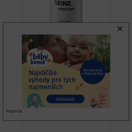
2v1 čistiaci gél na
tvár a bradu
SEINZ. Čistiaci gél na tvár a
bradu pre mužov, 250 ml |
mojadm.sk
Kúpiť teraz v online obchode
Inzercia
dm