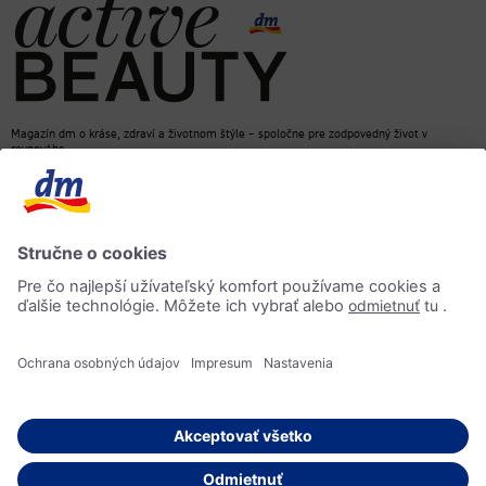
Magazín dm o kráse, zdraví a životnom štýle – spoločne pre zodpovedný život v
rovnováhe
dm e-shop
Kontakt
ACTIVE BEAUTY magazín
Impressum
Ochrana osobných údajov
Informácia o prístupnosti
AI-smernica
© 2026 dm drogerie markt, spol. s r.o.