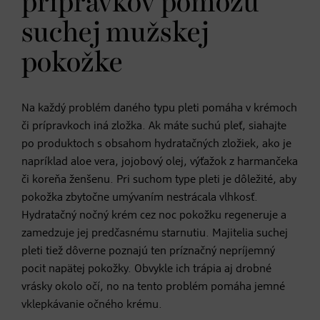
prípravkov pomôžu
suchej mužskej
pokožke
Na každý problém daného typu pleti pomáha v krémoch
či prípravkoch iná zložka. Ak máte suchú pleť, siahajte
po produktoch s obsahom hydratačných zložiek, ako je
napríklad aloe vera, jojobový olej, výťažok z harmančeka
či koreňa ženšenu. Pri suchom type pleti je dôležité, aby
pokožka zbytočne umývaním nestrácala vlhkosť.
Hydratačný nočný krém cez noc pokožku regeneruje a
zamedzuje jej predčasnému starnutiu. Majitelia suchej
pleti tiež dôverne poznajú ten príznačný nepríjemný
pocit napätej pokožky. Obvykle ich trápia aj drobné
vrásky okolo očí, no na tento problém pomáha jemné
vklepkávanie očného krému.