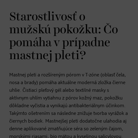
Starostlivosť o
mužskú pokožku: Čo
pomáha v prípadne
mastnej pleti?
Mastnej pleti a rozšíreným pórom v T-zóne (oblasť čela,
nosa a brady) pomáha aktuálne moderná zložka čierne
uhlie. Čistiaci pleťový gél alebo textilné masky s
aktívnym uhlím vytiahnu z pórov kožný maz, pokožku
dôkladne vyčistia a vynikajú antibakteriálnym účinkom.
Takýmto ošetrením sa následne znižuje tvorba vyrážok a
čiernych bodiek. Mastnejšej pleti dodatočne ulahodia aj
denne aplikované zmatňujúce séra so zeleným čajom,
morskými riasami, bio mätou a kyselinou salicylovou.