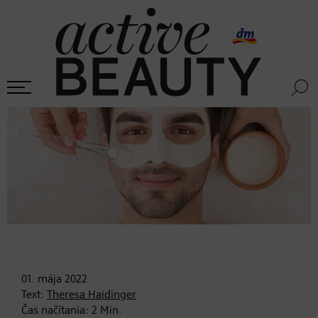
01. mája
2022
Text:
Theresa Haidinger
Čas načítania:
2
Min.