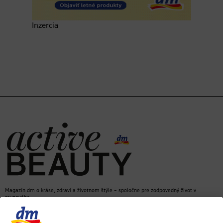
Inzercia
Magazín dm o kráse, zdraví a životnom štýle – spoločne pre zodpovedný život v
rovnováhe