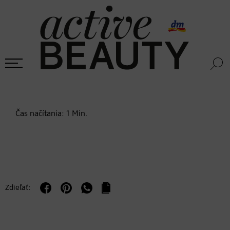
Čas načítania:
1
Min.
Zdieľať: