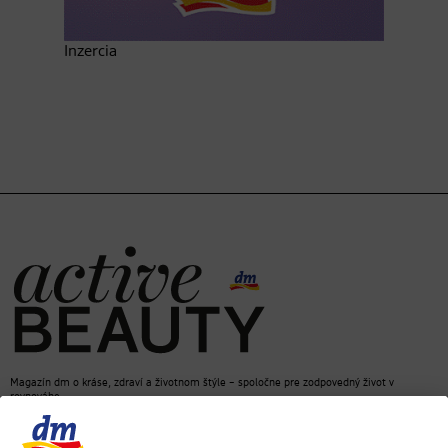
Inzercia
Magazín dm o kráse, zdraví a životnom štýle – spoločne pre zodpovedný život v
rovnováhe