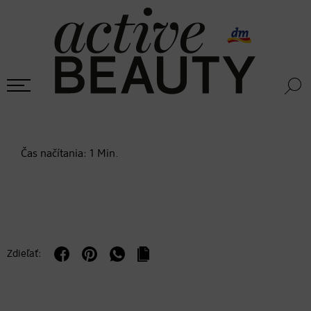
Čas načítania:
1
Min.
Zdieľať: