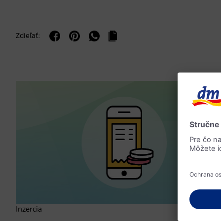
Zdieľať:
Inzercia