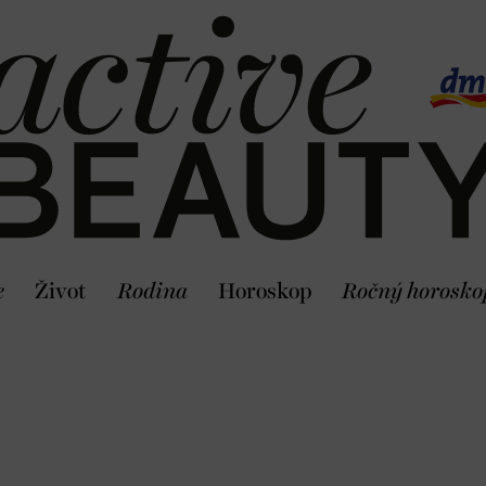
e
Život
Rodina
Horoskop
Ročný horosko