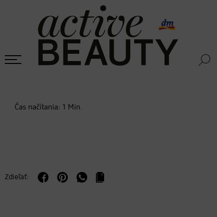
Čas načítania:
1
Min.
Zdieľať: