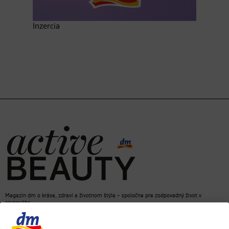
Inzercia
Magazín dm o kráse, zdraví a životnom štýle – spoločne pre zodpovedný život v
rovnováhe