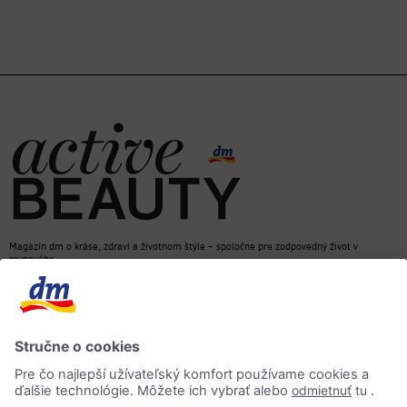
Magazín dm o kráse, zdraví a životnom štýle – spoločne pre zodpovedný život v
rovnováhe