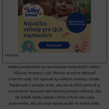
využívate svoj čas? Akému dôležitému kroku sa vyhýbate
len preto, že sa ho bojíte?
Ako to pôjde v práci?
Jún prinesie do života priaznivý vietor: tie správne dvere
k vytúženej kariére otvoria hneď štyri planéty. A práve tí,
ktorí sa zviditeľnia prezentovaním múdrych koncepcií,
budú mať v rukách tie najlepšie karty. Koncom júna sa
Inzercia
o poriadnu dávku kreativity postarajú Mars a Urán:
ideálny predpoklad na navrhovanie neobvyklých riešení.
Kľúčový moment v júli: Merkúr sa začne sťahovať
smerom vzad, čím spomalí aj niektoré procesy v živote.
Naplánujte si priestor a čas, aby ste sa stihli zamerať aj
na korekcie! Na jeseň vám Venuša prinesie citlivosť, aby
ste zvládli všetky nálady v tíme a Pluto vám zasa
pripomenie, aby ste svoje vplyvy využili na dobré účely.