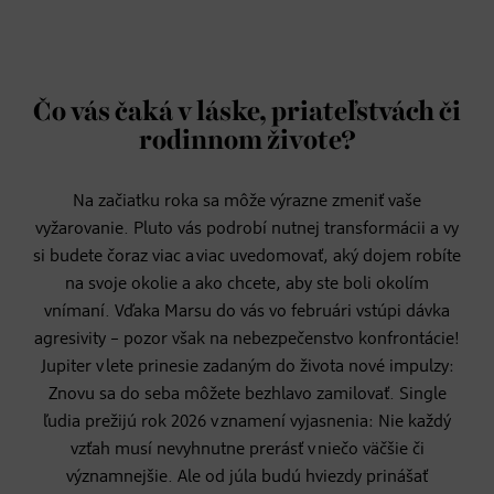
Čo vás čaká v láske, priateľstvách či
rodinnom živote?
Na začiatku roka sa môže výrazne zmeniť vaše
vyžarovanie. Pluto vás podrobí nutnej transformácii a vy
si budete čoraz viac a viac uvedomovať, aký dojem robíte
na svoje okolie a ako chcete, aby ste boli okolím
vnímaní. Vďaka Marsu do vás vo februári vstúpi dávka
agresivity – pozor však na nebezpečenstvo konfrontácie!
Jupiter v lete prinesie zadaným do života nové impulzy:
Znovu sa do seba môžete bezhlavo zamilovať. Single
ľudia prežijú rok 2026 v znamení vyjasnenia: Nie každý
vzťah musí nevyhnutne prerásť v niečo väčšie či
významnejšie. Ale od júla budú hviezdy prinášať