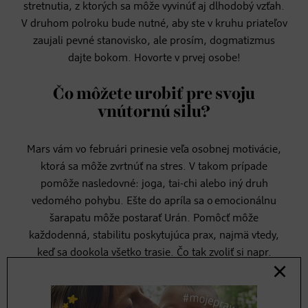
stretnutia, z ktorých sa môže vyvinúť aj dlhodobý vzťah.
V druhom polroku bude nutné, aby ste v kruhu priateľov
zaujali pevné stanovisko, ale prosím, dogmatizmus
dajte bokom. Hovorte v prvej osobe!
Čo môžete urobiť pre svoju
vnútornú silu?
Mars vám vo februári prinesie veľa osobnej motivácie,
ktorá sa môže zvrtnúť na stres. V takom prípade
pomôže nasledovné: joga, tai-chi alebo iný druh
vedomého pohybu. Ešte do apríla sa o emocionálnu
šarapatu môže postarať Urán. Pomôcť môže
každodenná, stabilitu poskytujúca prax, najmä vtedy,
keď sa dookola všetko trasie. Čo tak zvoliť si napr.
meditáciu pri chôdzi? Potenciálnou výzvou je aj
prokrastinácia. Tu nepomôže nič iné, len sa kriticky
pozrieť na rutiny, ktoré ste si vžili: Ako zmysluplne