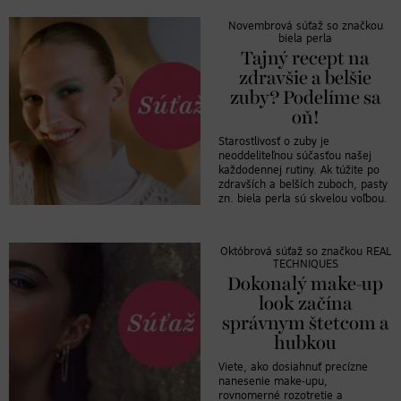
Novembrová súťaž so značkou
biela perla
Tajný recept na
zdravšie a belšie
zuby? Podelíme sa
oň!
Starostlivosť o zuby je
neoddeliteľnou súčasťou našej
každodennej rutiny. Ak túžite po
zdravších a belších zuboch, pasty
zn. biela perla sú skvelou voľbou.
Októbrová súťaž so značkou REAL
TECHNIQUES
Dokonalý make-up
look začína
správnym štetcom a
hubkou
Viete, ako dosiahnuť precízne
nanesenie make-upu,
rovnomerné rozotretie a