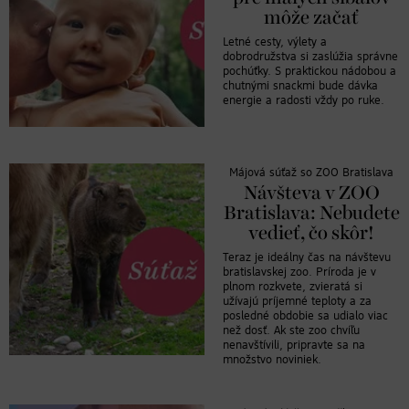
môže začať
Letné cesty, výlety a
dobrodružstva si zaslúžia správne
pochúťky. S praktickou nádobou a
chutnými snackmi bude dávka
energie a radosti vždy po ruke.
Májová súťaž so ZOO Bratislava
Návšteva v ZOO
Bratislava: Nebudete
vedieť, čo skôr!
Teraz je ideálny čas na návštevu
bratislavskej zoo. Príroda je v
plnom rozkvete, zvieratá si
užívajú príjemné teploty a za
posledné obdobie sa udialo viac
než dosť. Ak ste zoo chvíľu
nenavštívili, pripravte sa na
množstvo noviniek.