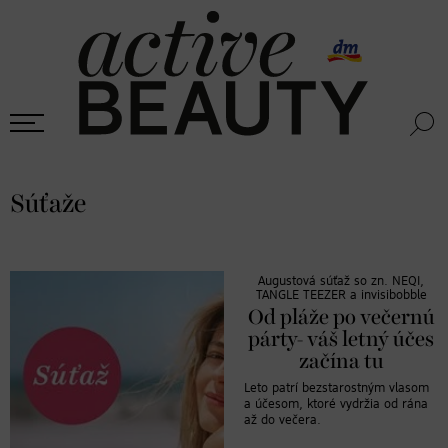
Súťaže
Augustová súťaž so zn. NEQI,
TANGLE TEEZER a invisibobble
Od pláže po večernú
párty- váš letný účes
začína tu
Leto patrí bezstarostným vlasom
a účesom, ktoré vydržia od rána
až do večera.