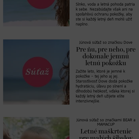
Slnko, voda a letná pohoda patria
k sebe. Nezabúdajte však ani na
spoľahlivú ochranu pokožky, aby
ste si každý letný deň mohli užiť
naplno.
Júnová súťaž so značkou Dove
Pre ňu, pre neho, pre
dokonale jemnú
letnú pokožku
Zažite leto, ktoré je jemné k
pokožke – tej jeho aj jej.
Starostlivosť Dove dodá pokožke
hydratáciu, úľavu po slnení a
dlhodobú hebkosť, vďaka ktorej si
každý letný deň užijete ešte
intenzívnejšie.
Júnová súťaž so značkami BEAR a
MAMACUP
Letné maškrtenie
pre malých šibalov