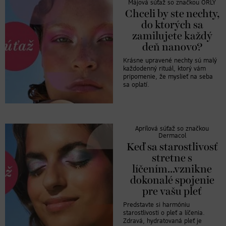
Májová súťaž so značkou ORLY
Chceli by ste nechty,
do ktorých sa
zamilujete každý
deň nanovo?
Krásne upravené nechty sú malý
každodenný rituál, ktorý vám
pripomenie, že myslieť na seba
sa oplatí.
Aprílová súťaž so značkou
Dermacol
Keď sa starostlivosť
stretne s
líčením...vznikne
dokonalé spojenie
pre vašu pleť
Predstavte si harmóniu
starostlivosti o pleť a líčenia.
Zdravá, hydratovaná pleť je