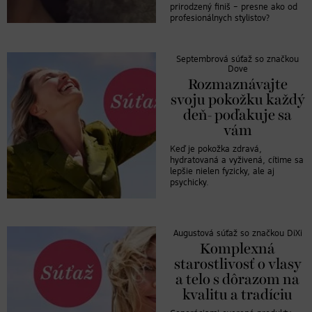
prirodzený finiš – presne ako od
profesionálnych stylistov?
Septembrová súťaž so značkou
Dove
Rozmaznávajte
svoju pokožku každý
deň- poďakuje sa
vám
Keď je pokožka zdravá,
hydratovaná a vyživená, cítime sa
lepšie nielen fyzicky, ale aj
psychicky.
Augustová súťaž so značkou DiXi
Komplexná
starostlivosť o vlasy
a telo s dôrazom na
kvalitu a tradíciu