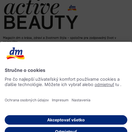
Magazín dm o kráse, zdraví a životnom štýle – spoločne pre zodpovedný život v
rovnováhe
dm e-shop
Kontakt
ACTIVE BEAUTY magazín
Impressum
Ochrana osobných údajov
Informácia o prístupnosti
AI-smernica
© 2026 dm drogerie markt, spol. s r.o.