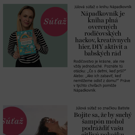
Júlová súťaž o knihu Nápadkovník
Nápadkovník je
kniha plná
overených
rodičovských
hackov, kreatívnych
hier, DIY aktivít a
babských rád
Rodičovstvo je krásne, ale nie
vždy jednoduché. Poznáte tú
otázku: „Čo s deťmi, keď prší?“
Alebo: „Ako ich zabaviť, keď
nemôžeme odísť z domu?“ Práve
v týchto chvíľach pomôže
Nápadkovník.
Júlová súťaž so značkou Batiste
Bojíte sa, že by suchý
šampón mohol
podráždiť vašu
citlivú pokožku