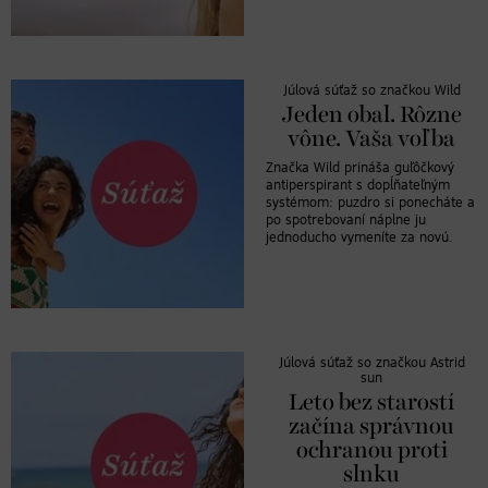
Júlová súťaž so značkou Wild
Jeden obal. Rôzne
vône. Vaša voľba
Značka Wild prináša guľôčkový
antiperspirant s dopĺňateľným
systémom: puzdro si ponecháte a
po spotrebovaní náplne ju
jednoducho vymeníte za novú.
Júlová súťaž so značkou Astrid
sun
Leto bez starostí
začína správnou
ochranou proti
slnku