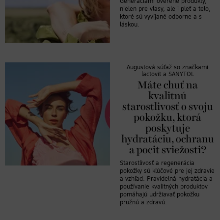
Generáciami overené produkty,
nielen pre vlasy, ale i pleť a telo,
ktoré sú vyvíjané odborne a s
láskou.
Augustová súťaž so značkami
lactovit a SANYTOL
Máte chuť na
kvalitnú
starostlivosť o svoju
pokožku, ktorá
poskytuje
hydratáciu, ochranu
a pocit sviežosti?
Starostlivosť a regenerácia
pokožky sú kľúčové pre jej zdravie
a vzhľad. Pravidelná hydratácia a
používanie kvalitných produktov
pomáhajú udržiavať pokožku
pružnú a zdravú.