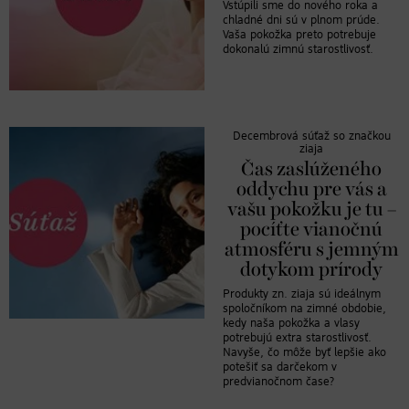
Vstúpili sme do nového roka a
chladné dni sú v plnom prúde.
Vaša pokožka preto potrebuje
dokonalú zimnú starostlivosť.
Decembrová súťaž so značkou
ziaja
Čas zaslúženého
oddychu pre vás a
vašu pokožku je tu –
pocíťte vianočnú
atmosféru s jemným
dotykom prírody
Produkty zn. ziaja sú ideálnym
spoločníkom na zimné obdobie,
kedy naša pokožka a vlasy
potrebujú extra starostlivosť.
Navyše, čo môže byť lepšie ako
potešiť sa darčekom v
predvianočnom čase?