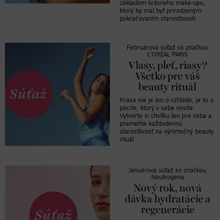
základom krásneho make-upu,
ktorý by mal byť prirodzeným
pokračovaním starostlivosti.
Februárová súťaž so značkou
L'ORÉAL PARiS
Vlasy, pleť, riasy?
Všetko pre váš
beauty rituál
Krása nie je len o vzhľade, je to o
pocite, ktorý v sebe nosíte.
Vytvorte si chvíľku len pre seba a
premeňte každodennú
starostlivosť na výnimočný beauty
rituál.
Januárová súťaž so značkou
Neutrogena
Nový rok, nová
dávka hydratácie a
regenerácie