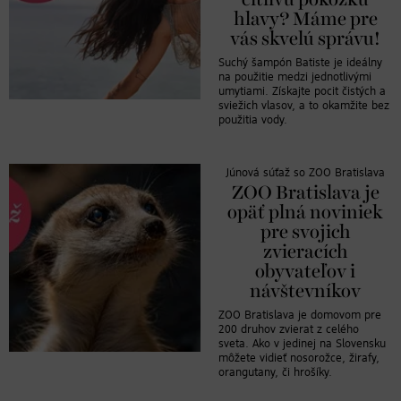
hlavy? Máme pre
vás skvelú správu!
Suchý šampón Batiste je ideálny
na použitie medzi jednotlivými
umytiami. Získajte pocit čistých a
sviežich vlasov, a to okamžite bez
použitia vody.
Júnová súťaž so ZOO Bratislava
ZOO Bratislava je
opäť plná noviniek
pre svojich
zvieracích
obyvateľov i
návštevníkov
ZOO Bratislava je domovom pre
200 druhov zvierat z celého
sveta. Ako v jedinej na Slovensku
môžete vidieť nosorožce, žirafy,
orangutany, či hrošíky.