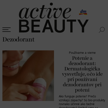
Dezodorant
Používame a vieme
Potenie a
dezodorant:
Dermatologička
vysvetľuje, o čo ide
pri používaní
dezodorantov pri
potení
Ako funguje potenie? Prečo
vznikajú zápachy? Sú bio-produkty
rovnako účinné ako bežné