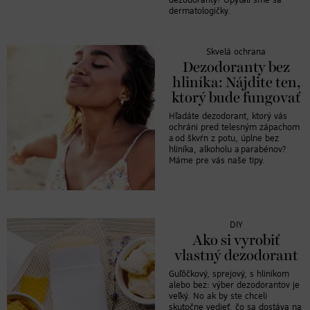
dezodoranty? Opýtali sme sa
dermatologičky.
Skvelá ochrana
Dezodoranty bez
hliníka: Nájdite ten,
ktorý bude fungovať
Hľadáte dezodorant, ktorý vás
ochráni pred telesným zápachom
a od škvŕn z potu, úplne bez
hliníka, alkoholu a parabénov?
Máme pre vás naše tipy.
DIY
Ako si vyrobiť
vlastný dezodorant
Guľôčkový, sprejový, s hliníkom
alebo bez: výber dezodorantov je
veľký. No ak by ste chceli
skutočne vedieť, čo sa dostáva na