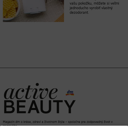
vašu pokožku, môžete si veľmi
jednoducho vyrobiť vlastný
dezodorant.
Magazín dm o kráse, zdraví a životnom štýle – spoločne pre zodpovedný život v
rovnováhe