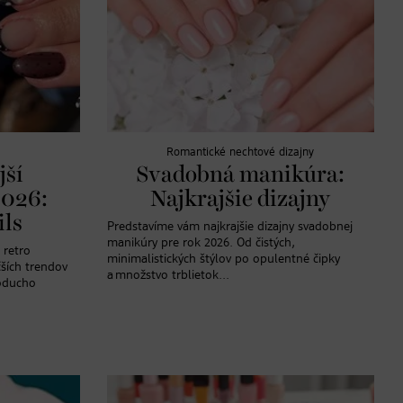
Romantické nechtové dizajny
jší
Svadobná manikúra:
2026:
Najkrajšie dizajny
ils
Predstavíme vám najkrajšie dizajny svadobnej
manikúry pre rok 2026. Od čistých,
 retro
minimalistických štýlov po opulentné čipky
ších trendov
a množstvo trblietok...
noducho