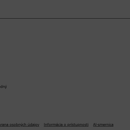
edný
rana osobných údajov
Informácia o prístupnosti
AI-smernica