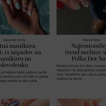
Najnovšie trendy
Beauty News
tná manikúra
Najroztomile
: 11 nápadov na
trend nechtov 
manikúru na
Polka Dot Na
dovolenku
Manikúra Polka Dot Nails s hravým
nádychom sa stala jedným z najväč
 pri bazéne alebo plážová nymfa -
roka. Vysvetlíme vám, ako ju jed
ej manikúry pre rok 2026 si vyberie
zvládnuť aj doma.
izajny a farby sa nám páčia.