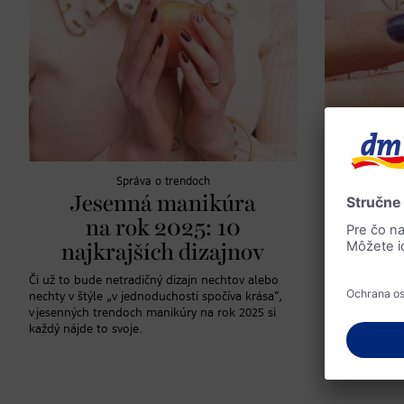
Správa o trendoch
Jesenná manikúra
Takt
na rok 2025: 10
ne
najkrajších dizajnov
naj
k
Či už to bude netradičný dizajn nechtov alebo
nechty v štýle „v jednoduchosti spočíva krása“,
Takto vydrží l
v jesenných trendoch manikúry na rok 2025 si
tipom budú na
každý nájde to svoje.
zdravé a pesto