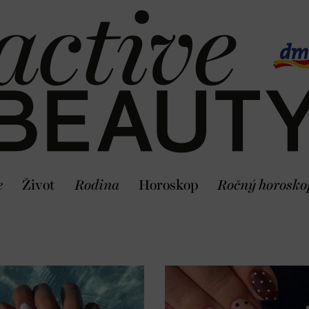
e
Život
Rodina
Horoskop
Ročný horosko