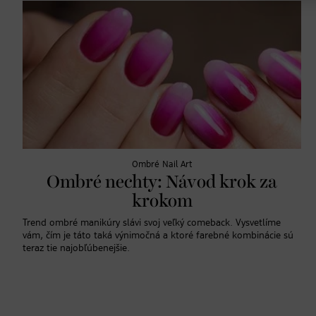
Ombré Nail Art
Ombré nechty: Návod krok za
krokom
Trend ombré manikúry slávi svoj veľký comeback. Vysvetlíme
vám, čím je táto taká výnimočná a ktoré farebné kombinácie sú
teraz tie najobľúbenejšie.