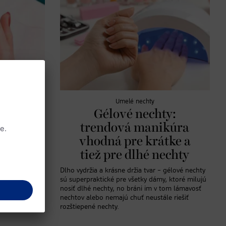
Umelé nechty
ové
Gélové nechty:
dá sa
trendová manikúra
ducho
vhodná pre krátke a
tiež pre dlhé nechty
urobiť si
Dlho vydržia a krásne držia tvar – gélové nechty
cky na úpravu
sú superpraktické pre všetky dámy, ktoré milujú
az dostupné aj
nosiť dlhé nechty, no bráni im v tom lámavosť
nechtov alebo nemajú chuť neustále riešiť
rozštiepené nechty.