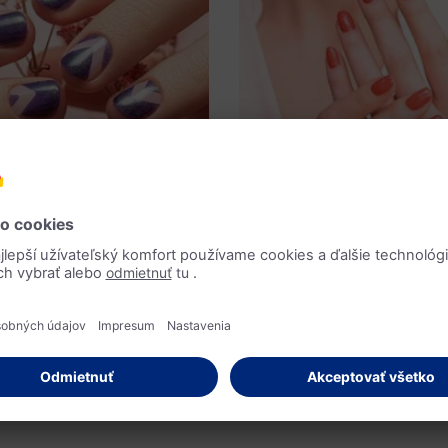
Pre optimálnu fixáciu
DIY-Manikúra
o vydrží lak na
Urobte si gél
chtoch dlhšie:
nechty sami – 
lepšie tipy pre
to urobiť jedno
rásne nechty
aj doma
ak na nechtoch dlhšie: vďaka týmto
Ukážeme vám, aké jednoduché je, 
lakované nechty krásne a zároveň
gélové nechty svojpomocne. Pomô
vané.
nechtov, ktorá vydrží dlho, sú ter
na domáce použitie.