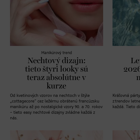
Manikúrový trend
Nechtový dizajn:
Le
tieto štyri looky sú
2026
teraz absolútne v
kurze
Od kvetinových vzorov na nechtoch v štýle
Kráľovná párty
„cottagecore“ cez ležérnu obrátenú francúzsku
z trendov letn
manikúru až po nostalgické vzory 90. a 70. rokov
každá. Tieto d
– tieto easy nechtové dizajny zvládne každá z
nás.