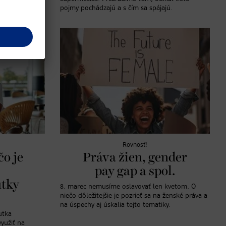
pojmy pochádzajú a s čím sa spájajú.
Rovnosť!
čo je
Práva žien, gender
pay gap a spol.
utky
8. marec nemusíme oslavovať len kvetom. O
niečo dôležitejšie je pozrieť sa na ženské práva a
na úspechy aj úskalia tejto tematiky.
utka
využiť na