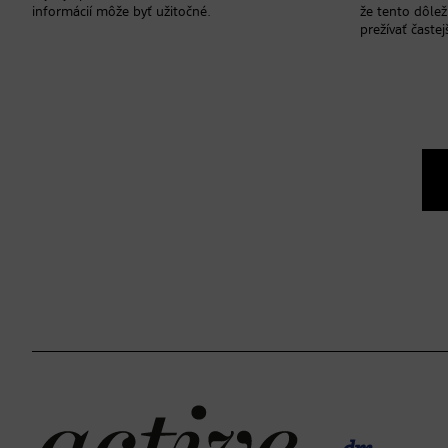
informácií môže byť užitočné.
že tento dôlež
prežívať častej