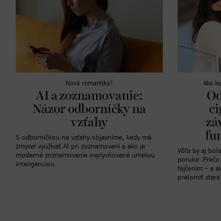
Nová romantika?
Ako ko
AI a zoznamovanie:
Od
Názor odborníčky na
ci
vzťahy
zá
fu
S odborníčkou na vzťahy objasníme, kedy má
zmysel využívať AI pri zoznamovaní a ako je
Vôľa by aj bola
moderné zoznamovanie ovplyvňované umelou
poruke: Prečo 
inteligenciou.
fajčením – a 
prelomiť staré