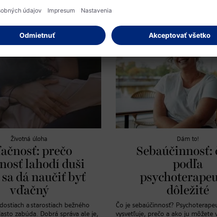
Životná úloha
Dám to!
ačnosť: prečo
Sebaúčinnosť: 
nosť lahodí duši
podľa
 sa dá naučiť byť
psychoterape
vďačný
dôležité
adostiach a starostiach bežného
Čo je sebaúčinnosť? Psychoterape
asto zabúda. Dobrá správa ale je,
vysvetľuje, prečo a ako ju môžete 