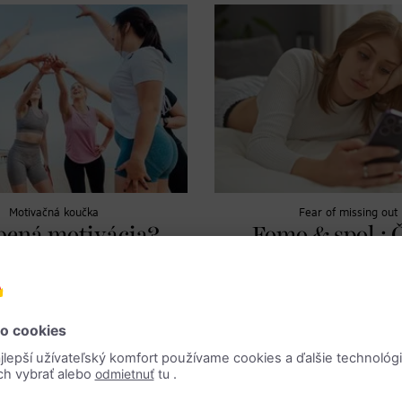
Motivačná koučka
Fear of missing out
bená motivácia?
Fomo & spol.: 
ko si udržať
skrýva za FO
tiváciu na tej
radí
rávnej úrovni
psychoterape
ka vysvetľuje, čo je motivácia
Psychoterapeutka vysvetľuje, čo j
udržať motiváciu a držať sa svojich
súvisí so sociálnymi médiami a ako
jemu podobnými fenoménmi čo 
najlepšie vyrovnať.