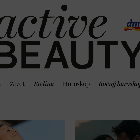
e
Život
Rodina
Horoskop
Ročný horosko