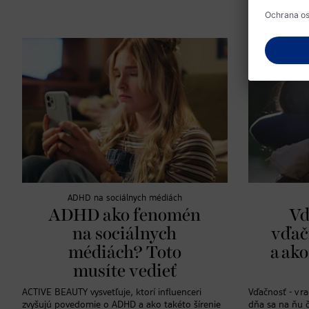
ADHD na sociálnych médiách
ADHD ako fenomén
Vď
na sociálnych
vďač
médiách? Toto
a ako
musíte vedieť
ACTIVE BEAUTY vysvetľuje, ktorí influenceri
Vďačnosť - v r
zvyšujú povedomie o ADHD a ako takéto šírenie
dňa sa na ňu č