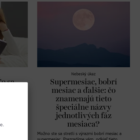
Nebeský úkaz
Čo sa
Supermesiac, bobrí
MO,
mesiac a ďalšie: čo
znamenajú tieto
utka
špeciálne názvy
jednotlivých fáz
e to FOMO, ako
 sa s týmto a
mesiaca?
možno
Možno ste sa stretli s výrazmi bobrí mesiac a
supermesiac. Prezradíme vám, odkiaľ tieto