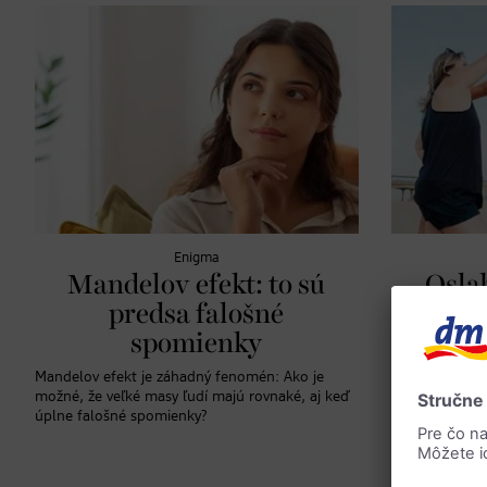
Enigma
Mandelov efekt: to sú
Osla
predsa falošné
A
spomienky
mo
sp
Mandelov efekt je záhadný fenomén: Ako je
možné, že veľké masy ľudí majú rovnaké, aj keď
Psychoterapeut
úplne falošné spomienky?
a radí, ako si 
cieľov.