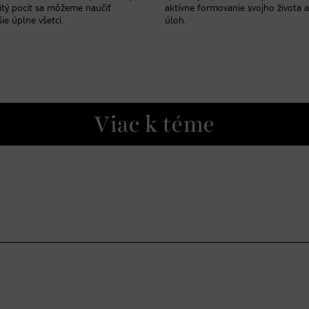
itý pocit sa môžeme naučiť
aktívne formovanie svojho života a
šie úplne všetci.
úloh.
Viac k téme