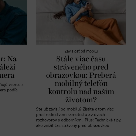
Závislosť od mobilu
r: Na
Stále viac času
áleží
stráveného pred
tnera
obrazovkou: Preberá
mobilný telefón
ňujú vzorce z
nera podľa
kontrolu nad naším
životom?
Ste už závislí od mobilu? Zistite o tom viac
prostredníctvom samotestu a z dvoch
rozhovorov s odborníkmi. Plus: Technické tipy,
ako znížiť čas strávený pred obrazovkou.