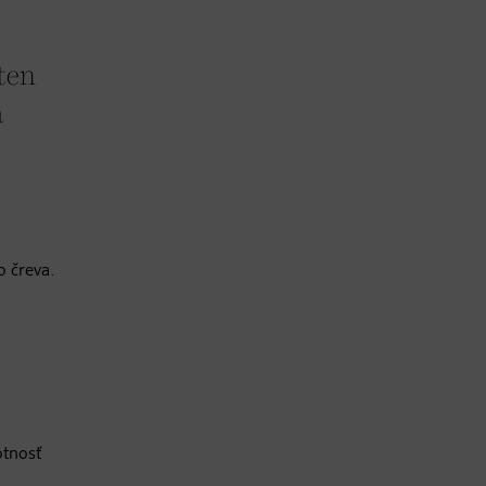
 ten
á
o čreva.
otnosť