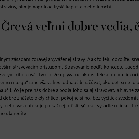
raviny, ako je napríklad kyslá kapusta alebo kimchi.
 Črevá veľmi dobre vedia, 
dným zásadám zdravej a vyváženej stravy. A ak to telu dovolíte, sna
ajnovším stravovacím prístupom. Stravovanie podľa konceptu „good
Evelyn Triboleová. Tvrdia, že oplývame akousi telesnou inteligenc
mu mozgu“ sme však akosi odnaučili načúvať, ako deti sme to a
čiť, čo je pre nás dobré a podľa toho sa aj stravovať, a hlavne 
ad dobre znášate biely chlieb, pokojne si ho, bez výčitiek svedomia
y alebo vás nafukuje po každej müsli tyčinke, vysaďte mlieko. Tak
ne ulahodíte.