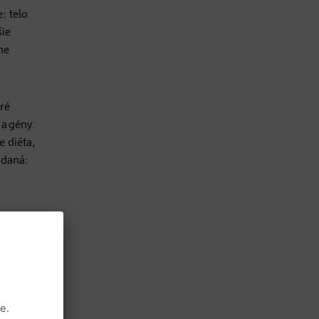
: telo
šie
ne
oré
 a gény.
e diéta,
 daná: