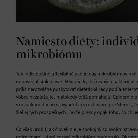
Namiesto diéty: indivi
mikrobiómu
Tak individuálne a flexibilné ako je náš mikrobióm by mal
odpovedať stále nevie. 60% všetkých črevných baktérií je
príliš nerozvážne poskytovať dietetické rady podľa entero
vôbec nezaťažujte, málokedy totiž pomáhajú. Epidemiológ 
v rovnakom duchu sa vyjadril aj v rozhovore pre Stern: „
žiaľ aj tých prospešných. Takže presný opak toho, čo chc
Čo však urobiť, ak človek nie je spokojný so svojím strav
potravinami, ktoré zdravý mikrobióm podporujú. Okrem vl