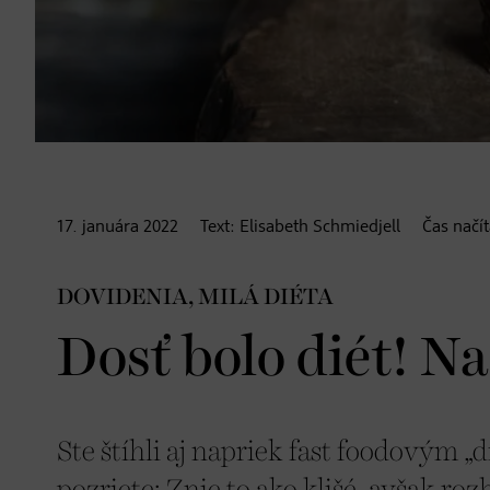
17. januára
2022
Text:
Elisabeth Schmiedjell
Čas načí
DOVIDENIA, MILÁ DIÉTA
Dosť bolo diét! 
Ste štíhli aj napriek fast foodovým „d