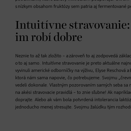
s nízkym obsahom fruktózy sem patria aj fermentované pot
Intuitívne stravovanie:
im robí dobre
Neznie to až tak zložito – a zároveň to aj zodpovedá zákla
o to aj samo. Intuitívne stravovanie je preto aktuálne n
vyvinuli americké odborníčky na výživu, Elyse Reschová a 
ktorá nám sama napovie, čo potrebujeme. Svojmu „črevné
vedeli dokonale. Vlastným pozorovaním samých seba sa nau
na akési stravovacie pravidlá – to znie sľubne! Ak napríkl
doprajte. Alebo ak vám bola potvrdená intolerancia laktóz
jednoducho menej stresujte. Svojmu žalúdku tým rozhod