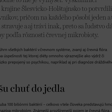
ozhodne to nie je výmysel. Výskumníci
krajine Šlesvicko-Holštajnsko to potvrdili
avníkov, pričom na každého pôsobí jeden a
stravuje a aj trávi inak, preto sa ľudstvo d
py podľa rôznosti črevnej mikrobioty.
hrn všetkých baktérií v črevnom systéme, zvaný aj črevná flóra.
a úspešnosti tej ktorej diéty omnoho výraznejšie ako výdrž či
 úzko prepojený so psychikou, napríklad aj pri diagnóze dráždivéh
šu chuť do jedla
ba 100 biliónmi baktérií – celkovo v tele človeka predstavujú hm
nazýva mikrobióm. Známejší a rozšírenejší pojem je črevná flóra,