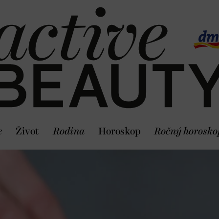
e
Život
Rodina
Horoskop
Ročný horosko