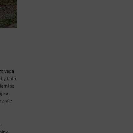
ám veda
 by bolo
niami sa
oje a
v, ale
e
niny