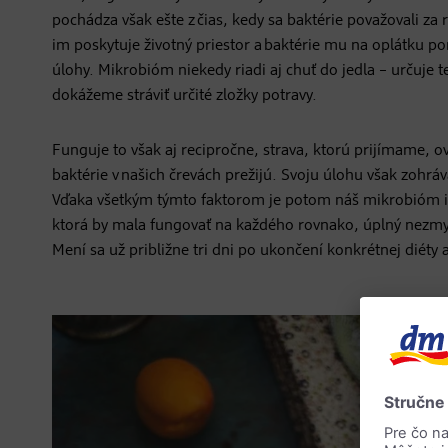
pochádza však ešte z čias, kedy sa baktérie považovali za 
im poskytuje životný priestor a baktérie mu na oplátku 
úlohy. Mikrobióm niekedy riadi aj chuť do jedla – určuje 
dokážeme stráviť určité zložky potravy.
Funguje to však aj recipročne, strava, ktorú prijímame, 
baktérie v našich črevách prežijú. Svoju úlohu však zohráva
Vďaka všetkým týmto faktorom je potom náš mikrobióm indi
ktorá by mala fungovať na každého rovnako, úplný nezmyse
Mení sa už približne tri dni po ukončení konkrétnej diéty 