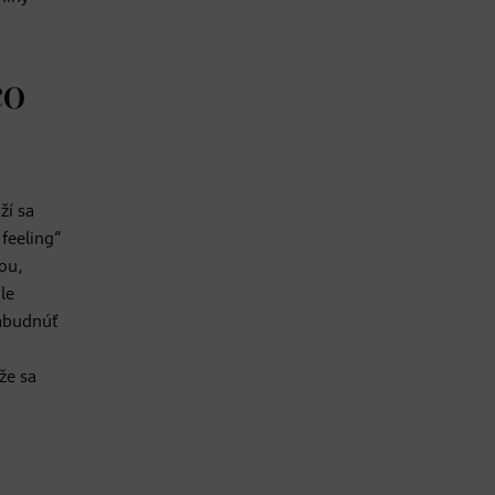
čo
ží sa
 feeling“
iou,
le
zabudnúť
že sa