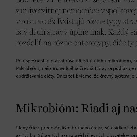
pozriete: Znie to ako klišé, avšak r
z univerzitnej nemocnice v spolkovej 
v roku 2018: Existujú rôzne typy str
istý druh stravy úplne inak. Každý sa 
rozdeliť na rôzne enterotypy, čiže ty
Pri úspešnosti diéty zohráva dôležitú úlohu mikrobióm, sú
Mikrobióm, naša individuálna črevná flóra, sa podpisuje n
dodržiavanie diéty. Dnes totiž vieme, že črevný systém je
Mikrobióm: Riadi aj na
Steny čriev, predovšetkým hrubého čreva, sú osídlené zhru
asi 1,5 kg. Súbor týchto drobných črevných obyvateľov sa 