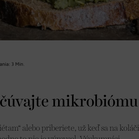
tania:
3
Min.
Načúvajte mikrobiómu
iétam“ alebo priberiete, už keď sa na koláč