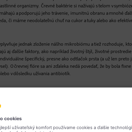
rastlinné organizmy. Črevné baktérie si nažívajú s telom v symbióze
pomáhajú a podporujú jeho trávenie, imunitnú obranu a mnohé ďal
teda, či máme neodolateľnú chuť na cukor a tuky alebo ako efektív
ovplyvňuje jednak zloženie nášho mikrobiómu a tiež rozhoduje, kt
jú aj ďalšie faktory, ako napríklad životný štýl, životné prostredie
viduálne špecifický, presne ako odtlačok prsta (a už len preto j
l). O črevnej flóre sa ani zďaleka nedá povedať, že by bola fixne
alebo v dôsledku užívania antibiotík.