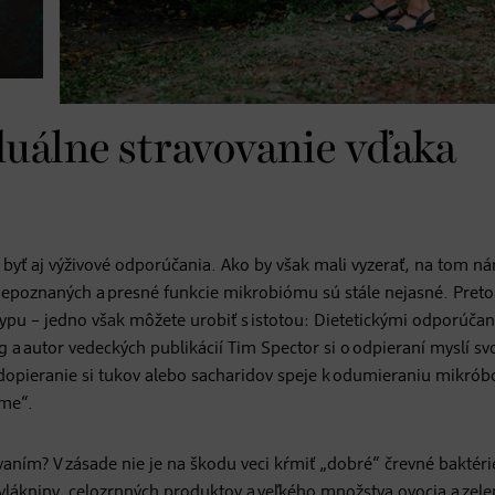
duálne stravovanie vďaka
i byť aj výživové odporúčania. Ako by však mali vyzerať, na tom n
 nepoznaných a presné funkcie mikrobiómu sú stále nejasné. Preto
typu – jedno však môžete urobiť s istotou: Dietetickými odporúča
a autor vedeckých publikácií Tim Spector si o odpieraní myslí sv
Odopieranie si tukov alebo sacharidov speje k odumieraniu mikróbo
eme“.
ovaním? V zásade nie je na škodu veci kŕmiť „dobré“ črevné baktéri
ákniny, celozrnných produktov a veľkého množstva ovocia a zele