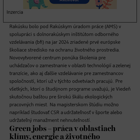
tých, ktorí v laboratórnych plášťoch pracujú na vývoji
ekologickejších výrobkov alebo tých, ktorí inštalujú
Inzercia
solárne panely na výškových budovách. V Dolnom
Rakúsku bolo pod Rakúskym úradom práce (AMS) v
spolupráci s dolnorakúskym inštitútom odborného
vzdelávania (bfi) na jar 2024 zriadené prvé európske
školiace stredisko na ochranu životného prostredia.
Novovytvorené centrum ponúka školenia pre
uchádzačov o zamestnanie v oblasti technológií a zelenej
tranzície, ako aj ďalšie vzdelávanie pre zamestnancov
spoločností, ktorí už v týchto odvetviach pracujú. Pre
všetkých, ktorí o študijnom programe uvažujú, je Viedeň
skutočnou baštou pre širokú škálu ekologických
pracovných miest. Na magisterskom štúdiu možno
napríklad študovať CSR a udržateľnosť v športe alebo
udržateľný manažment nehnuteľností.
Green jobs – práca v oblastiach
klímy, energie a životného