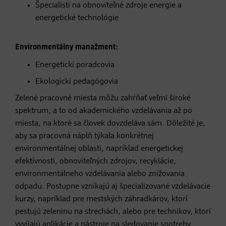
Špecialisti na obnoviteľné zdroje energie a
energetické technológie
Environmentálny manažment:
Energetickí poradcovia
Ekologickí pedagógovia
Zelené pracovné miesta môžu zahŕňať veľmi široké
spektrum, a to od akademického vzdelávania až po
miesta, na ktoré sa človek dovzdeláva sám. Dôležité je,
aby sa pracovná náplň týkala konkrétnej
environmentálnej oblasti, napríklad energetickej
efektívnosti, obnoviteľných zdrojov, recyklácie,
environmentálneho vzdelávania alebo znižovania
odpadu. Postupne vznikajú aj špecializované vzdelávacie
kurzy, napríklad pre mestských záhradkárov, ktorí
pestujú zeleninu na strechách, alebo pre technikov, ktorí
vyvíjajú aplikácie a nástroje na sledovanie spotreby