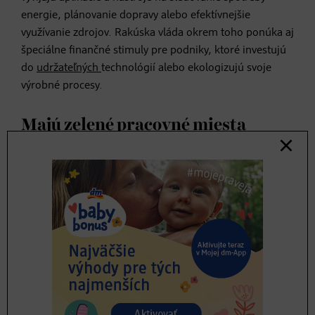
energie, plánovanie dopravy alebo efektívnejšie
využívanie zdrojov. Rakúska vláda okrem toho ponúka aj
špeciálne finančné stimuly pre podniky, ktoré investujú
do
udržateľných
technológií alebo ekologizujú svoje
výrobné procesy.
Majú zelené pracovné miesta
budúcnosť?
Podľa správy Global Green Skills Report 2023
spoločnosti LinkedIn, bolo v roku 2023 na celom svete
inzerovaných o 12 % viac ekologických pracovných miest
ako v predchádzajúcom roku. V roku 2008 bolo v
Rakúsku v zelenom hospodárstve zamestnaných
približne 174 206 ľudí. Tento počet sa do roku 2024 zvýšil
na 234 500 – číslo reprezentuje tých ľudí, ktorí sa neboja
vziať do ruky lopatu a s určitou víziou vysádzať stromy,