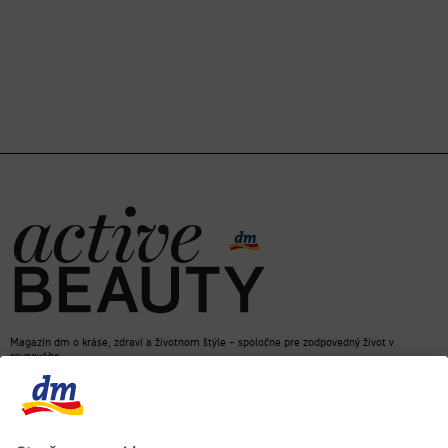
Magazín dm o kráse, zdraví a životnom štýle – spoločne pre zodpovedný život v
rovnováhe