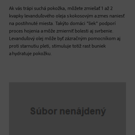
Ak vás trápi suchá pokožka, môžete zmiešať 1 až 2
kvapky levanduľového oleja s kokosovým a zmes naniesť
na postihnuté miesta. Takýto domáci "liek" podporí
proces hojenia a môže zmierniť bolesti aj svrbenie.
Levanduľový olej môže byť zázračným pomocníkom aj
proti starnutiu pleti, stimuluje totiž rast buniek
a hydratuje pokožku.