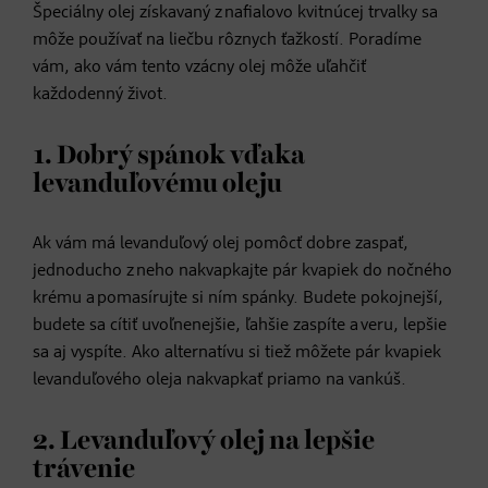
Špeciálny olej získavaný z nafialovo kvitnúcej trvalky sa
môže používať na liečbu rôznych ťažkostí. Poradíme
vám, ako vám tento vzácny olej môže uľahčiť
každodenný život.
1. Dobrý spánok vďaka
levanduľovému oleju
Ak vám má levanduľový olej pomôcť dobre zaspať,
jednoducho z neho nakvapkajte pár kvapiek do nočného
krému a pomasírujte si ním spánky. Budete pokojnejší,
budete sa cítiť uvoľnenejšie, ľahšie zaspíte a veru, lepšie
sa aj vyspíte. Ako alternatívu si tiež môžete pár kvapiek
levanduľového oleja nakvapkať priamo na vankúš.
2. Levanduľový olej na lepšie
trávenie