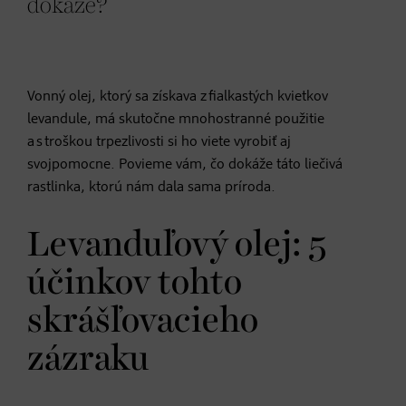
dokáže?
Vonný olej, ktorý sa získava z fialkastých kvietkov
levandule, má skutočne mnohostranné použitie
a s troškou trpezlivosti si ho viete vyrobiť aj
svojpomocne. Povieme vám, čo dokáže táto liečivá
rastlinka, ktorú nám dala sama príroda.
Levanduľový olej: 5
účinkov tohto
skrášľovacieho
zázraku