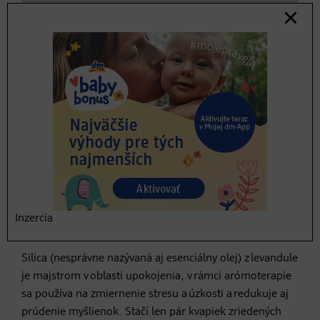
4. Stres a úzkosť? Dovíííí!
Inzercia
Silica (nesprávne nazývaná aj esenciálny olej) z levandule
je majstrom v oblasti upokojenia, v rámci arómoterapie
sa používa na zmiernenie stresu a úzkosti a redukuje aj
prúdenie myšlienok. Stačí len pár kvapiek zriedených