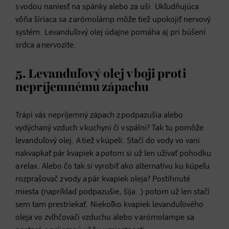
s vodou naniesť na spánky alebo za uši. Ukľudňujúca
vôňa šíriaca sa z arómolámp môže tiež upokojiť nervový
systém. Levanduľový olej údajne pomáha aj pri búšení
srdca a nervozite.
5. Levanduľový olej v boji proti
nepríjemnému zápachu
Trápi vás nepríjemný zápach z podpazušia alebo
vydýchaný vzduch v kuchyni či v spálni? Tak tu pomôže
levanduľový olej. A tiež v kúpeli. Stačí do vody vo vani
nakvapkať pár kvapiek a potom si už len užívať pohodku
a relax. Alebo čo tak si vyrobiť ako alternatívu ku kúpeľu
rozprašovač z vody a pár kvapiek oleja? Postihnuté
miesta (napríklad podpazušie, šija..) potom už len stačí
sem tam prestriekať. Niekoľko kvapiek levanduľového
oleja vo zvlhčovači vzduchu alebo v arómolampe sa