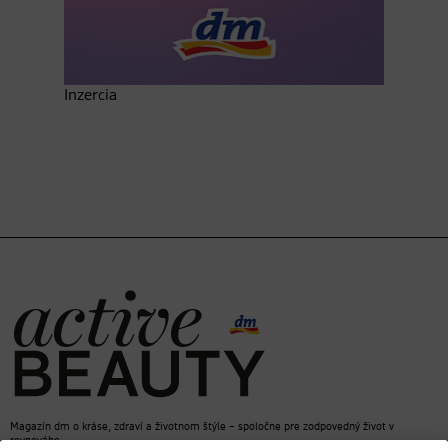
Inzercia
Magazín dm o kráse, zdraví a životnom štýle – spoločne pre zodpovedný život v
rovnováhe