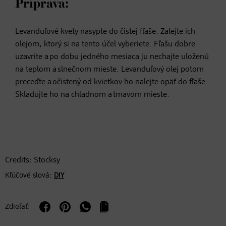
Príprava:
Levanduľové kvety nasypte do čistej fľaše. Zalejte ich
olejom, ktorý si na tento účel vyberiete. Fľašu dobre
uzavrite a po dobu jedného mesiaca ju nechajte uloženú
na teplom a slnečnom mieste. Levanduľový olej potom
preceďte a očistený od kvietkov ho nalejte opäť do fľaše.
Skladujte ho na chladnom a tmavom mieste.
Credits: Stocksy
Kľúčové slová:
DIY
Zdieľať: