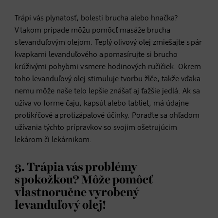
Trápi vás plynatosť, bolesti brucha alebo hnačka?
V takom prípade môžu pomôcť masáže brucha
s levanduľovým olejom. Teplý olivový olej zmiešajte s pár
kvapkami levanduľového a pomasírujte si brucho
krúživými pohybmi v smere hodinových ručičiek. Okrem
toho levanduľový olej stimuluje tvorbu žlče, takže vďaka
nemu môže naše telo lepšie znášať aj ťažšie jedlá. Ak sa
užíva vo forme čaju, kapsúl alebo tabliet, má údajne
protikŕčové a protizápalové účinky. Poraďte sa ohľadom
užívania týchto prípravkov so svojim ošetrujúcim
lekárom či lekárnikom.
3. Trápia vás problémy
s pokožkou? Môže pomôcť
vlastnoručne vyrobený
levanduľový olej!