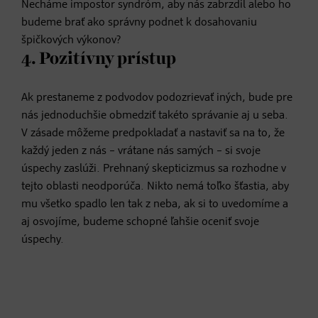
Necháme impostor syndróm, aby nás zabrzdil alebo ho
budeme brať ako správny podnet k dosahovaniu
špičkových výkonov?
4. Pozitívny prístup
Ak prestaneme z podvodov podozrievať iných, bude pre
nás jednoduchšie obmedziť takéto správanie aj u seba.
V zásade môžeme predpokladať a nastaviť sa na to, že
každý jeden z nás – vrátane nás samých – si svoje
úspechy zaslúži. Prehnaný skepticizmus sa rozhodne v
tejto oblasti neodporúča. Nikto nemá toľko šťastia, aby
mu všetko spadlo len tak z neba, ak si to uvedomíme a
aj osvojíme, budeme schopné ľahšie oceniť svoje
úspechy.