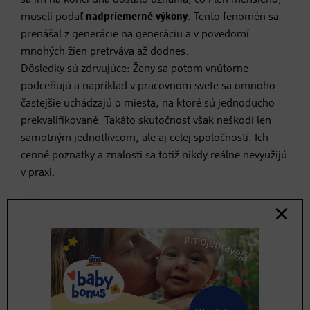
museli podať
nadpriemerné výkony
. Tento fenomén sa
prenášal z generácie na generáciu a v povedomí
mnohých žien pretrváva až dodnes.
Dôsledky sú zdrvujúce: Ženy sa potom vnútorne
podceňujú a napríklad v pracovnom svete sa omnoho
častejšie uchádzajú o miesta, na ktoré sú jednoducho
prekvalifikované. Takáto skutočnosť však neškodí len
samotným jednotlivcom, ale aj celej spoločnosti. Ich
cenné poznatky a znalosti sa totiž nikdy reálne nevyužijú
v praxi.
Čo robiť, ak človeka
postihne impostor
syndróm?