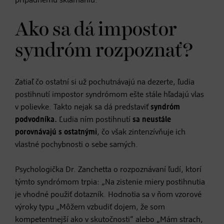
prípadnému sklamaniu.
Ako sa dá impostor
syndróm rozpoznať?
Zatiaľ čo ostatní si už pochutnávajú na dezerte, ľudia
postihnutí impostor syndrómom ešte stále hľadajú vlas
v polievke. Takto nejak sa dá predstaviť
syndróm
podvodníka.
Ľudia ním postihnutí
sa neustále
porovnávajú s ostatnými
, čo však zintenzívňuje ich
vlastné pochybnosti o sebe samých.
Psychologička Dr. Zanchetta o rozpoznávaní ľudí, ktorí
týmto syndrómom trpia: „Na zistenie miery postihnutia
je vhodné použiť dotazník. Hodnotia sa v ňom vzorové
výroky typu „Môžem vzbudiť dojem, že som
kompetentnejší ako v skutočnosti“ alebo „Mám strach,