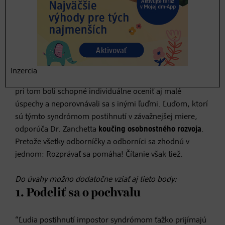
Ako to už často býva, všetko sa začína
sebauvedomením
:
„Uvedomením si, že človek trpí impostor syndrómom je
v podstate prvý krok k uzdraveniu. Ďalej sú prospešné
všetky činnosti, ktoré napomáhajú k zvýšeniu
sebavedomia a spomínaným úspechom. Tip: Každý deň
si značte a zapisujte, čo ste vďaka svojim schopnostiam
Inzercia
dosiahli za určité časové obdobie“. Dôležité je, aby ste
pri tom boli schopné individuálne oceniť aj malé
úspechy a neporovnávali sa s inými ľuďmi. Ľuďom, ktorí
sú týmto syndrómom postihnutí v závažnejšej miere,
odporúča Dr. Zanchetta
koučing osobnostného rozvoja
.
Pretože všetky odborníčky a odborníci sa zhodnú v
jednom: Rozprávať sa pomáha! Čítanie však tiež.
Do úvahy možno dodatočne vziať aj tieto body:
1. Podeliť sa o pochvalu
“Ľudia postihnutí impostor syndrómom ťažko prijímajú