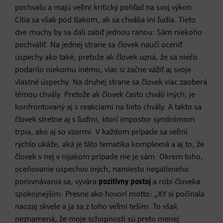
pochvalu a majú veľmi kritický pohľad na svoj výkon.
Cítia sa však pod tlakom, ak sa chvália iní ľudia. Tieto
dve muchy by sa dali zabiť jednou ranou: Sám niekoho
pochváliť. Na jednej strane sa človek naučí oceniť
úspechy ako také, pretože ak človek uzná, že sa niečo
podarilo niekomu inému, viac si začne vážiť aj svoje
vlastné úspechy. Na druhej strane sa človek viac zaoberá
témou chvály. Pretože ak človek často chváli iných, je
konfrontovaný aj s reakciami na tieto chvály. A takto sa
človek stretne aj s ľuďmi, ktorí impostor syndrómom
trpia, ako aj so vzormi. V každom prípade sa veľmi
rýchlo ukáže, aká je táto tematika komplexná a aj to, že
človek v nej v nijakom prípade nie je sám. Okrem toho,
oceňovanie úspechov iných, namiesto negatívneho
porovnávania sa, vyvára
pozitívny postoj
a robí človeka
spokojnejším. Presne ako hovorí motto: „XY si počínala
naozaj skvele a ja sa z toho veľmi teším. To však
neznamená, že moje schopnosti sú preto menej