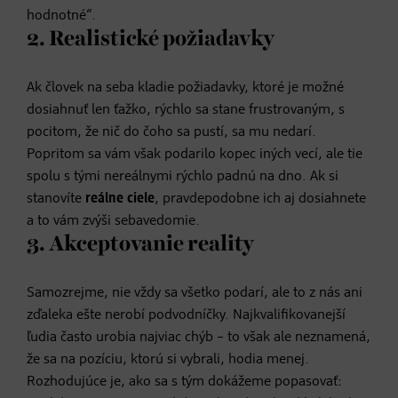
hodnotné“.
2. Realistické požiadavky
Ak človek na seba kladie požiadavky, ktoré je možné
dosiahnuť len ťažko, rýchlo sa stane frustrovaným, s
pocitom, že nič do čoho sa pustí, sa mu nedarí.
Popritom sa vám však podarilo kopec iných vecí, ale tie
spolu s tými nereálnymi rýchlo padnú na dno. Ak si
stanovíte
reálne ciele
, pravdepodobne ich aj dosiahnete
a to vám zvýši sebavedomie.
3. Akceptovanie reality
Samozrejme, nie vždy sa všetko podarí, ale to z nás ani
zďaleka ešte nerobí podvodníčky. Najkvalifikovanejší
ľudia často urobia najviac chýb – to však ale neznamená,
že sa na pozíciu, ktorú si vybrali, hodia menej.
Rozhodujúce je, ako sa s tým dokážeme popasovať: