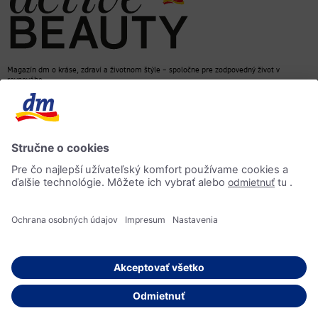
Magazín dm o kráse, zdraví a životnom štýle – spoločne pre zodpovedný život v
rovnováhe
dm e-shop
Kontakt
ACTIVE BEAUTY magazín
Impressum
Ochrana osobných údajov
Informácia o prístupnosti
AI-smernica
© 2026 dm drogerie markt, spol. s r.o.