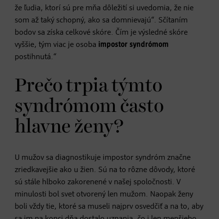
že ľudia, ktorí sú pre mňa dôležití si uvedomia, že nie
som až taký schopný, ako sa domnievajú“. Sčítaním
bodov sa získa celkové skóre. Čím je výsledné skóre
vyššie, tým viac je osoba
impostor syndrómom
postihnutá.“
Prečo trpia týmto
syndrómom často
hlavne ženy?
U mužov sa diagnostikuje impostor syndróm značne
zriedkavejšie ako u žien. Sú na to rôzne dôvody, ktoré
sú stále hlboko zakorenené v našej spoločnosti. V
minulosti bol svet otvorený len mužom. Naopak ženy
boli vždy tie, ktoré sa museli najprv osvedčiť a na to, aby
sa im na konci dňa dostalo uznania, čo i len menšieho,