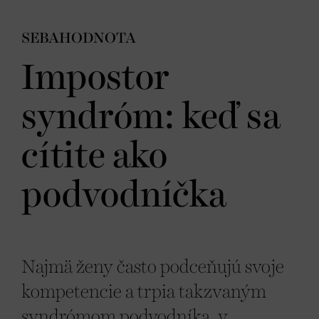
SEBAHODNOTA
Impostor
syndróm: keď sa
cítite ako
podvodníčka
Najmä ženy často podceňujú svoje
kompetencie a trpia takzvaným
syndrómom podvodníka, v