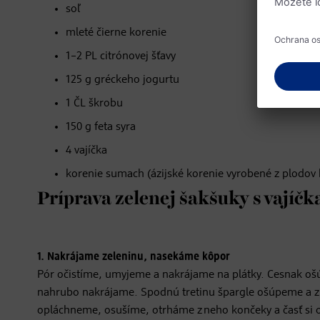
soľ
mleté čierne korenie
1–2 PL citrónovej šťavy
125 g gréckeho jogurtu
1 ČL škrobu
150 g feta syra
4 vajíčka
korenie sumach (ázijské korenie vyrobené z plodov 
Príprava zelenej šakšuky s vajíč
1. Nakrájame zeleninu, nasekáme kôpor
Pór očistíme, umyjeme a nakrájame na plátky. Cesnak 
nahrubo nakrájame. Spodnú tretinu špargle ošúpeme a z
opláchneme, osušíme, otrháme z neho končeky a časť s