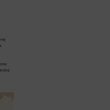
nej
a.
žeme
erstvý