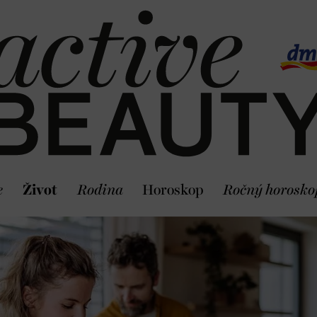
e
Život
Rodina
Horoskop
Ročný horosko