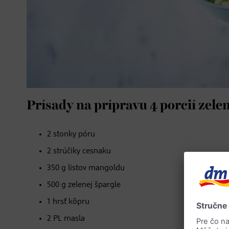
Prísady na prípravu 4 porcií zele
2 stonky póru
​2 strúčiky cesnaku
350 g listov mangoldu
500 g zelenej špargle
1 hrsť kôpru
2 PL masla