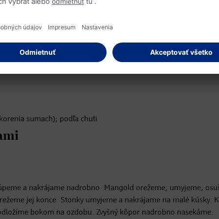
korenia sumach); podľa chuti
kami
ošúpeme a nakrájame nadrobno. Mangold orežeme, umyjeme, osu
režeme jej konce. Stonky umyjeme a nakrájame na malé kúsky. 
i odložíme bokom na ozdobu. Zvyšný kôpor nadrobno nasekáme.