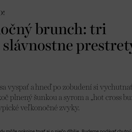
O!
očný brunch: tri
 slávnostne prestret
sa vyspať a hneď po zobudení si vychutna
oč plnený šunkou a syrom a „hot cross bu
typické veľkonočné zvyky.
kedy môže pokojne trvať aj o niečo dlhšie. Budeme podávať chutnú