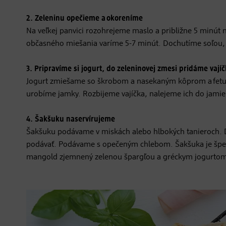
2. Zeleninu opečieme a okoreníme
Na veľkej panvici rozohrejeme maslo a približne 5 minút
občasného miešania varíme 5-7 minút. Dochutíme soľou, 
3. Pripravíme si jogurt, do zeleninovej zmesi pridáme vají
Jogurt zmiešame so škrobom a nasekaným kôprom a fetu 
urobíme jamky. Rozbijeme vajíčka, nalejeme ich do jamie
4. Šakšuku naservírujeme
Šakšuku podávame v miskách alebo hlbokých tanieroc
podávať. Podávame s opečeným chlebom. Šakšuka je špeciali
mangold zjemnený zelenou špargľou a gréckym jogurto