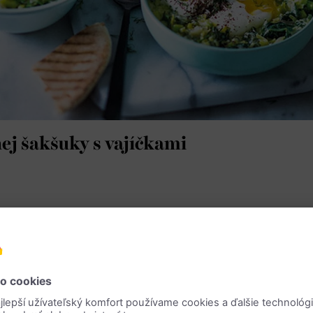
nej šakšuky s vajíčkami