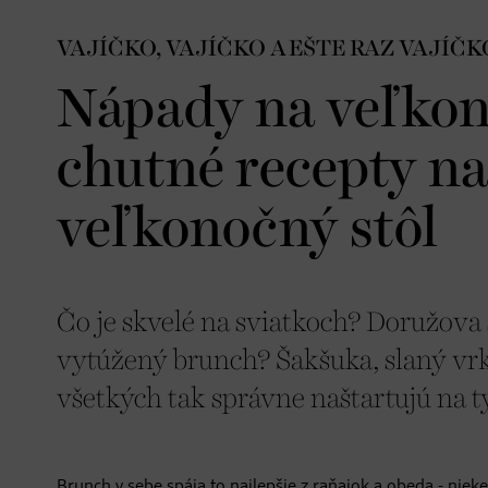
VAJÍČKO, VAJÍČKO A EŠTE RAZ VAJÍČK
Nápady na veľkon
chutné recepty na
veľkonočný stôl
Čo je skvelé na sviatkoch? Doružova 
vytúžený brunch? Šakšuka, slaný vrk
všetkých tak správne naštartujú na 
Brunch v sebe spája to najlepšie z raňajok a obeda - nie