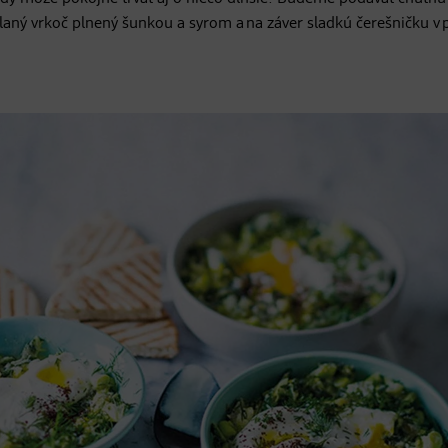
ný vrkoč plnený šunkou a syrom a na záver sladkú čerešničku v