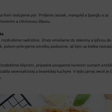
 na ňom restujeme pór. Pridáme cesnak, mangold a špargľu a za
korením a citrónovou šťavou.
čka
rozdrobíme nadrobno. Zmes vmiešame do zeleniny a lyžicou do 
k, potom prikryjeme a trošku podusíme, až kým sa bielka nezrazi
h. Dozdobíme kôprom, prípadne posypeme korením sumach a mô
ta severoafrickej a levantskej kuchyne. V tejto jarnej verzii je č
m.