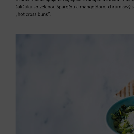
šakšuku so zelenou špargľou a mangoldom, chrumkavý sla
„hot cross buns“.