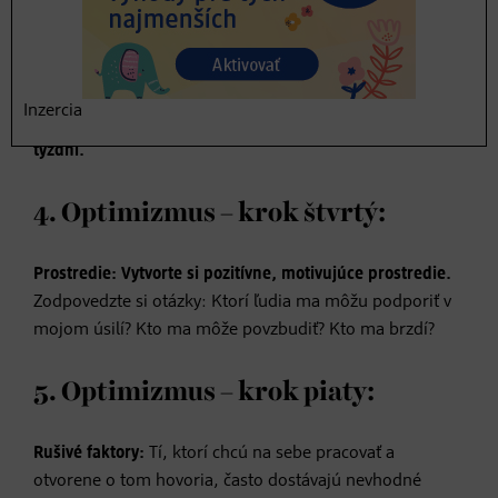
Stratégia:
Čo môžem urobiť pre dosiahnutie svojho
cieľa? Aké kroky musím podniknúť? Plánujte čo
najkonkrétnejšie: ak chcete viac cvičiť, pretože ste si
počas analýzy svojej súčasnej situácie uvedomili, že by
Inzercia
to pre vás bolo dobré,
vyhraďte si na to dva pevné dni v
týždni.
4. Optimizmus – krok štvrtý:
Prostredie: Vytvorte si pozitívne, motivujúce prostredie.
Zodpovedzte si otázky: Ktorí ľudia ma môžu podporiť v
mojom úsilí? Kto ma môže povzbudiť? Kto ma brzdí?
5. Optimizmus – krok piaty:
Rušivé faktory:
Tí, ktorí chcú na sebe pracovať a
otvorene o tom hovoria, často dostávajú nevhodné