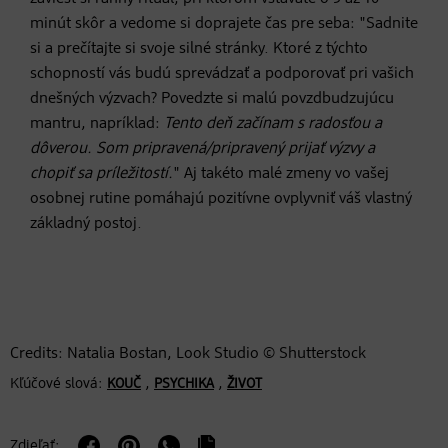
minút skôr a vedome si doprajete čas pre seba: "Sadnite
si a prečítajte si svoje silné stránky. Ktoré z týchto
schopností vás budú sprevádzať a podporovať pri vašich
dnešných výzvach? Povedzte si malú povzdbudzujúcu
mantru, napríklad:
Tento deň začínam s radosťou a
dôverou. Som pripravená/pripravený prijať výzvy a
chopiť sa príležitostí.
" Aj takéto malé zmeny vo vašej
osobnej rutine pomáhajú pozitívne ovplyvniť váš vlastný
základný postoj.
Credits: Natalia Bostan, Look Studio © Shutterstock
Kľúčové slová:
,
,
KOUČ
PSYCHIKA
ŽIVOT
Zdieľať: