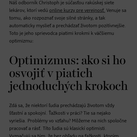
Náš odborník Christoph je súčasťou rakúskej siete
lekárov, ktorí vedú
online kurzy pre verejnosť.
Venuje sa
tomu, ako rozpoznať svoje silné stránky, a tak
automaticky myslieť a prechádzať životom pozitívnejšie.
Toto je jeho sprievodca piatimi krokmi k väčšiemu
optimizmu:
Optimizmus: ako si ho
osvojiť v piatich
jednoduchých krokoch
Zdá sa, že niektorí ľudia prechádzajú životom vždy
šťastní a spokojní. Ťažkosti v práci? Tie sa nejako
vyriešia. Problémy vo vzťahu? Môžeme na nich spoločne
pracovať a rásť. Títo ľudia sú klasickí optimisti.
Vyznačujú sa tým, že bez ohľadu na ťažkosti, ktorým