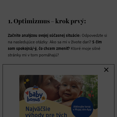
1. Optimizmus – krok prvý:
Začnite analýzou svojej súčasnej situácie:
Odpovedzte si
na nasledujúce otázky: Ako sa mi v živote darí?
S čím
som spokojná/-ý, čo chcem zmeniť?
Ktoré moje silné
stránky mi v tom pomáhajú?
2. Optimizmus – krok druhý:
Perspektíva budúcnosti: Nájdite si cieľ.
Ako chcete byť
vnímaný? Akí chcete byť a žiť?
3. Optimizmus – krok tretí: