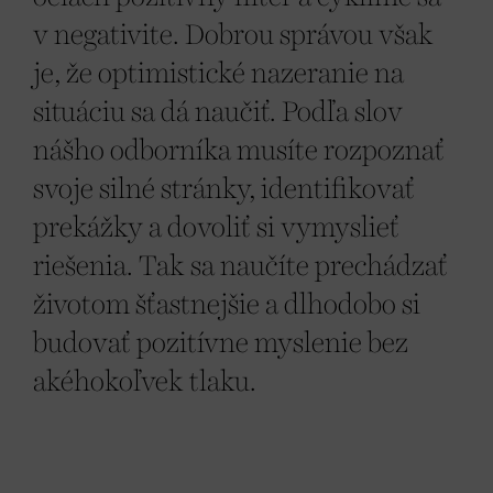
v negativite. Dobrou správou však
je, že optimistické nazeranie na
situáciu sa dá naučiť. Podľa slov
nášho odborníka musíte rozpoznať
svoje silné stránky, identifikovať
prekážky a dovoliť si vymyslieť
riešenia. Tak sa naučíte prechádzať
životom šťastnejšie a dlhodobo si
budovať pozitívne myslenie bez
akéhokoľvek tlaku.