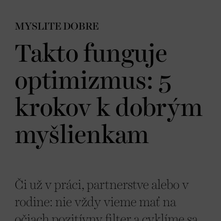
MYSLITE DOBRE
Takto funguje
optimizmus: 5
krokov k dobrým
myšlienkam
Či už v práci, partnerstve alebo v
rodine: nie vždy vieme mať na
očiach pozitívny filter a cyklíme sa