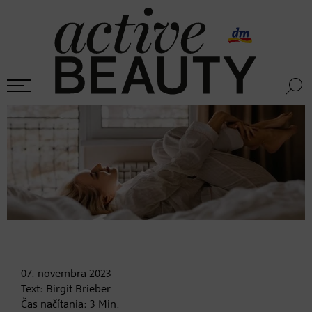
07. novembra
2023
Text:
Birgit Brieber
Čas načítania:
3
Min.