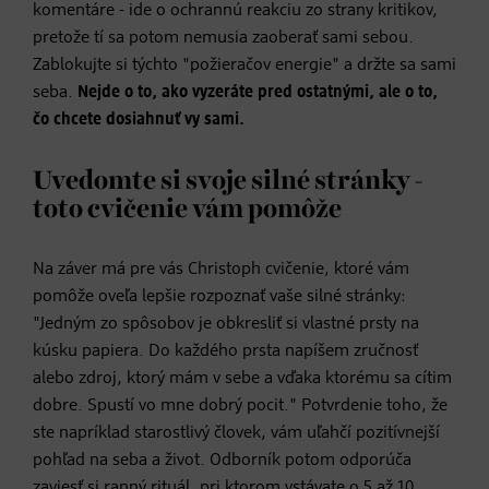
komentáre - ide o ochrannú reakciu zo strany kritikov,
pretože tí sa potom nemusia zaoberať sami sebou.
Zablokujte si týchto "požieračov energie" a držte sa sami
seba.
Nejde o to, ako vyzeráte pred ostatnými, ale o to,
čo chcete dosiahnuť vy sami.
Uvedomte si svoje silné stránky -
toto cvičenie vám pomôže
Na záver má pre vás Christoph cvičenie, ktoré vám
pomôže oveľa lepšie rozpoznať vaše silné stránky:
"Jedným zo spôsobov je obkresliť si vlastné prsty na
kúsku papiera. Do každého prsta napíšem zručnosť
alebo zdroj, ktorý mám v sebe a vďaka ktorému sa cítim
dobre. Spustí vo mne dobrý pocit." Potvrdenie toho, že
ste napríklad starostlivý človek, vám uľahčí pozitívnejší
pohľad na seba a život. Odborník potom odporúča
zaviesť si ranný rituál, pri ktorom vstávate o 5 až 10