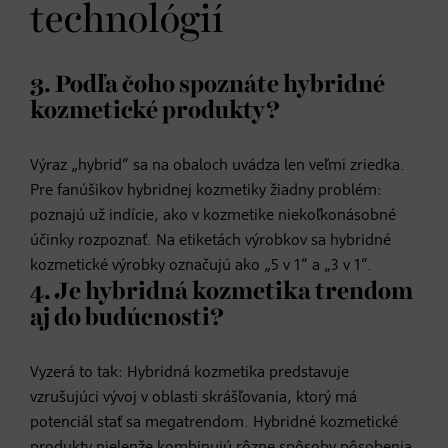
technológií
3. Podľa čoho spoznáte hybridné
kozmetické produkty?
Výraz „hybrid“ sa na obaloch uvádza len veľmi zriedka.
Pre fanúšikov hybridnej kozmetiky žiadny problém:
poznajú už indície, ako v kozmetike niekoľkonásobné
účinky rozpoznať. Na etiketách výrobkov sa hybridné
kozmetické výrobky označujú ako „5 v 1“ a „3 v 1“.
4. Je hybridná kozmetika trendom
aj do budúcnosti?
Vyzerá to tak: Hybridná kozmetika predstavuje
vzrušujúci vývoj v oblasti skrášľovania, ktorý má
potenciál stať sa megatrendom. Hybridné kozmetické
produkty nielenže kombinujú rôzne spôsoby pôsobenia,