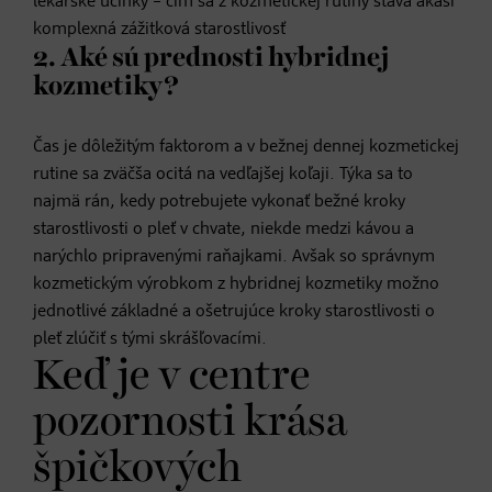
lekárske účinky – čím sa z kozmetickej rutiny stáva akási
komplexná zážitková starostlivosť
2. Aké sú prednosti hybridnej
kozmetiky?
Čas je dôležitým faktorom a v bežnej dennej kozmetickej
rutine sa zväčša ocitá na vedľajšej koľaji. Týka sa to
najmä rán, kedy potrebujete vykonať bežné kroky
starostlivosti o pleť v chvate, niekde medzi kávou a
narýchlo pripravenými raňajkami. Avšak so správnym
kozmetickým výrobkom z hybridnej kozmetiky možno
jednotlivé základné a ošetrujúce kroky starostlivosti o
pleť zlúčiť s tými skrášľovacími.
Keď je v centre
pozornosti krása
špičkových