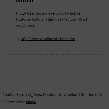
odtieň
NIVEA Ošetrujúci make-up 3v1 v hubke
Hyaluron Cellular Filler - 02 Medium, 15 g |
mojadm.sk
Kúpiť teraz v online obchode dm
Credits: Raushan_films, Nataliya Dmytrenko © Shutterstock
Kľúčové slová:
KRÁSA