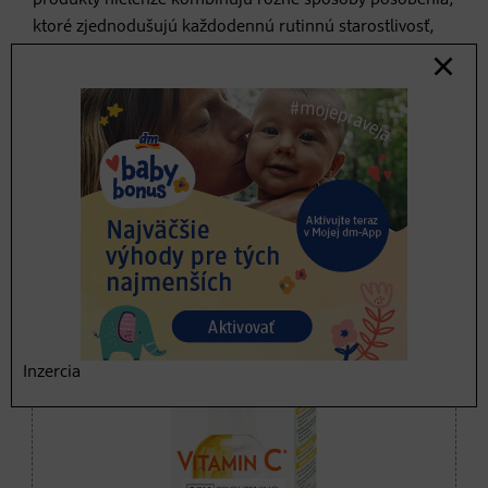
ktoré zjednodušujú každodennú rutinnú starostlivosť,
hybridná kozmetika pristupuje šetrne aj k zdrojom a
redukciou vzniku odpadu z obalov tak šetrí aj životné
prostredie.
Hybridná kozmetika v dm
Inzercia