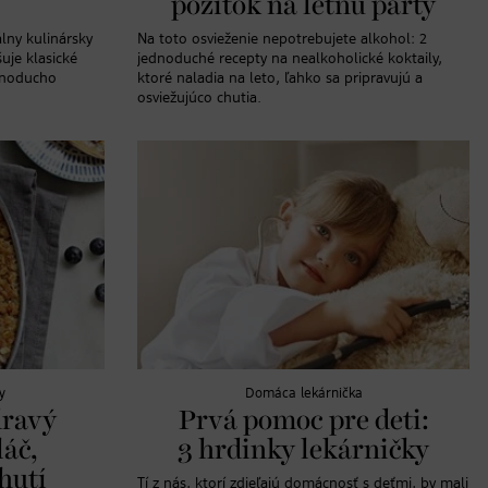
pôžitok na letnú párty
lny kulinársky
Na toto osvieženie nepotrebujete alkohol: 2
uje klasické
jednoduché recepty na nealkoholické koktaily,
ednoducho
ktoré naladia na leto, ľahko sa pripravujú a
osviežujúco chutia.
y
Domáca lekárnička
dravý
Prvá pomoc pre deti:
láč,
3 hrdinky lekárničky
hutí
Tí z nás, ktorí zdieľajú domácnosť s deťmi, by mali