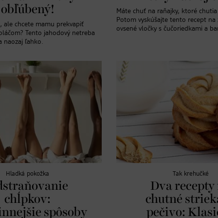
obľúbený!
Máte chuť na raňajky, ktoré chutia
Potom vyskúšajte tento recept na
, ale chcete mamu prekvapiť
ovsené vločky s čučoriedkami a b
láčom? Tento jahodový netreba
a naozaj ľahko.
Hladká pokožka
Tak krehučké
straňovanie
Dva recepty
chĺpkov:
chutné strie
innejšie spôsoby
pečivo: Klas