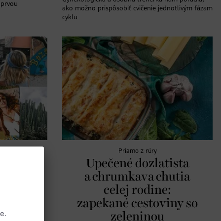
 prvou
ako možno prispôsobiť cvičenie jednotlivým fázam
cyklu.
Priamo z rúry
Takto
Upečené dozlatista
iestich
a chrumkava chutia
ch
celej rodine:
zapekané cestoviny so
zeleninou
ázku: Kam