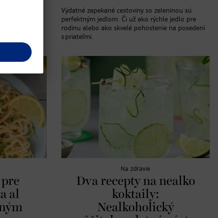
 užitočný
Výdatné zapekané cestoviny so zeleninou sú
ov.
perfektným jedlom. Či už ako rýchle jedlo pre
rodinu alebo ako skvelé pohostenie na posedení
s priateľmi.
Na zdravie
 pre
Dva recepty na nealko
a al
koktaily:
eným
Nealkoholický