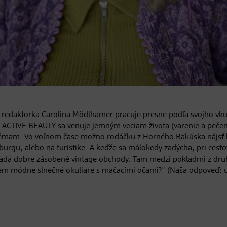
 - redaktorka Carolina Mödlhamer pracuje presne podľa svojho vk
 ACTIVE BEAUTY sa venuje jemným veciam života (varenie a pečeni
témam. Vo voľnom čase možno rodáčku z Horného Rakúska nájsť
urgu, alebo na turistike. A keďže sa málokedy zadýcha, pri cesto
ľadá dobre zásobené vintage obchody. Tam medzi pokladmi z druh
em módne slnečné okuliare s mačacími očami?" (Naša odpoveď: ur