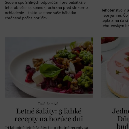
Sedem spoľahlivých odporúčaní pre bábätká v
lete: oblečenie, spánok, ochrana pred slnkom a
Tehotenstvo v le
ochladenie – takto zostane vaše bábätko
nepríjemné. Čo
chránené počas horúčav.
tepla a na čo si
tehotenským b
Také čerstvé!
Letné šaláty: 3 ľahké
Jedn
recepty na horúce dni
Dňu
bud
Tri lahodné letné šaláty: tieto chutné recepty sa