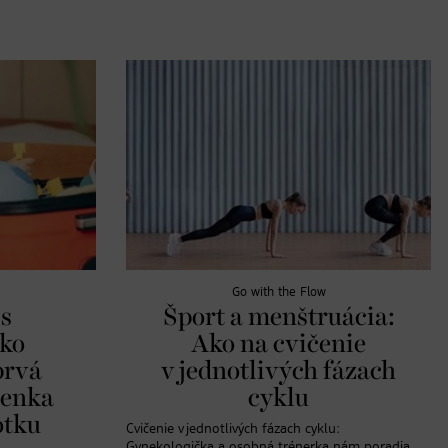
Go with the Flow
s
Šport a menštruácia:
ko
Ako na cvičenie
prvá
v jednotlivých fázach
lenka
cyklu
otku
Cvičenie v jednotlivých fázach cyklu:
Gynekologička a osobná trénerka nám poradia,