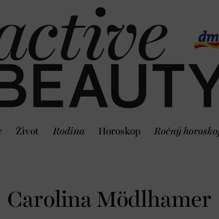
e
Život
Rodina
Horoskop
Ročný horosko
Carolina Mödlhamer