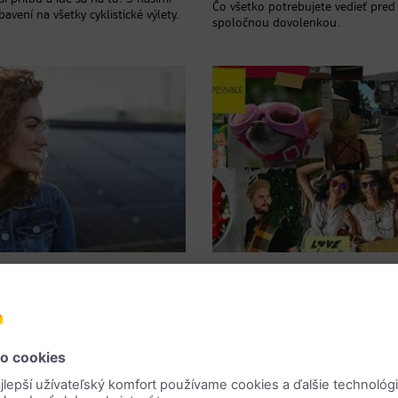
Čo všetko potrebujete vedieť pred
avení na všetky cyklistické výlety.
spoločnou dovolenkou.
Ekologické
Ahoj budúcnosť
ovné miesta so
Vision Board: 
raním na klímu
sa to podarí v š
otné prostredie:
jednoduchý
ré profesie sem
krokoch
patria?
Nový rok, nové ja? Kladieme si ot