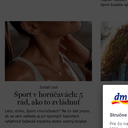
tipmi budete vyb
Zostať cool
Šport v horúčavách: 5
Prac
rád, ako to zvládnuť
zame
a živ
Leto, slnko, šport v horúčavách? Na čo dať pozor,
ak sa vám zažiada aj pri vysokých teplotách
kto
vytiahnuť bežecké topánky alebo cestný bicykel.