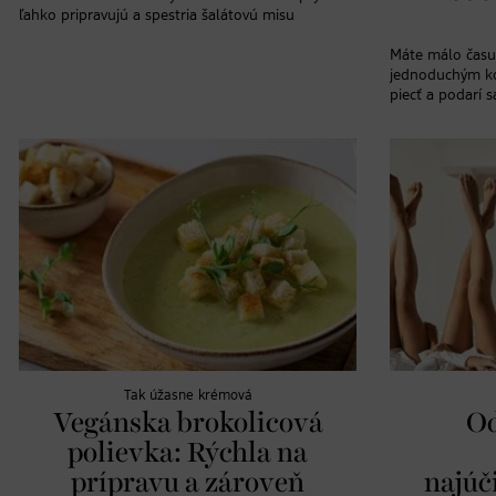
ľahko pripravujú a spestria šalátovú misu
Máte málo času
jednoduchým ko
piecť a podarí s
Tak úžasne krémová
Vegánska brokolicová
Od
polievka: Rýchla na
prípravu a zároveň
najúč