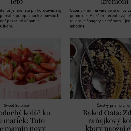
leto
krémom
te: príjemné, ale pri horúčavách aj
Ovsený krém na varenie je univerzá
 pomáha pri opuchoch a návaloch
pomocník! V našom recepte vylepš
 dať pozor pri kúpaní s
talianske špagety s citrónom – j
ruškom.
lahodné.
Sweet Surprise
Čerstvý priamo z rúr
oduchý koláč ku
Baked Oats: Z
 matiek: Toto
raňajkový ko
e mamin nový
ktorý naozaj c