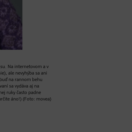
usu. Na internetovom a v
e), ale nevyhýba sa ani
 buď na rannom behu
vaní sa vydáva aj na
ej ruky často padne
čite áno!) (Foto: movea)