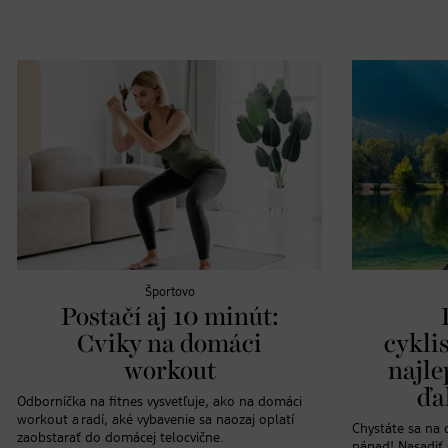
Športovo
Postačí aj 10 minút:
Cviky na domáci
cykli
workout
najle
ďa
Odborníčka na fitnes vysvetľuje, ako na domáci
workout a radí, aké vybavenie sa naozaj oplatí
Chystáte sa na 
zaobstarať do domácej telocvične.
nápad! Nasadiť s