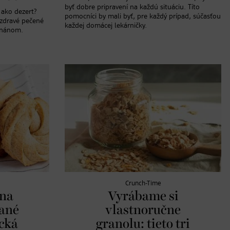
byť dobre pripravení na každú situáciu. Títo
 ako dezert?
pomocníci by mali byť, pre každý prípad, súčasťou
 zdravé pečené
každej domácej lekárničky.
anánom.
Crunch-Time
 na
Vyrábame si
kané
vlastnoručne
ická
granolu: tieto tri