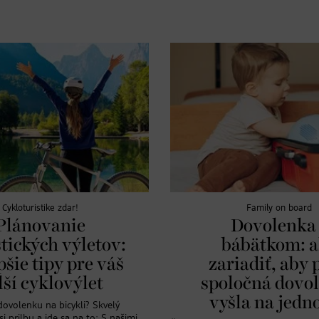
Cykloturistike zdar!
Family on board
Plánovanie
Dovolenka 
stických výletov:
bábätkom: a
pšie tipy pre váš
zariadiť, aby 
lší cyklovýlet
spoločná dovo
vyšla na jedn
dovolenku na bicykli? Skvelý
i prilbu a ide sa na to: S našimi