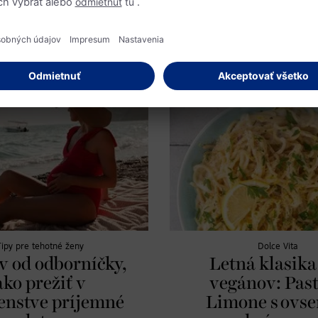
chceme smerovať? Vision Board je
omto článku sa dozviete, ktoré
nástroj na vizualizáciu prianí a cieľ
to zaraďujú medzi pracovné miesta
 klímu, energiu a životné
Tipy pre tehotné ženy
Dolce Vita
ov od odborníčky,
Letná klasika
ako prežiť v
vegánov: Past
enstve príjemné
Limone s ovs