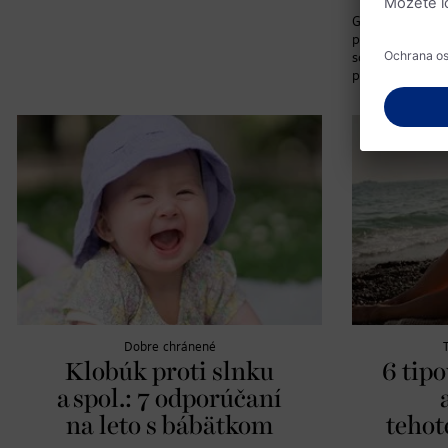
Green jobs: v t
profesie sa čas
so zameraním na
prostredie.
Dobre chránené
Klobúk proti slnku
6 tip
a spol.: 7 odporúčaní
na leto s bábätkom
tehot