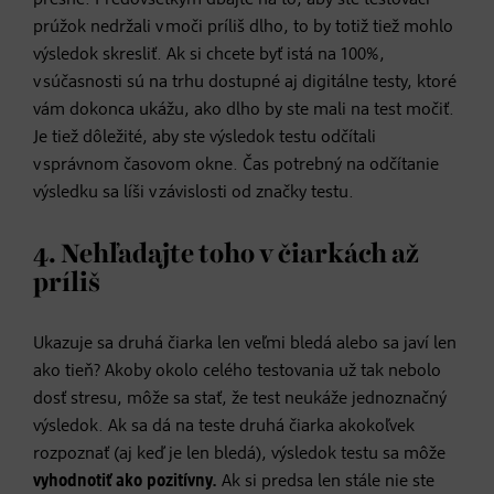
prúžok nedržali v moči príliš dlho, to by totiž tiež mohlo
výsledok skresliť. Ak si chcete byť istá na 100%,
v súčasnosti sú na trhu dostupné aj digitálne testy, ktoré
vám dokonca ukážu, ako dlho by ste mali na test močiť.
Je tiež dôležité, aby ste výsledok testu odčítali
v správnom časovom okne. Čas potrebný na odčítanie
výsledku sa líši v závislosti od značky testu.
4. Nehľadajte toho v čiarkách až
príliš
Ukazuje sa druhá čiarka len veľmi bledá alebo sa javí len
ako tieň? Akoby okolo celého testovania už tak nebolo
dosť stresu, môže sa stať, že test neukáže jednoznačný
výsledok. Ak sa dá na teste druhá čiarka akokoľvek
rozpoznať (aj keď je len bledá), výsledok testu sa môže
vyhodnotiť ako pozitívny.
Ak si predsa len stále nie ste