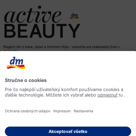
Magazín dm o kráse, zdraví a životnom štýle – spoločne pre zodpovedný život v
rovnováhe
dm e-shop
Kontakt
ACTIVE BEAUTY magazín
Impressum
Ochrana osobných údajov
Informácia o prístupnosti
AI-smernica