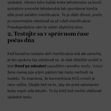
výsledok. Okrem toho každé tretie tehotenstvo sa končí
potratom a mnohé tehotenstvá tak spontánne končia
ešte pred začatím menštruácie. To je ďalší dôvod, prečo
je rozumnejšie otestovať sa až v deň menštruácie:
Pravdepodobne vám to ušetrí zbytočný stres.
2. Testujte sa v správnom čase
počas dňa
Keď konečne nastane deň menštruácie a tá ale vynechá,
je ten správny čas otestovať sa. Je však dôležité urobiť si
test
ihneď po zobudení
s použitím ranného moču. V noci
žena menej pije a tým pádom tak často nechodí na
toaletu. To znamená, že koncentrácia HCG v moči je
ráno vyššia. Dbajte tiež na to, aby ste pred vykonaním
testu nepili veľa tekutín. To by totiž tiež mohlo sfalšovať
výsledok testu.