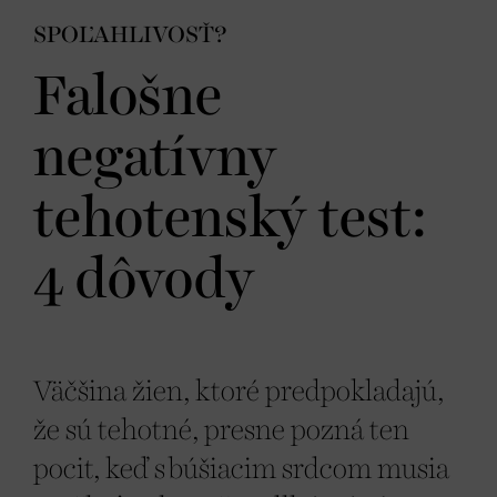
SPOĽAHLIVOSŤ?
Falošne
negatívny
tehotenský test:
4 dôvody
Väčšina žien, ktoré predpokladajú,
že sú tehotné, presne pozná ten
pocit, keď s búšiacim srdcom musia