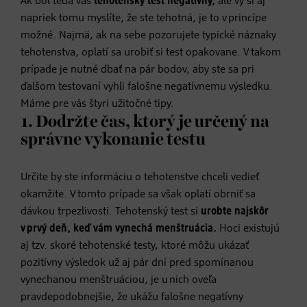
Ak bol teda váš
tehotenský test negatívny,
ale vy si aj
napriek tomu myslíte, že ste tehotná, je to v princípe
možné. Najmä, ak na sebe pozorujete typické náznaky
tehotenstva, oplatí sa urobiť si test opakovane. V takom
prípade je nutné dbať na pár bodov, aby ste sa pri
ďalšom testovaní vyhli falošne negatívnemu výsledku.
Máme pre vás štyri užitočné tipy.
1. Dodržte čas, ktorý je určený na
správne vykonanie testu
Určite by ste informáciu o tehotenstve chceli vedieť
okamžite. V tomto prípade sa však oplatí obrniť sa
dávkou trpezlivosti. Tehotenský test si
urobte najskôr
v prvý deň, keď vám vynechá menštruácia.
Hoci existujú
aj tzv. skoré tehotenské testy, ktoré môžu ukázať
pozitívny výsledok už aj pár dní pred spomínanou
vynechanou menštruáciou, je u nich oveľa
pravdepodobnejšie, že ukážu falošne negatívny