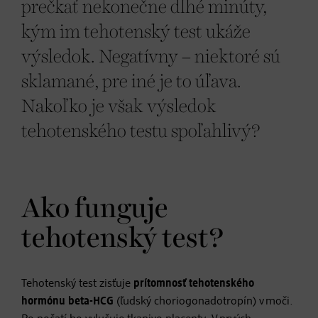
prečkať nekonečne dlhé minúty,
kým im tehotenský test ukáže
výsledok. Negatívny – niektoré sú
sklamané, pre iné je to úľava.
Nakoľko je však výsledok
tehotenského testu spoľahlivý?
Ako funguje
tehotenský test?
Tehotenský test zisťuje
prítomnosť tehotenského
hormónu beta-HCG
(ľudský choriogonadotropín) v moči.