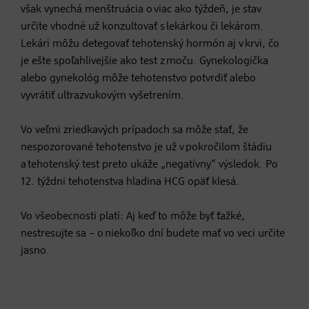
však vynechá menštruácia o viac ako týždeň, je stav
určite vhodné už konzultovať s lekárkou či lekárom.
Lekári môžu detegovať tehotenský hormón aj v krvi, čo
je ešte spoľahlivejšie ako test z moču. Gynekologička
alebo gynekológ môže tehotenstvo potvrdiť alebo
vyvrátiť ultrazvukovým vyšetrením.
Vo veľmi zriedkavých prípadoch sa môže stať, že
nespozorované tehotenstvo je už v pokročilom štádiu
a tehotenský test preto ukáže „negatívny“ výsledok. Po
12. týždni tehotenstva hladina HCG opäť klesá.
Vo všeobecnosti platí: Aj keď to môže byť ťažké,
nestresujte sa – o niekoľko dní budete mať vo veci určite
jasno.