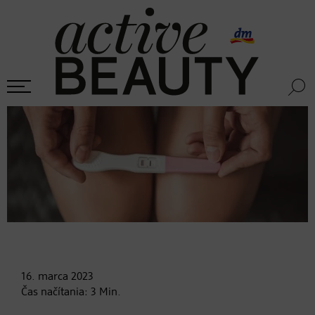
16. marca
2023
Čas načítania:
3
Min.