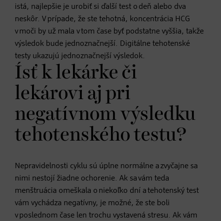
istá, najlepšie je urobiť si ďalší test o deň alebo dva
neskôr. V prípade, že ste tehotná, koncentrácia HCG
v moči by už mala v tom čase byť podstatne vyššia, takže
výsledok bude jednoznačnejší. Digitálne tehotenské
testy ukazujú jednoznačnejší výsledok.
Ísť k lekárke či
lekárovi aj pri
negatívnom výsledku
tehotenského testu?
Nepravidelnosti cyklu sú úplne normálne a zvyčajne sa
nimi nestojí žiadne ochorenie. Ak sa vám teda
menštruácia omeškala o niekoľko dní a tehotenský test
vám vychádza negatívny, je možné, že ste boli
v poslednom čase len trochu vystavená stresu. Ak vám