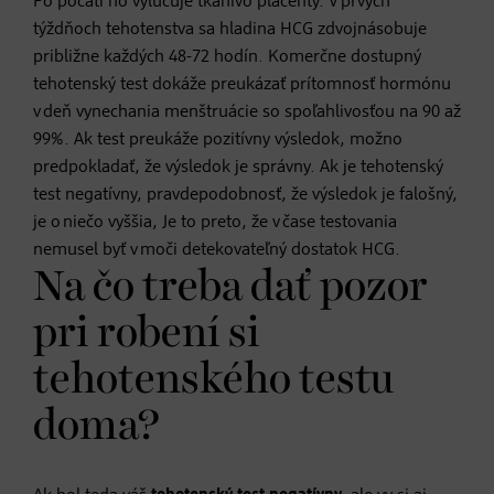
Po počatí ho vylučuje tkanivo placenty. V prvých
týždňoch tehotenstva sa hladina HCG zdvojnásobuje
približne každých 48-72 hodín. Komerčne dostupný
tehotenský test dokáže preukázať prítomnosť hormónu
v deň vynechania menštruácie so spoľahlivosťou na 90 až
99%. Ak test preukáže pozitívny výsledok, možno
predpokladať, že výsledok je správny. Ak je tehotenský
test negatívny, pravdepodobnosť, že výsledok je falošný,
je o niečo vyššia, Je to preto, že v čase testovania
nemusel byť v moči detekovateľný dostatok HCG.
Na čo treba dať pozor
pri robení si
tehotenského testu
doma?