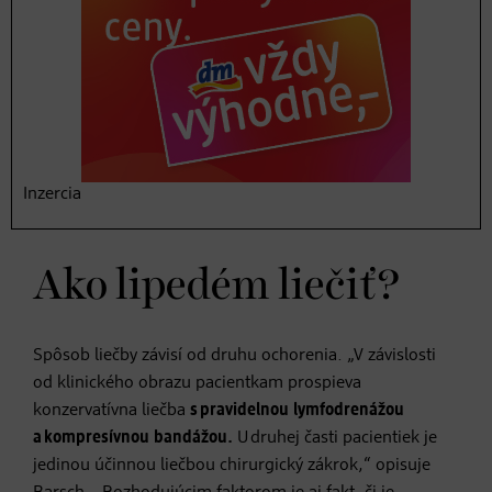
nerovnomerným rozložením tuku, je nutné vyhľadať
lekára – špecialistu, zvyčajne dermatologičku alebo
dermatológa, ktorí na základe klinického vyšetrenia
a ultrazvuku určia, či sa jedná o venózny problém,
zdurené lymfatické uzliny alebo o spomínaný lipedém.
Ak sa ochorenie objavilo už u matky a tiež starej matky,
diagnózu by malo byť možné stanoviť už pomerne
Inzercia
v mladom veku.
Ako lipedém liečiť?
Spôsob liečby závisí od druhu ochorenia. „V závislosti
od klinického obrazu pacientkam prospieva
konzervatívna liečba
s pravidelnou lymfodrenážou
a kompresívnou bandážou.
U druhej časti pacientiek je
jedinou účinnou liečbou chirurgický zákrok,“ opisuje