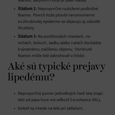
tkanivo, ale povrch kože je stále hladký.
​Štádium 2:
Neproporčne rozložené podkožné
tkanivo. Povrch kože pôsobí nerovnomerne
a v zhrubnutej epiderme sa objavujú aj uzlovité
štruktúry.
Štádium 3:
Na postihnutých miestach, na
nohách, bokoch, zadku alebo rukách dochádza
k výraznému zväčšeniu objemu. Stvrdnuté
tkanivo môže tiež zabraňovať v chôdzi.
Aké sú typické prejavy
lipedému?
Neproporčný pomer jednotlivých častí tela (napr.
telo od pása hore má veľkosť S a nohavice XXL),
bolesť na mieste na tele pri zatlačení,