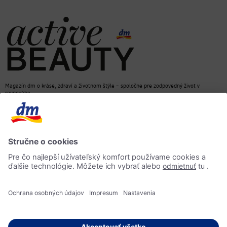
Magazín dm o kráse, zdraví a životnom štýle – spoločne pre zodpovedný život v
rovnováhe
dm e-shop
Kontakt
ACTIVE BEAUTY magazín
Impressum
Ochrana osobných údajov
Informácia o prístupnosti
AI-smernica