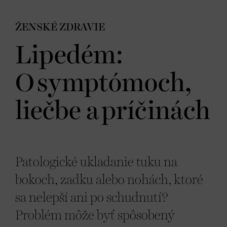
ŽENSKÉ ZDRAVIE
Lipedém:
O symptómoch,
liečbe a príčinách
Patologické ukladanie tuku na
bokoch, zadku alebo nohách, ktoré
sa nelepší ani po schudnutí?
Problém môže byť spôsobený