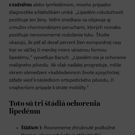
s nadváhou
alebo lymfedémom, mnoho prípadov
diagnostike a štatistikám uniká. „Lipedém v skutočnosti
postihuje len ženy. Veľmi zriedkavo sa objavuje aj
u mužov s hormonálnymi poruchami, ktorých rovnako
postihuje nerovnomerné rozloženie tuku. Štúdie
ukazujú, že päť až desať percent žien europoidnej rasy
trpí vo väčšej či menšej miere výraznou formou
lipedému,“ vysvetľuje Barsch. „Lipedém nie je ochorenie
malígneho pôvodu. Ak však naďalej progreduje, môže
okrem obmedzení v každodennom živote a psychickej
záťaže viesť k následkom ortopedického pôvodu, či
v najhoršom prípade k strate mobility.“
Toto sú tri štádiá ochorenia
lipedému
Štádium 1:
Rovnomerne zhrubnuté podkožné