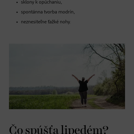
sklony k opúchaniu,
spontánna tvorba modrín,
neznesiteľne ťažké nohy.
Čo spúšťa lipedém?