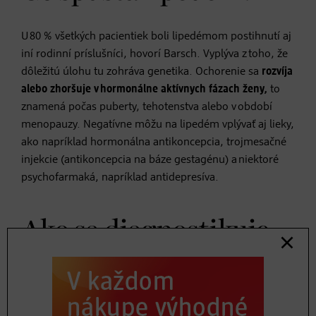
U 80 % všetkých pacientiek boli lipedémom postihnutí aj
iní rodinní príslušníci, hovorí Barsch. Vyplýva z toho, že
dôležitú úlohu tu zohráva genetika. Ochorenie sa
rozvíja
alebo zhoršuje v hormonálne aktívnych fázach ženy,
to
znamená počas puberty, tehotenstva alebo v období
menopauzy. Negatívne môžu na lipedém vplývať aj lieky,
ako napríklad hormonálna antikoncepcia, trojmesačné
injekcie (antikoncepcia na báze gestagénu) a niektoré
psychofarmaká, napríklad antidepresíva.
Ako sa diagnostikuje
lipedém?
V prípade, že pribúdajú na tele miesta postihnuté