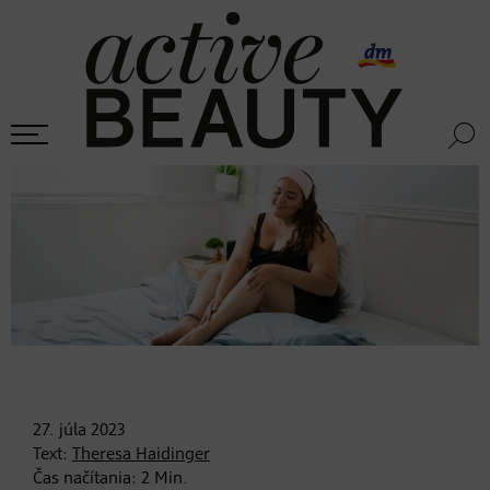
27. júla
2023
Text:
Theresa Haidinger
Čas načítania:
2
Min.