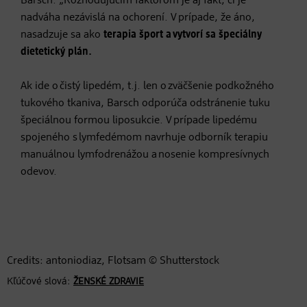
Barsch. „Rozhodujúcim faktorom je aj fakt, či je
nadváha nezávislá na ochorení. V prípade, že áno,
nasadzuje sa ako
terapia šport a vytvorí sa špeciálny
dietetický plán.
Ak ide o čistý lipedém, t.j. len o zväčšenie podkožného
tukového tkaniva, Barsch odporúča odstránenie tuku
špeciálnou formou liposukcie. V prípade lipedému
spojeného s lymfedémom navrhuje odborník terapiu
manuálnou lymfodrenážou a nosenie kompresívnych
odevov.
Credits: antoniodiaz, Flotsam © Shutterstock
Kľúčové slová:
ŽENSKÉ ZDRAVIE