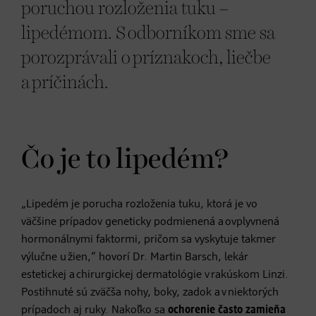
poruchou rozloženia tuku –
lipedémom. S odborníkom sme sa
porozprávali o príznakoch, liečbe
a príčinách.
Čo je to lipedém?
„Lipedém je porucha rozloženia tuku, ktorá je vo
väčšine prípadov geneticky podmienená a ovplyvnená
hormonálnymi faktormi, pričom sa vyskytuje takmer
výlučne u žien,“ hovorí Dr. Martin Barsch, lekár
estetickej a chirurgickej dermatológie v rakúskom Linzi.
Postihnuté sú zväčša nohy, boky, zadok a v niektorých
prípadoch aj ruky. Nakoľko sa
ochorenie často zamieňa