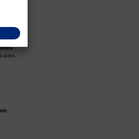
e na
ázvoru
ka alebo
ami.