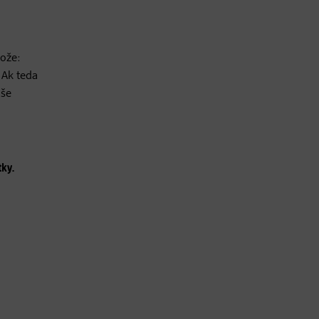
tože:
 Ak teda
aše
tky.