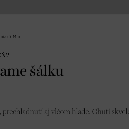
ania:
3
Min.
EŇ?
vame šálku
 prechladnutí aj vlčom hlade. Chutí skvel