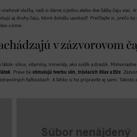
nehové vločky, radi si dáme o jednu alebo dve šálky čaju viac. A 
istujú aj druhy čaju, ktoré dokážu upokojiť. Prečítajte si, prečo by 
len v zime.
nachádzajú v zázvorovom ča
átok: silice, vitamíny, minerály, ako sodík a draslík. Mimoriadne
 látok
. Práve tie
stimulujú tvorbu slín, tráviacich štiav a žlče
. Zázvo
zdravotných ťažkostiach. A ľahko si ho pripravíte aj sami. Takisto 