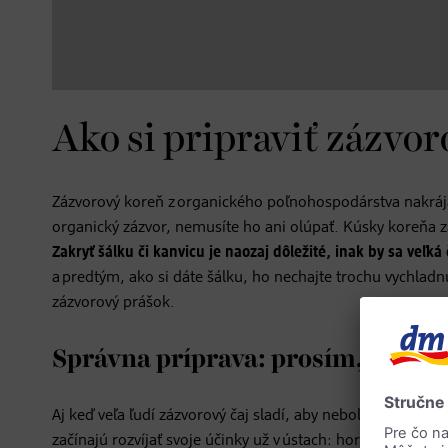
Ako si pripraviť zázvoro
Zázvorový koreň z organického poľnohospodárstva nakrája
organický zázvor, nemusíte ho ani olúpať. Kúsky koreňa za
Zakryť šálku či kanvicu je naozaj dôležité, inak by sa veľká
a predtým, ako si dáte šálku, ho nechajte trochu vychladn
zázvorový prášok.
Správna príprava: prosím, bez m
Aj keď veľa ľudí zázvorový čaj sladí, aby nebol tak štipľavý
začínajú rozvíjať svoje účinky už v ústach: horčiny pri žuv