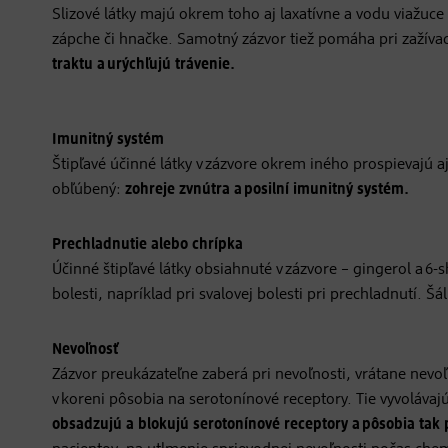
Slizové látky majú okrem toho aj laxatívne a vodu viažuce
zápche či hnačke. Samotný zázvor tiež pomáha pri zažíva
traktu a urýchľujú trávenie.
Imunitný systém
Štipľavé účinné látky v zázvore okrem iného prospievajú 
obľúbený:
zohreje zvnútra a posilní imunitný systém.
Prechladnutie alebo chrípka
Účinné štipľavé látky obsiahnuté v zázvore – gingerol a 6
bolesti, napríklad pri svalovej bolesti pri prechladnutí. 
Nevoľnosť
Zázvor preukázateľne zaberá pri nevoľnosti, vrátane nevoľ
v koreni pôsobia na serotonínové receptory. Tie vyvolávajú
obsadzujú a blokujú serotonínové receptory a pôsobia tak 