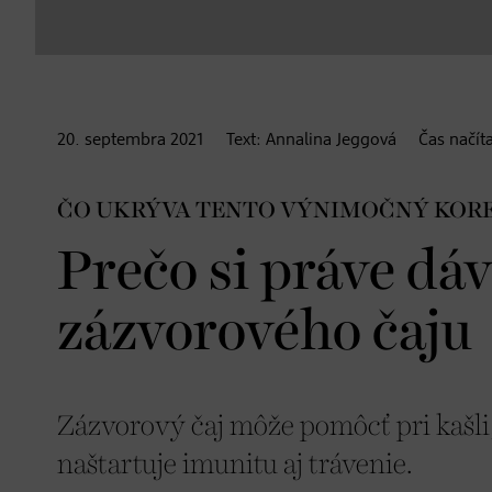
20. septembra
2021
Text:
Annalina Jeggová
Čas načít
ČO UKRÝVA TENTO VÝNIMOČNÝ KOR
Prečo si práve dá
zázvorového čaju
Zázvorový čaj môže pomôcť pri kašli,
naštartuje imunitu aj trávenie.