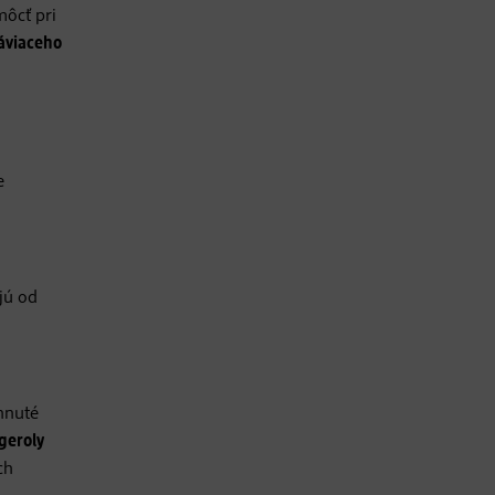
môcť pri
ráviaceho
e
jú od
ahnuté
geroly
ch