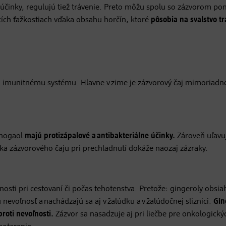
 účinky, regulujú tiež trávenie. Preto môžu spolu so zázvorom po
cích ťažkostiach vďaka obsahu horčín, ktoré
pôsobia na svalstvo t
aj imunitnému systému. Hlavne v zime je zázvorový čaj mimoriadn
-shogaol
majú protizápalové a antibakteriálne účinky.
Zároveň uľavu
Šálka zázvorového čaju pri prechladnutí dokáže naozaj zázraky.
nosti pri cestovaní či počas tehotenstva. Pretože: gingeroly obsi
 nevoľnosť a nachádzajú sa aj v žalúdku a v žalúdočnej sliznici.
Gin
proti nevoľnosti.
Zázvor sa nasadzuje aj pri liečbe pre onkologický