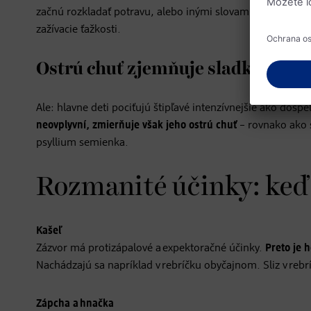
začnú rozkladať potravu, alebo inými slovami – predtrávia 
zažívacie ťažkosti.
Ostrú chuť zjemňuje sladké driev
Ale: hlavne deti pociťujú štipľavé intenzívnejšie ako dospe
neovplyvní, zmierňuje však jeho ostrú chuť
– rovnako ako s
psyllium semienka.
Rozmanité účinky: keď
Kašeľ
Zázvor má protizápalové a expektoračné účinky.
Preto je h
Nachádzajú sa napríklad v rebríčku obyčajnom. Sliz v re
Zápcha a hnačka