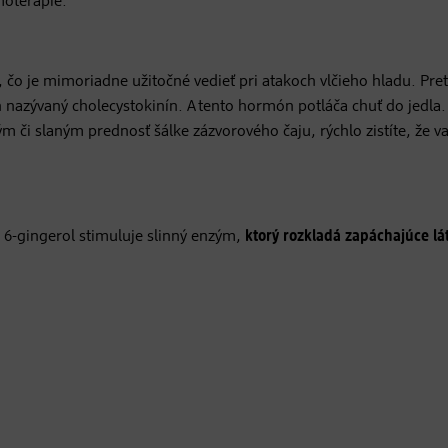
moterapie.
, čo je mimoriadne užitočné vedieť pri atakoch vlčieho hladu. Pre
nazývaný cholecystokinín. A tento hormón potláča chuť do jedla.
m či slaným prednosť šálke zázvorového čaju, rýchlo zistíte, že v
ka 6-gingerol stimuluje slinný enzým,
ktorý rozkladá zapáchajúce lá