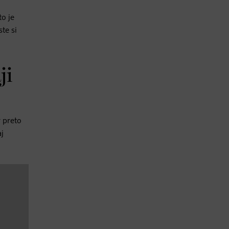
to je
ste si
ji
r preto
aj