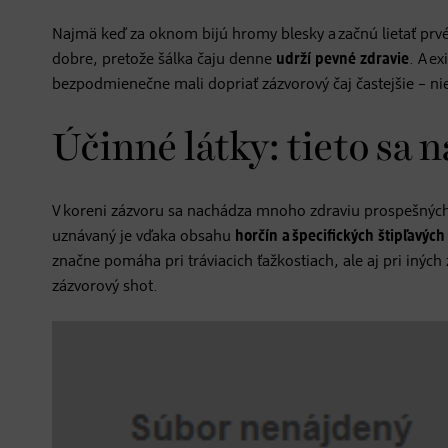
Najmä keď za oknom bijú hromy blesky a začnú lietať prvé s
dobre, pretože šálka čaju denne
udrží pevné zdravie
. A ex
bezpodmienečne mali dopriať zázvorový čaj častejšie – nie
Účinné látky: tieto sa 
V koreni zázvoru sa nachádza mnoho zdraviu prospešných l
uznávaný je vďaka obsahu
horčín a špecifických štipľavých
značne pomáha pri tráviacich ťažkostiach, ale aj pri iných 
zázvorový shot.