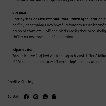
pacientov, na utlmenie sprievodnej nevoľnosti počas che
Vlčí hlad
Horčiny však dokážu ešte viac: môžu znížiť aj chuť do jedla
horčiny napomáhajú uvoľňovať v tráviacom trakte hormón 
pri najbližšom ataku vlčieho hladu radšej dáte pred sladký
chúťky na nezdravé okamžite pominú.
Zápach z úst
Zázvor je skvelý, aj keď vás trápi zápach z úst. Účinná lát
Môže sa tak postarať o svieži dych a lepšiu chuť v ústach.
Credits: Stocksy
Zdieľať: