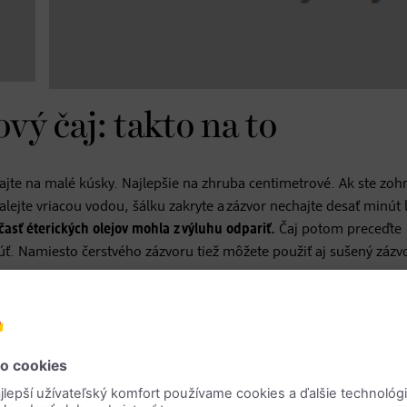
vý čaj: takto na to
jte na malé kúsky. Najlepšie na zhruba centimetrové. Ak ste zohn
lejte vriacou vodou, šálku zakryte a zázvor nechajte desať minút 
 časť éterických olejov mohla z výluhu odpariť.
Čaj potom preceďte
úť. Namiesto čerstvého zázvoru tiež môžete použiť aj sušený zázv
edu!
 – skúste sa toho radšej zriecť.
Med a cukor tlmia účinky horčín
, pr
aní dráždia receptory na jazyku. A to stimuluje tvorbu slín. Enzýmy 