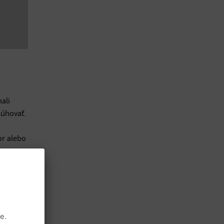
ali
lúhovať.
or alebo
etože tie
v slinách