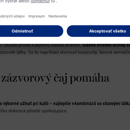
ju. Dôležité je zázvorový čaj nesladiť práve vtedy, ak ho používat
ko
lí. Skúste pridať k zázvoru sladké drievko.
Sladké drievko účinky z
lizovité látky. Sú to napríklad skorocel kopijovitý, ľanové semiač
 zázvorový čaj pomáha
o výborné užívať pri kašli – najlepšie v kombinácii so slizovými látk
bríčku dokonca pôsobí upokojujúco.