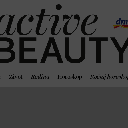
e
Život
Rodina
Horoskop
Ročný horosko