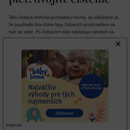
Táto čistiaca metóda pochádza z Kórey. Jej základom je,
že používate dva rôzne typy čistiacich prostriedkov na
tvár po sebe. Po čistiacom oleji nasleduje výrobok na
báze vody, ako je gél, pena alebo micelárna voda.
Čistiaci prípravok na tvár pôsobí veľmi hĺbkovo, bez
námahy odstraňuje aj opaľovací krém a je ideálny pre
mastnú pleť.
Čistenie pleti s olejmi: tieto
produkty milujeme
Inzercia