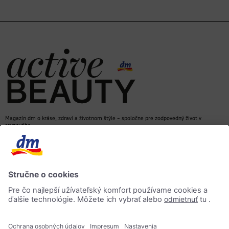
Magazín dm o kráse, zdraví a životnom štýle – spoločne pre zodpovedný život v
rovnováhe