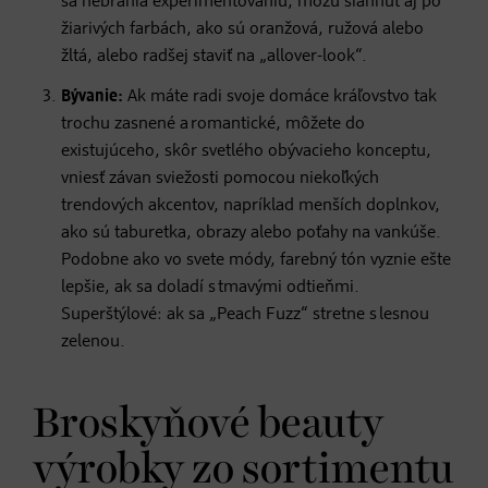
sa nebránia experimentovaniu, môžu siahnuť aj po
žiarivých farbách, ako sú oranžová, ružová alebo
žltá, alebo radšej staviť na „allover-look“.
Bývanie:
Ak máte radi svoje domáce kráľovstvo tak
trochu zasnené a romantické, môžete do
existujúceho, skôr svetlého obývacieho konceptu,
vniesť závan sviežosti pomocou niekoľkých
trendových akcentov, napríklad menších doplnkov,
ako sú taburetka, obrazy alebo poťahy na vankúše.
Podobne ako vo svete módy, farebný tón vyznie ešte
lepšie, ak sa doladí s tmavými odtieňmi.
Superštýlové: ak sa „Peach Fuzz“ stretne s lesnou
zelenou.
Broskyňové beauty
výrobky zo sortimentu