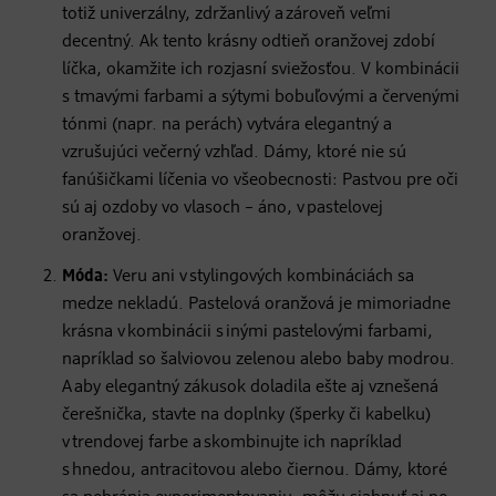
totiž univerzálny, zdržanlivý a zároveň veľmi
decentný. Ak tento krásny odtieň oranžovej zdobí
líčka, okamžite ich rozjasní sviežosťou. V kombinácii
s tmavými farbami a sýtymi bobuľovými a červenými
tónmi (napr. na perách) vytvára elegantný a
vzrušujúci večerný vzhľad. Dámy, ktoré nie sú
fanúšičkami líčenia vo všeobecnosti: Pastvou pre oči
sú aj ozdoby vo vlasoch – áno, v pastelovej
oranžovej.
Móda:
Veru ani v stylingových kombináciách sa
medze nekladú. Pastelová oranžová je mimoriadne
krásna v kombinácii s inými pastelovými farbami,
napríklad so šalviovou zelenou alebo baby modrou.
A aby elegantný zákusok doladila ešte aj vznešená
čerešnička, stavte na doplnky (šperky či kabelku)
v trendovej farbe a skombinujte ich napríklad
s hnedou, antracitovou alebo čiernou. Dámy, ktoré