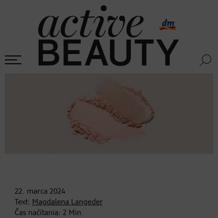
22. marca
2024
Text:
Magdalena Langeder
Čas načítania:
2
Min.