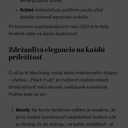
a energizujúce účinky.
Ružová
zintenzívňuje pozitívne pocity a tiež
dokáže zmierniť agresivitu a násilie.
Po krízovom a vyčerpávajúcom roku 2023 je to teda
farebná nádej na lepšiu budúcnosť.
Zdržanlivá elegancia na každú
príležitosť
Či už sa to týka krásy, módy alebo interiérového dizajnu
– s farbou „Peach Fuzz“ je možnosť v každej oblasti
života vytvoriť niečo vkusné, nadčasové a vznešené.
Poďme teda na vec:
Beauty:
Na tomto farebnom odtieni je skvelé to, že
je ho možné kombinovať s akýmkoľvek lookom a že
je vhodný, čo do stylingu, na každú príležitosť – je