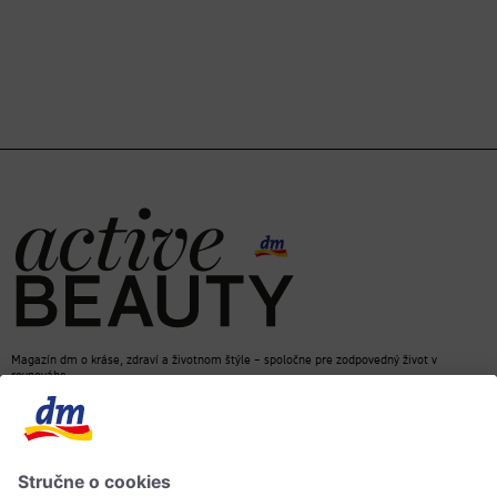
Magazín dm o kráse, zdraví a životnom štýle – spoločne pre zodpovedný život v
rovnováhe