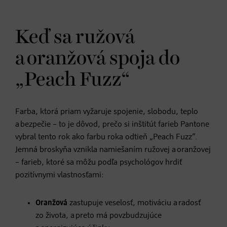
Keď sa ružová
a oranžová spoja do
„Peach Fuzz“
Farba, ktorá priam vyžaruje spojenie, slobodu, teplo
a bezpečie – to je dôvod, prečo si inštitút farieb Pantone
vybral tento rok ako farbu roka odtieň „Peach Fuzz“.
Jemná broskyňa vznikla namiešaním ružovej a oranžovej
– farieb, ktoré sa môžu podľa psychológov hrdiť
pozitívnymi vlastnosťami:
Oranžová
zastupuje veselosť, motiváciu a radosť
zo života, a preto má povzbudzujúce