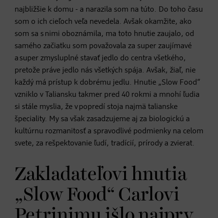
najbližšie k domu - a narazila som na túto. Do toho času
som o ich cieľoch veľa nevedela. Avšak okamžite, ako
som sa s nimi oboznámila, ma toto hnutie zaujalo, od
samého začiatku som považovala za super zaujímavé
a super zmysluplné stavať jedlo do centra všetkého,
pretože práve jedlo nás všetkých spája. Avšak, žiaľ, nie
každý má prístup k dobrému jedlu. Hnutie „Slow Food“
vzniklo v Taliansku takmer pred 40 rokmi a mnohí ľudia
si stále myslia, že v popredí stoja najmä talianske
špeciality. My sa však zasadzujeme aj za biologickú a
kultúrnu rozmanitosť a spravodlivé podmienky na celom
svete, za rešpektovanie ľudí, tradícií, prírody a zvierat.
Zakladateľovi hnutia
„Slow Food“ Carlovi
Petrinimu išlo najprv