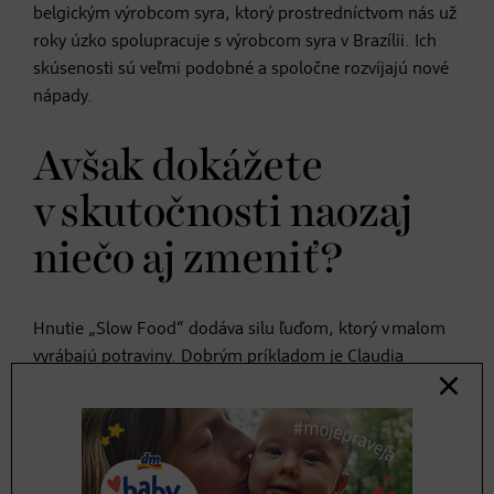
belgickým výrobcom syra, ktorý prostredníctvom nás už
roky úzko spolupracuje s výrobcom syra v Brazílii. Ich
skúsenosti sú veľmi podobné a spoločne rozvíjajú nové
nápady.
Avšak dokážete
v skutočnosti naozaj
niečo aj zmeniť?
Hnutie „Slow Food“ dodáva silu ľuďom, ktorý v malom
vyrábajú potraviny. Dobrým príkladom je Claudia
Albertina Ruiz Sántiz, domorodá šéfkuchárka z Tzotzil
v juhomexickom Chiapas. Varí podľa tradícií z
regionálnych organických surovín a v rámci svetových
okolností takmer rezignovala. Potom nás však objavila,