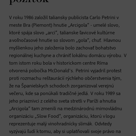
V roku 1986 založil taliansky publicista Carlo Petrini v
meste Bra (Piemont) hnutie „Arcigola“ - umelé slovo,
ktoré spája slovo „arci“, talianske ľavicové kultúrne
a voľnočasové hnutie so slovom „gola“, chuť. Hlavnou
myšlienkou jeho založenia bolo zachovať bohatstvo
regionálnej kuchyne a chrániť lokálnu domácu výrobu. V
tom istom roku bola v historickom centre Ríma
otvorená pobočka McDonald's. Petrini vyjadril protest
proti rozmachu reštaurácií rýchleho občerstvenia tým,
že na Španielskych schodoch zorganizoval verejnú
večeru, kde sa ponúkali tradičné jedlá. V roku 1989 sa
jeho priaznivci z celého sveta stretli v Paríži a hnutia
„Arcigola“ tam zmenili na medzinárodnú mimovládnu
organizáciu „Slow Food“, organizáciu, ktorú v logu
reprezentuje malý vinohradnícky slimák. Odvtedy
vyzývajú ľudí k tomu, aby si uplatňovali svoje právo na