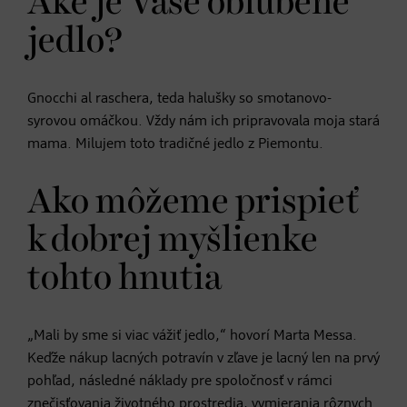
Aké je Vaše obľúbené
jedlo?
Gnocchi al raschera, teda halušky so smotanovo-
syrovou omáčkou. Vždy nám ich pripravovala moja stará
mama. Milujem toto tradičné jedlo z Piemontu.
Ako môžeme prispieť
k dobrej myšlienke
tohto hnutia
„Mali by sme si viac vážiť jedlo,“ hovorí Marta Messa.
Keďže nákup lacných potravín v zľave je lacný len na prvý
pohľad, následné náklady pre spoločnosť v rámci
znečisťovania životného prostredia, vymierania rôznych