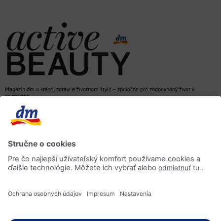
Magazín dm o kráse, zdraví a životnom štýle – spoločne pre zodpovedný život v
rovnováhe
dm e-shop
Kontakt
ACTIVE BEAUTY magazín
Impressum
Ochrana osobných údajov
Informácia o prístupnosti
AI-smernica