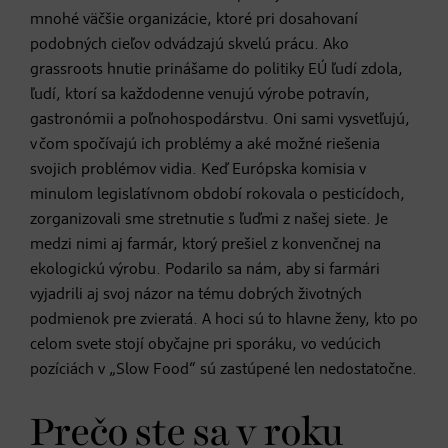
mnohé väčšie organizácie, ktoré pri dosahovaní
podobných cieľov odvádzajú skvelú prácu. Ako
grassroots hnutie prinášame do politiky EÚ ľudí zdola,
ľudí, ktorí sa každodenne venujú výrobe potravín,
gastronómii a poľnohospodárstvu. Oni sami vysvetľujú,
v čom spočívajú ich problémy a aké možné riešenia
svojich problémov vidia. Keď Európska komisia v
minulom legislatívnom období rokovala o pesticídoch,
zorganizovali sme stretnutie s ľuďmi z našej siete. Je
medzi nimi aj farmár, ktorý prešiel z konvenčnej na
ekologickú výrobu. Podarilo sa nám, aby si farmári
vyjadrili aj svoj názor na tému dobrých životných
podmienok pre zvieratá. A hoci sú to hlavne ženy, kto po
celom svete stojí obyčajne pri sporáku, vo vedúcich
pozíciách v „Slow Food“ sú zastúpené len nedostatočne.
Prečo ste sa v roku