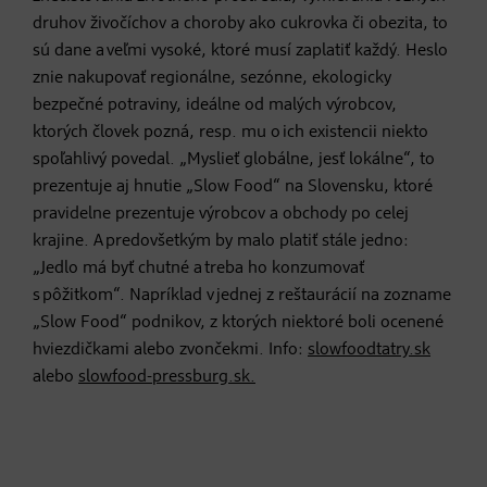
druhov živočíchov a choroby ako cukrovka či obezita, to
sú dane a veľmi vysoké, ktoré musí zaplatiť každý. Heslo
znie nakupovať regionálne, sezónne, ekologicky
bezpečné potraviny, ideálne od malých výrobcov,
ktorých človek pozná, resp. mu o ich existencii niekto
spoľahlivý povedal. „Myslieť globálne, jesť lokálne“, to
prezentuje aj hnutie „Slow Food“ na Slovensku, ktoré
pravidelne prezentuje výrobcov a obchody po celej
krajine. A predovšetkým by malo platiť stále jedno:
„Jedlo má byť chutné a treba ho konzumovať
s pôžitkom“. Napríklad v jednej z reštaurácií na zozname
„Slow Food“ podnikov, z ktorých niektoré boli ocenené
hviezdičkami alebo zvončekmi. Info:
slowfoodtatry.sk
alebo
slowfood-pressburg.sk.