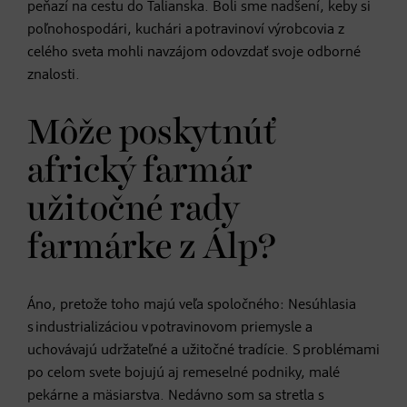
peňazí na cestu do Talianska. Boli sme nadšení, keby si
poľnohospodári, kuchári a potravinoví výrobcovia z
celého sveta mohli navzájom odovzdať svoje odborné
znalosti.
Môže poskytnúť
africký farmár
užitočné rady
farmárke z Álp?
Áno, pretože toho majú veľa spoločného: Nesúhlasia
s industrializáciou v potravinovom priemysle a
uchovávajú udržateľné a užitočné tradície. S problémami
po celom svete bojujú aj remeselné podniky, malé
pekárne a mäsiarstva. Nedávno som sa stretla s