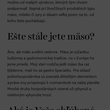
možno od malých výrobcov, ktorých tým chcem
podporovať. Najmä pri živočíšnych produktoch typu
mäso, mlieko či syry si dávam veľký pozor na to, od
koho tieto pochádzajú.
Ešte stále jete mäso?
Áno, ale málo a veľmi vedome. Mäso je súčasťou
kultúrnej a gastronomickej tradície, no v Európe ho
jeme priveľa. Moji starí rodičia jedli mäso iba raz
týždenne, mali ho za gastro špecialitu. Pre oblasť
poľnohospodárstva sú zvieratá dôležitým elementom
a práve ony prispievajú k rozmanitosti na našej planéte.
Mnohé druhy hospodárskych zvierat už vyhynuli a
niektorým vyhynutie hrozí.