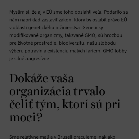
Myslím si, že aj v EÚ sme toho dosiahli veľa. Podarilo sa
nám napríklad zastaviť zákon, ktorý by oslabil právo EÚ
v oblasti genetického inžinierstva. Geneticky
modifikované organizmy, takzvané GMO, sú hrozbou
pre životné prostredie, biodiverzitu, našu slobodu
výberu potravín a existenciu malých fariem. GMO lobby
je silné a agresívne.
Dokáže vaša
organizácia trvalo
čeliť tým, ktorí sú pri
moci?
Sme relatívne malí a v Bruseli pracujeme inak ako