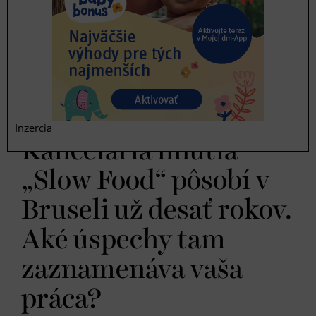
prišla k nám a vstúpila do „Chef Alliance“ – našej
medzinárodnej siete šéfkuchárov, ktorí zdieľajú rovnaké
hodnoty, vymieňajú si skúsenosti a navzájom sa
podporujú. Claudia sa dostala do povedomia verejnosti,
vybudovala si svoju vlastnú televíznu reláciu o varení a
dnes je z nej hviezda. Upozorňujeme aj na politiku,
napríklad projektom “Food Gardens in Africa”.
Inzercia
Kancelária hnutia
„Slow Food“ pôsobí v
Bruseli už desať rokov.
Aké úspechy tam
zaznamenáva vaša
práca?