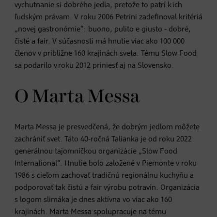
vychutnanie si dobrého jedla, pretože to patrí k ich
ľudským právam. V roku 2006 Petrini zadefinoval kritériá
„novej gastronómie“: buono, pulito e giusto - dobré,
čisté a fair. V súčasnosti má hnutie viac ako 100 000
členov v približne 160 krajinách sveta. Tému Slow Food
sa podarilo v roku 2012 priniesť aj na Slovensko.
O Marta Messa
Marta Messa je presvedčená, že dobrým jedlom môžete
zachrániť svet. Táto 40-ročná Talianka je od roku 2022
generálnou tajomníčkou organizácie „Slow Food
International“. Hnutie bolo založené v Piemonte v roku
1986 s cieľom zachovať tradičnú regionálnu kuchyňu a
podporovať tak čistú a fair výrobu potravín. Organizácia
s logom slimáka je dnes aktívna vo viac ako 160
krajinách. Marta Messa spolupracuje na tému