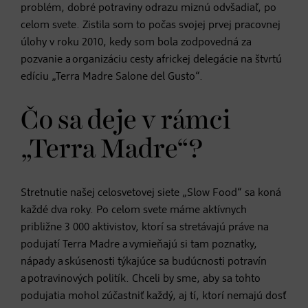
problém, dobré potraviny odrazu miznú odvšadiaľ, po
celom svete. Zistila som to počas svojej prvej pracovnej
úlohy v roku 2010, kedy som bola zodpovedná za
pozvanie a organizáciu cesty africkej delegácie na štvrtú
edíciu „Terra Madre Salone del Gusto“.
Čo sa deje v rámci
„Terra Madre“?
Stretnutie našej celosvetovej siete „Slow Food“ sa koná
každé dva roky. Po celom svete máme aktívnych
približne 3 000 aktivistov, ktorí sa stretávajú práve na
podujatí Terra Madre a vymieňajú si tam poznatky,
nápady a skúsenosti týkajúce sa budúcnosti potravín
a potravinových politík. Chceli by sme, aby sa tohto
podujatia mohol zúčastniť každý, aj tí, ktorí nemajú dosť