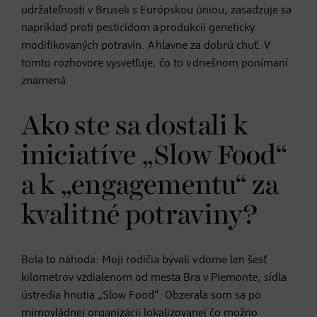
udržateľnosti v Bruseli s Európskou úniou, zasadzuje sa
napríklad proti pesticídom a produkcii geneticky
modifikovaných potravín. A hlavne za dobrú chuť. V
tomto rozhovore vysvetľuje, čo to v dnešnom ponímaní
znamená.
Ako ste sa dostali k
iniciatíve „Slow Food“
a k „engagementu“ za
kvalitné potraviny?
Bola to náhoda: Moji rodičia bývali v dome len šesť
kilometrov vzdialenom od mesta Bra v Piemonte, sídla
ústredia hnutia „Slow Food“. Obzerala som sa po
mimovládnej organizácii lokalizovanej čo možno