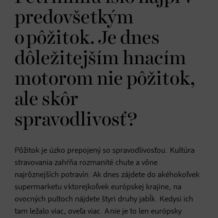
predovšetkým
o pôžitok. Je dnes
dôležitejším hnacím
motorom nie pôžitok,
ale skôr
spravodlivosť?
Pôžitok je úzko prepojený so spravodlivosťou. Kultúra
stravovania zahŕňa rozmanité chute a vône
najrôznejších potravín. Ak dnes zájdete do akéhokoľvek
supermarketu v ktorejkoľvek európskej krajine, na
ovocných pultoch nájdete štyri druhy jabĺk. Kedysi ich
tam ležalo viac, oveľa viac. A nie je to len európsky