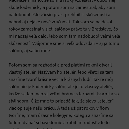
Nadviažem na to, že som tri roky vzdelával v odbornej
škole kaderníčky a potom som sa zamestnal, aby som
nadobudol ešte väčšiu prax, prehĺbil si skúsenosti a
nabral aj nejaké nové zručnosti. Tak som sa na desať
rokov zamestnal v sieti salónov práve tu v Bratislave, čo
mi naozaj veľa dalo, lebo som tam nadobudol veľmi veľa
skúseností. Vzájomne sme si veľa odovzdali – aj ja tomu
salónu, aj salón mne.
Potom som sa rozhodol a pred piatimi rokmi otvoril
vlastný ateliér. Nazývam ho ateliér, lebo všetci sa tam
snažíme tvoriť krásne veci a krásnych ľudí. Takže môj
salón nie je kadernícky salón, ale je to vlasový ateliér,
keďže sa tam naozaj veľmi hráme s farbami, tvarmi a so
stylingom. Čiže mne to pripadá tak, že slovo „ateliér“
viac opisuje našu prácu. A teda už päť rokov v ňom
tvoríme, mám úžasné kolegyne, kolegu a snažíme sa
ľuďom dvíhať sebavedomie a robiť im radosť v tejto