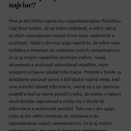
najviac?
Mne je dm blízka najmä tou najpodstatnejšou filozofiou.
Celý život tvrdím, že sa túžim vzdelávať, a veľmi rád aj
druhým odovzdávam nejaké know-how, vedomosti a
zručnosti. Takže s dm ma spája najmä to, že veľmi rada
vzdeláva a investuje do vzdelania svojich zamestnancov,
čo je aj mojím najväčším životným cieľom. Svoje
skúsenosti a zručnosti odovzdávať mladším, iným
kolegom a hlavne zdieľať informácie. Pretože v živote sa
dokážeme posúvať vpred a byť šťastní najmä vtedy, keď
sme ochotní zdieľať informácie, vieme sa o ne úprimne
podeliť a keď sa vieme potešiť z toho, že niekto v našom
okolí dokáže napredovať a môžu mu v živote tie
informácie a vedomosti pomôcť. Toto ma s dm spája.
Lebo aj dm veľmi investuje do vzdelania a do
napredovania svojich zamestnancov, čo je aj mojím