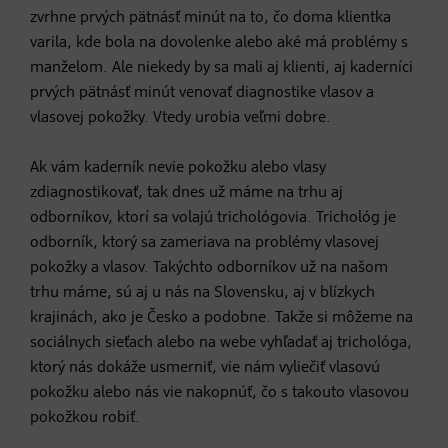
zvrhne prvých pätnásť minút na to, čo doma klientka
varila, kde bola na dovolenke alebo aké má problémy s
manželom. Ale niekedy by sa mali aj klienti, aj kaderníci
prvých pätnásť minút venovať diagnostike vlasov a
vlasovej pokožky. Vtedy urobia veľmi dobre.
Ak vám kaderník nevie pokožku alebo vlasy
zdiagnostikovať, tak dnes už máme na trhu aj
odborníkov, ktorí sa volajú trichológovia. Trichológ je
odborník, ktorý sa zameriava na problémy vlasovej
pokožky a vlasov. Takýchto odborníkov už na našom
trhu máme, sú aj u nás na Slovensku, aj v blízkych
krajinách, ako je Česko a podobne. Takže si môžeme na
sociálnych sieťach alebo na webe vyhľadať aj trichológa,
ktorý nás dokáže usmerniť, vie nám vyliečiť vlasovú
pokožku alebo nás vie nakopnúť, čo s takouto vlasovou
pokožkou robiť.