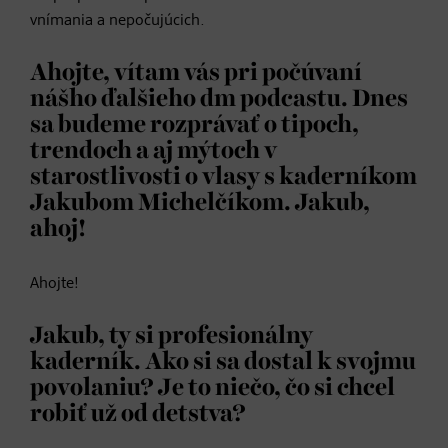
Viac informácií
vnímania a nepočujúcich.
Ahojte, vítam vás pri počúvaní
Prijať
nášho ďalšieho dm podcastu. Dnes
sa budeme rozprávať o tipoch,
trendoch a aj mýtoch v
starostlivosti o vlasy s kaderníkom
Jakubom Michelčíkom. Jakub,
ahoj!
Ahojte!
Jakub, ty si profesionálny
kaderník. Ako si sa dostal k svojmu
povolaniu? Je to niečo, čo si chcel
robiť už od detstva?