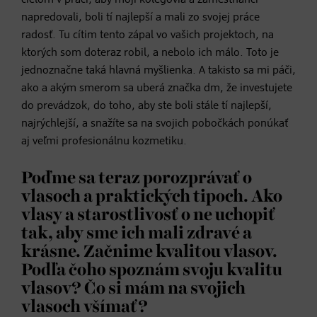
cieľom v práci, aby moji kolegovia a zamestnanci
napredovali, boli tí najlepší a mali zo svojej práce
radosť. Tu cítim tento zápal vo vašich projektoch, na
ktorých som doteraz robil, a nebolo ich málo. Toto je
jednoznačne taká hlavná myšlienka. A takisto sa mi páči,
ako a akým smerom sa uberá značka dm, že investujete
do prevádzok, do toho, aby ste boli stále tí najlepší,
najrýchlejší, a snažíte sa na svojich pobočkách ponúkať
aj veľmi profesionálnu kozmetiku.
Poďme sa teraz porozprávať o
vlasoch a praktických tipoch. Ako
vlasy a starostlivosť o ne uchopiť
tak, aby sme ich mali zdravé a
krásne. Začnime kvalitou vlasov.
Podľa čoho spoznám svoju kvalitu
vlasov? Čo si mám na svojich
vlasoch všímať?