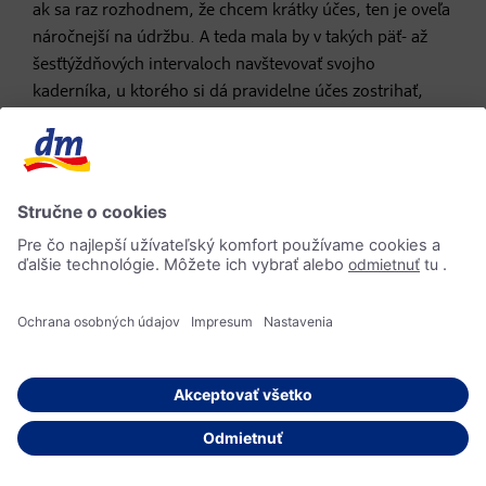
ak sa raz rozhodnem, že chcem krátky účes, ten je oveľa
náročnejší na údržbu. A teda mala by v takých päť- až
šesťtýždňových intervaloch navštevovať svojho
kaderníka, u ktorého si dá pravidelne účes zostrihať,
prestrihať, upraviť tak, aby sa dobre udržiaval. Pretože
krátke vlasy ja považujem na styling a na samotnú
údržbu a úpravu za jeden z najťažších účesov.
Takže ak sme pohodlní a nie sme ochotní často chodiť
ku kaderníkovi a vôbec, ráno sa čo i len pätnásť minút
povenovať úprave a stylingu vlasov, tak ani
neodporúčam do krátkeho účesu ísť. Čiže prvý bod by
bol jednoznačne dobre ostrihané vlasy s tým, že
zákazníčka je ochotná chodiť na ten strih aspoň raz za
šesť týždňov. Ďalej sú to vhodne vybrané stylingové a
fixačné produkty. Krátky účes si často vyžaduje použitie
dobrého penového tužidla alebo dnes máme už aj veľmi
kvalitné tekuté tužidlá, ktoré vieme komplexne aplikovať