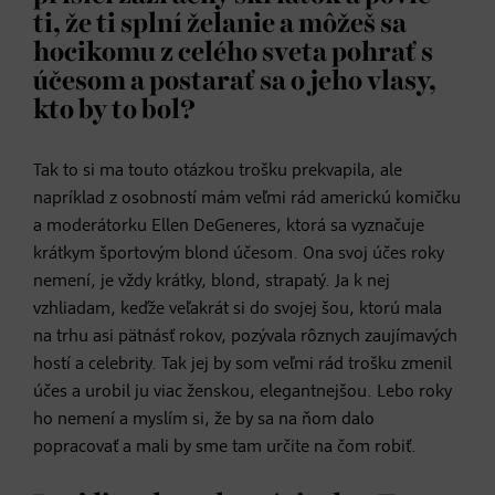
ti, že ti splní želanie a môžeš sa
hocikomu z celého sveta pohrať s
účesom a postarať sa o jeho vlasy,
kto by to bol?
Tak to si ma touto otázkou trošku prekvapila, ale
napríklad z osobností mám veľmi rád americkú komičku
a moderátorku Ellen DeGeneres, ktorá sa vyznačuje
krátkym športovým blond účesom. Ona svoj účes roky
nemení, je vždy krátky, blond, strapatý. Ja k nej
vzhliadam, keďže veľakrát si do svojej šou, ktorú mala
na trhu asi pätnásť rokov, pozývala rôznych zaujímavých
hostí a celebrity. Tak jej by som veľmi rád trošku zmenil
účes a urobil ju viac ženskou, elegantnejšou. Lebo roky
ho nemení a myslím si, že by sa na ňom dalo
popracovať a mali by sme tam určite na čom robiť.