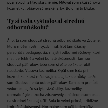
poznatkoch z hľadiska chémie. Miloval som skúšať novú
kozmetiku, objavovať nejaké farby. Bolo mi to blízke.
Ty si teda vyštudoval strednú
odbornú školu?
Áno. Ja som študoval strednú odbornú školu vo Zvolene,
ktorú môžem veľmi vyzdvihnúť. Bol tam úžasný
personál a pedagógovia, majstri odbornej výchovy, ktorí
mali perfektné a veľmi bohaté skúsenosti. Tam som
študoval päť rokov, lebo som si ešte po škole robil
nadstavbu Vlasová kozmetika. Opäť sme teda pri
kozmetike, ktorá mňa zaujímala aj tak do hĺbky, takže
som študoval tento odbor päť rokov. Tam som prehĺbil
vedomosti aj čo sa týka vizážistiky, kozmetiky,
dermatológie a trocha zdravovedy a následne som ostal
na strednej škole aj učiť. Bola to veľmi pekná, približne
trojročná skúsenosť. Normálne som učil kaderníčky,