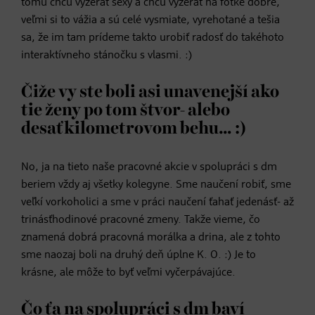
tomu chcú vyzerať sexy a chcú vyzerať na fotke dobre,
veľmi si to vážia a sú celé vysmiate, vyrehotané a tešia
sa, že im tam prídeme takto urobiť radosť do takéhoto
interaktívneho stánočku s vlasmi. :)
Čiže vy ste boli asi unavenejší ako
tie ženy po tom štvor- alebo
desaťkilometrovom behu… :)
No, ja na tieto naše pracovné akcie v spolupráci s dm
beriem vždy aj všetky kolegyne. Sme naučení robiť, sme
veľkí vorkoholici a sme v práci naučení ťahať jedenásť- až
trinásťhodinové pracovné zmeny. Takže vieme, čo
znamená dobrá pracovná morálka a drina, ale z tohto
sme naozaj boli na druhý deň úplne K. O. :) Je to
krásne, ale môže to byť veľmi vyčerpávajúce.
Čo ťa na spolupráci s dm baví