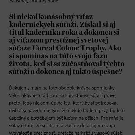
zvláštnej, smutnej dobe.
Si niekoľkonásobný víťaz
kaderníckych súťaží. Získal si aj
titul kaderníka roka a dokonca si
aj víťazom prestížnej svetovej
súťaže L’oreal Colour Trophy. Ako
si spomínaš na túto svoju fázu
života, keď si sa zúčastňoval týchto
súťaží a dokonca aj takto úspešne?
Ďakujem, mám na toto obdobie krásne spomienky.
Veľmi aktívne a rád som sa zúčastňoval súťaží práve
preto, lebo nie som úplne typ, ktorý by si potreboval
dvíhať sebavedomie tým, že niekde budem prvý, budem
úspešný a potrebujem byť ľuďom na očiach. Pre mňa je
súťaž o tom, že si cibrím a vlastne dokazujem svoju
vytrvalosť a precíznosť, pretože na každú vlasovú súťaž