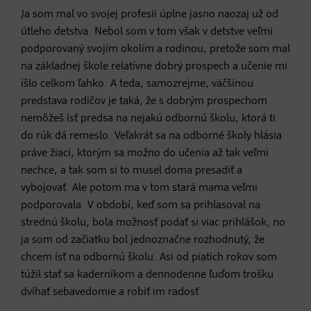
Ja som mal vo svojej profesii úplne jasno naozaj už od
útleho detstva. Nebol som v tom však v detstve veľmi
podporovaný svojím okolím a rodinou, pretože som mal
na základnej škole relatívne dobrý prospech a učenie mi
išlo celkom ľahko. A teda, samozrejme, väčšinou
predstava rodičov je taká, že s dobrým prospechom
nemôžeš ísť predsa na nejakú odbornú školu, ktorá ti
do rúk dá remeslo. Veľakrát sa na odborné školy hlásia
práve žiaci, ktorým sa možno do učenia až tak veľmi
nechce, a tak som si to musel doma presadiť a
vybojovať. Ale potom ma v tom stará mama veľmi
podporovala. V období, keď som sa prihlasoval na
strednú školu, bola možnosť podať si viac prihlášok, no
ja som od začiatku bol jednoznačne rozhodnutý, že
chcem ísť na odbornú školu. Asi od piatich rokov som
túžil stať sa kaderníkom a dennodenne ľuďom trošku
dvíhať sebavedomie a robiť im radosť.