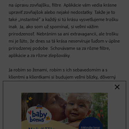
na úpravu zovňajšku, filtre. Aplikácie vám vedia krásne
upraviť zovňajšok alebo nejaké nedostatky. Takže je to
také „instantné“ a každý si tú krásu vysvetľujeme trošku
inak. Ja, ako som už spomínal, si veľmi vážim
prirodzenosť. Nebránim sa ani extravagancii, ale trošku
mi je ľúto, že dnes sa tá krása neservíruje ľuďom v úplne
prirodzenej podobe. Schovávame sa za rôzne filtre,
aplikácie a za rôzne zlepšováky.
Ja robím so ženami, robím s ich sebavedomím a s
klientmi a klientkami si budujem veľmi blízky, dôverný
vzťah. A mám pocit, že ľudia by od toho mali aspoň
trochu upustiť, pretože si myslím, že keby boli viac sami
sebou a spontánni a neschovávali sa práve za rôzne
filtre, sociálne siete a takéto zlepšováky, tak im to oveľa
viacej pristane. A aj im to dopomôže k rovnováhe a
väčšej mentálnej spokojnosti.