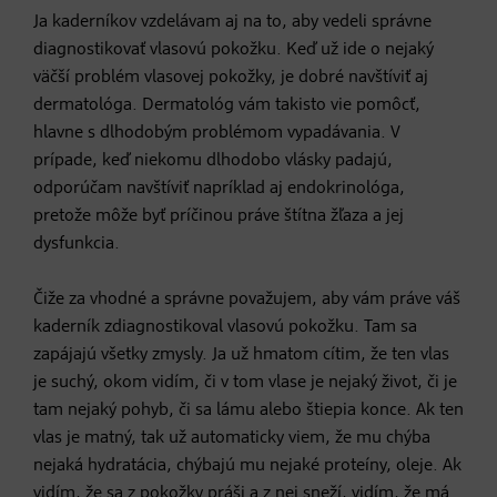
Ja kaderníkov vzdelávam aj na to, aby vedeli správne
diagnostikovať vlasovú pokožku. Keď už ide o nejaký
väčší problém vlasovej pokožky, je dobré navštíviť aj
dermatológa. Dermatológ vám takisto vie pomôcť,
hlavne s dlhodobým problémom vypadávania. V
prípade, keď niekomu dlhodobo vlásky padajú,
odporúčam navštíviť napríklad aj endokrinológa,
pretože môže byť príčinou práve štítna žľaza a jej
dysfunkcia.
Čiže za vhodné a správne považujem, aby vám práve váš
kaderník zdiagnostikoval vlasovú pokožku. Tam sa
zapájajú všetky zmysly. Ja už hmatom cítim, že ten vlas
je suchý, okom vidím, či v tom vlase je nejaký život, či je
tam nejaký pohyb, či sa lámu alebo štiepia konce. Ak ten
vlas je matný, tak už automaticky viem, že mu chýba
nejaká hydratácia, chýbajú mu nejaké proteíny, oleje. Ak
vidím, že sa z pokožky práši a z nej sneží, vidím, že má