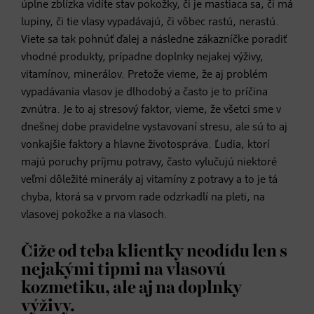
úplne zblízka vidíte stav pokožky, či je mastiaca sa, či má
lupiny, či tie vlasy vypadávajú, či vôbec rastú, nerastú.
Viete sa tak pohnúť ďalej a následne zákazníčke poradiť
vhodné produkty, prípadne doplnky nejakej výživy,
vitamínov, minerálov. Pretože vieme, že aj problém
vypadávania vlasov je dlhodobý a často je to príčina
zvnútra. Je to aj stresový faktor, vieme, že všetci sme v
dnešnej dobe pravidelne vystavovaní stresu, ale sú to aj
vonkajšie faktory a hlavne životospráva. Ľudia, ktorí
majú poruchy príjmu potravy, často vylučujú niektoré
veľmi dôležité minerály aj vitamíny z potravy a to je tá
chyba, ktorá sa v prvom rade odzrkadlí na pleti, na
vlasovej pokožke a na vlasoch.
Čiže od teba klientky neodídu len s
nejakými tipmi na vlasovú
kozmetiku, ale aj na doplnky
výživy.