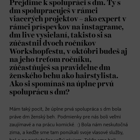
Prejdime k spolupráci s dm. Ty s
dm spolupracuješ v rámci
viacerých projektov – ako expert v
rámci príspevkov na instagrame,
dm live vysielaní, takisto si sa
zúčastnil dvoch ročníkov
Workshopfestu, v októbri budeš aj
na jeho treťom ročníku,
zúčastňuješ sa pravidelne dm
ženského behu ako hairstylista.
Ako si spomínaš na úplne prvú
spoluprácu s dm?
Mám taký pocit, že úplne prvá spolupráca s dm bola
práve dm ženský beh. Podmienky pre nás boli veľmi
zaujímavé a na prácu komické. :) Bola nám neskutočná
zima, a keďže sme tam ponúkali svoje vlasové služby,