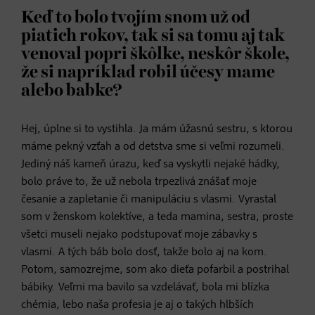
Keď to bolo tvojím snom už od
piatich rokov, tak si sa tomu aj tak
venoval popri škôlke, neskôr škole,
že si napríklad robil účesy mame
alebo babke?
Hej, úplne si to vystihla. Ja mám úžasnú sestru, s ktorou
máme pekný vzťah a od detstva sme si veľmi rozumeli.
Jediný náš kameň úrazu, keď sa vyskytli nejaké hádky,
bolo práve to, že už nebola trpezlivá znášať moje
česanie a zapletanie či manipuláciu s vlasmi. Vyrastal
som v ženskom kolektíve, a teda mamina, sestra, proste
všetci museli nejako podstupovať moje zábavky s
vlasmi. A tých báb bolo dosť, takže bolo aj na kom.
Potom, samozrejme, som ako dieťa pofarbil a postrihal
bábiky. Veľmi ma bavilo sa vzdelávať, bola mi blízka
chémia, lebo naša profesia je aj o takých hlbších