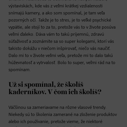
výstaviskách, kde vás z veľmi krátkej vzdialenosti
snímajú kamery, a ako som spomínal, je tam veľa
pozorných očí. Takže je to stres, je to veľké psychické
vypätie, ale stojí to za to, pretože vás to v živote posúva
veľmi ďaleko. Dáva vám to takú príjemnú, zdravú
súťaživosť a zoznámite sa so super kolegami, ktorí vás
takisto dokážu v niečom inšpirovať, niečo vás naučiť.
Dalo mi to v živote veľmi veľa, pretože mi to dalo takú
húževnatosť a vytrvalosť. Bolo to super, veľmi rád na to
spomínam.
Už si spomínal, že školíš
kaderníkov. V čom ich školíš?
Väčšinou sa zameriavame na rôzne vlasové trendy.
Niekedy sú to školenia zamerané na zloženie produktov
alebo ich používanie, pretože vieme, že niektoré