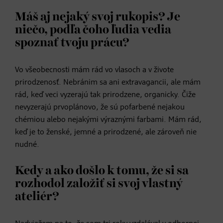
Máš aj nejaký svoj rukopis? Je
niečo, podľa čoho ľudia vedia
spoznať tvoju prácu?
Vo všeobecnosti mám rád vo vlasoch a v živote
prirodzenosť. Nebránim sa ani extravagancii, ale mám
rád, keď veci vyzerajú tak prirodzene, organicky. Čiže
nevyzerajú prvoplánovo, že sú pofarbené nejakou
chémiou alebo nejakými výraznými farbami. Mám rád,
keď je to ženské, jemné a prirodzené, ale zároveň nie
nudné.
Kedy a ako došlo k tomu, že si sa
rozhodol založiť si svoj vlastný
ateliér?