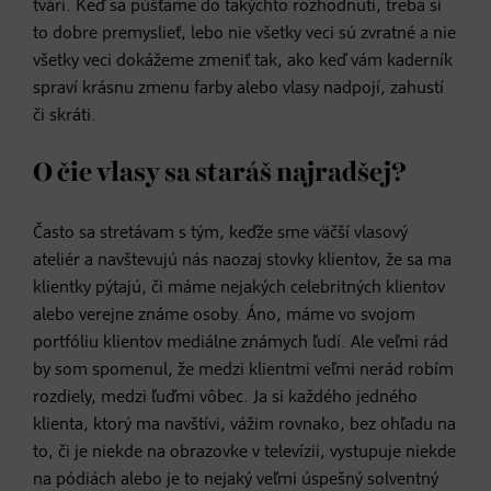
tvári. Keď sa púšťame do takýchto rozhodnutí, treba si
to dobre premyslieť, lebo nie všetky veci sú zvratné a nie
všetky veci dokážeme zmeniť tak, ako keď vám kaderník
spraví krásnu zmenu farby alebo vlasy nadpojí, zahustí
či skráti.
O čie vlasy sa staráš najradšej?
Často sa stretávam s tým, keďže sme väčší vlasový
ateliér a navštevujú nás naozaj stovky klientov, že sa ma
klientky pýtajú, či máme nejakých celebritných klientov
alebo verejne známe osoby. Áno, máme vo svojom
portfóliu klientov mediálne známych ľudí. Ale veľmi rád
by som spomenul, že medzi klientmi veľmi nerád robím
rozdiely, medzi ľuďmi vôbec. Ja si každého jedného
klienta, ktorý ma navštívi, vážim rovnako, bez ohľadu na
to, či je niekde na obrazovke v televízii, vystupuje niekde
na pódiách alebo je to nejaký veľmi úspešný solventný