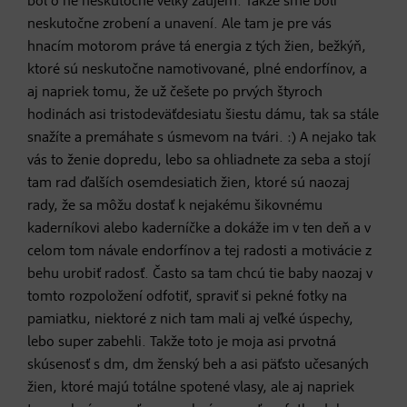
bol o ne neskutočne veľký záujem. Takže sme boli
neskutočne zrobení a unavení. Ale tam je pre vás
hnacím motorom práve tá energia z tých žien, bežkýň,
ktoré sú neskutočne namotivované, plné endorfínov, a
aj napriek tomu, že už češete po prvých štyroch
hodinách asi tristodeväťdesiatu šiestu dámu, tak sa stále
snažíte a premáhate s úsmevom na tvári. :) A nejako tak
vás to ženie dopredu, lebo sa ohliadnete za seba a stojí
tam rad ďalších osemdesiatich žien, ktoré sú naozaj
rady, že sa môžu dostať k nejakému šikovnému
kaderníkovi alebo kaderníčke a dokáže im v ten deň a v
celom tom návale endorfínov a tej radosti a motivácie z
behu urobiť radosť. Často sa tam chcú tie baby naozaj v
tomto rozpoložení odfotiť, spraviť si pekné fotky na
pamiatku, niektoré z nich tam mali aj veľké úspechy,
lebo super zabehli. Takže toto je moja asi prvotná
skúsenosť s dm, dm ženský beh a asi päťsto učesaných
žien, ktoré majú totálne spotené vlasy, ale aj napriek