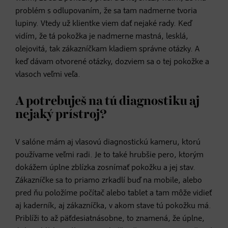
problém s odlupovaním, že sa tam nadmerne tvoria
lupiny. Vtedy už klientke viem dať nejaké rady. Keď
vidím, že tá pokožka je nadmerne mastná, lesklá,
olejovitá, tak zákazníčkam kladiem správne otázky. A
keď dávam otvorené otázky, dozviem sa o tej pokožke a
vlasoch veľmi veľa.
A potrebuješ na tú diagnostiku aj
nejaký prístroj?
V salóne mám aj vlasovú diagnostickú kameru, ktorú
používame veľmi radi. Je to také hrubšie pero, ktorým
dokážem úplne zblízka zosnímať pokožku a jej stav.
Zákazníčke sa to priamo zrkadlí buď na mobile, alebo
pred ňu položíme počítač alebo tablet a tam môže vidieť
aj kaderník, aj zákazníčka, v akom stave tú pokožku má.
Priblíži to až päťdesiatnásobne, to znamená, že úplne,