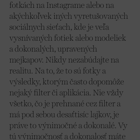
fotkách na Instagrame alebo na
akýchkoľvek iných vyretušovaných
sociálnych sieťach, kde je veľa
vysnívaných fotiek alebo modeliek
a dokonalých, upravených
mejkapov. Nikdy nezabúdajte na
realitu. Na to, že to sú fotky a
výsledky, ktorým často dopomôže
nejaký filter či aplikácia. Nie vždy
všetko, čo je prehnané cez filter a
má pod sebou desaťtisíc lajkov, je
práve to výnimočné a dokonalé. Vy
tú výnimočnosť a dokonalosť máte