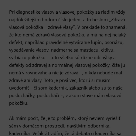
Pri diagnostike vlasov a vlasovej pokožky sa riadim vždy
najdôležitejším bodom číslo jeden, a to heslom „Zdravá
vlasová pokožka = zdravé vlasy“. V preklade to znamená,
že kto nemá zdravú vlasovú pokožku a má na nej nejaký
defekt, napríklad pravidelné vytváranie lupín, psoriázu,
vypadávanie vlasov, nadmerne sa mastiacu, citlivú,
svrbiacu pokožku – toto všetko sú rôzne odchýlky a
defekty od zdravej a normálnej vlasovej pokožky, čiže ju
nemá v rovnováhe a nie je zdravá –, nikdy nebude mať
zdravé ani vlasy. Toto je prvá vec, ktorú si musím
uvedomiť – či som kaderník, zákazník alebo sú to naše
poslucháčky, poslucháči –, v akom stave mám vlasovú
pokožku.
Ak mám pocit, že je to problém, ktorý neviem vyriešiť
sám v domácom prostredí, navštívim odborníka,
kaderníka. Veľakrát vidím, že tá debata u kaderníka sa