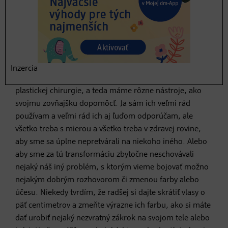
Čiže pre teba je krása
prirodzenosť?
Určite. Ja sa nebránim, ani keď človek má nejaké defekty
– či už vlasové, na svojom tele alebo na tvári. Veď dnes
Inzercia
máme úžasné výdobytky aj estetickej medicíny, aj
plastickej chirurgie, a teda máme rôzne nástroje, ako
svojmu zovňajšku dopomôcť. Ja sám ich veľmi rád
používam a veľmi rád ich aj ľuďom odporúčam, ale
všetko treba s mierou a všetko treba v zdravej rovine,
aby sme sa úplne nepretvárali na niekoho iného. Alebo
aby sme za tú transformáciu zbytočne neschovávali
nejaký náš iný problém, s ktorým vieme bojovať možno
nejakým dobrým rozhovorom či zmenou farby alebo
účesu. Niekedy tvrdím, že radšej si dajte skrátiť vlasy o
päť centimetrov a zmeňte výrazne ich farbu, ako si máte
dať urobiť nejaký nezvratný zákrok na svojom tele alebo