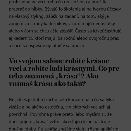
profesionálne veci treba čo do zloženia a použitia
prebrať do hĺbky. Bývajú to školenia aj na tvorbu účesov,
na vlasový styling, záleží na zadaní, na tom, aký je
záujem zo strany kaderníkov, v čom majú nedostatky
alebo v čom sa chcú ešte zlepšiť. Často sa ich zúčastňujú
aj kaderníci, ktorí majú iba ročnú alebo dvojročnú prax
a chcú sa úspešne uplatniť v salónoch.
Vo svojom salóne robíte krásne
veci a robíte ľudí krásnymi. Čo pre
teba znamená „krása“? Ako
vnímaš krásu ako takú?
No, dnes je doba trochu taká konzumná a čo sa týka
vizáže a nejakého estetična, v niektorých veciach aj
povrchná. Povrchná práve preto, lebo myslím si, že
dnes pojem „krása“ veľmi skresľujú rôzne nástroje
dnešnej doby. Sú zväčša sociálne siete, rôzne aplikácie