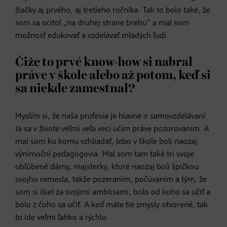
žiačky aj prvého, aj tretieho ročníka. Tak to bolo také, že
som sa ocitol „na druhej strane brehu“ a mal som
možnosť edukovať a vzdelávať mladých ľudí.
Čiže to prvé know-how si nabral
práve v škole alebo až potom, keď si
sa niekde zamestnal?
Myslím si, že naša profesia je hlavne o samovzdelávaní.
Ja sa v živote veľmi veľa vecí učím práve pozorovaním. A
mal som ku komu vzhliadať, lebo v škole boli naozaj
výnimoční pedagógovia. Mal som tam také tri svoje
obľúbené dámy, majsterky, ktoré naozaj boli špičkou
svojho remesla, takže pozeraním, počúvaním a tým, že
som si išiel za svojimi ambíciami, bolo od koho sa učiť a
bolo z čoho sa učiť. A keď máte tie zmysly otvorené, tak
to ide veľmi ľahko a rýchlo.