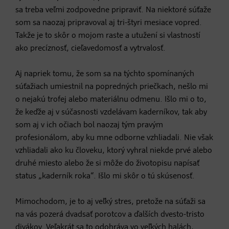
sa treba veľmi zodpovedne pripraviť. Na niektoré súťaže
som sa naozaj pripravoval aj tri-štyri mesiace vopred.
Takže je to skôr o mojom raste a utužení si vlastností
ako precíznosť, cieľavedomosť a vytrvalosť.
Aj napriek tomu, že som sa na týchto spomínaných
súťažiach umiestnil na popredných priečkach, nešlo mi
o nejakú trofej alebo materiálnu odmenu. Išlo mi o to,
že keďže aj v súčasnosti vzdelávam kaderníkov, tak aby
som aj v ich očiach bol naozaj tým pravým
profesionálom, aby ku mne odborne vzhliadali. Nie však
vzhliadali ako ku človeku, ktorý vyhral niekde prvé alebo
druhé miesto alebo že si môže do životopisu napísať
status „kaderník roka“. Išlo mi skôr o tú skúsenosť.
Mimochodom, je to aj veľký stres, pretože na súťaži sa
na vás pozerá dvadsať porotcov a ďalších dvesto-tristo
divákov. Veľakrát sa to odohráva vo veľkých halách,