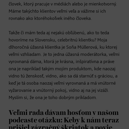
človek, ktorý pracuje v médiách alebo je mienkotvorný.
Máme takýchto klientov veľmi veľa a vážime si ich
rovnako ako ktoréhokoľvek iného človeka.
Takže či mám teda aj nejakú obľúbenú, ako to teda
hovoríme na Slovensku, celebritnú klientku? Moja
dlhoročná úžasná klientka je Soňa Müllerová, ku ktorej
veľmi vzhliadam. Je to jedna úžasná moderátorka, veľmi
vyrovnaná dáma, ktorá je krásna, inšpiratívna a práve
ona je napríklad takým mojím produktom, kde naozaj
vidno tú ženskosť, vidno, ako sa dá starnúť s gráciou, a
keď je tá osoba naozaj veľmi vyrovnaná a má vnútorné
vyžarovanie a vnútorný pokoj, vidno aj na jej vizáži.
Myslím si, že ona je toho dobrým príkladom.
Veľmi rada dávam hosťom v našom
podcaste otázku: Keby k nám teraz
prišiel zázračný škriatok a povie