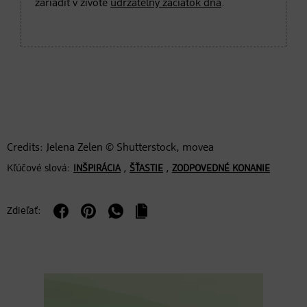
zariadiť v živote
udržateľný začiatok dňa
.
Credits: Jelena Zelen © Shutterstock, movea
Kľúčové slová:
,
,
INŠPIRÁCIA
ŠŤASTIE
ZODPOVEDNÉ KONANIE
Zdieľať: