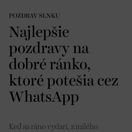
POZDRAV SLNKU
Najlepšie
pozdravy na
dobré ránko,
ktoré potešia cez
WhatsApp
Keď sa ráno vydarí, z milého