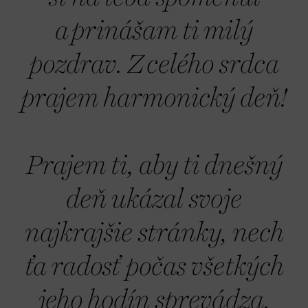
a prinášam ti milý
pozdrav. Z celého srdca
prajem harmonický deň!
Prajem ti, aby ti dnešný
deň ukázal svoje
najkrajšie stránky, nech
ťa radosť počas všetkých
jeho hodín sprevádza.