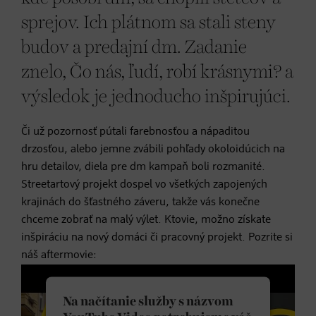
sprejov. Ich plátnom sa stali steny
budov a predajní dm. Zadanie
znelo, Čo nás, ľudí, robí krásnymi? a
výsledok je jednoducho inšpirujúci.
Či už pozornosť pútali farebnosťou a nápaditou
drzosťou, alebo jemne zvábili pohľady okoloidúcich na
hru detailov, diela pre dm kampaň boli rozmanité.
Streetartový projekt dospel vo všetkých zapojených
krajinách do šťastného záveru, takže vás konečne
chceme zobrať na malý výlet. Ktovie, možno získate
inšpiráciu na nový domáci či pracovný projekt. Pozrite si
náš aftermovie:
Na načítanie služby s názvom