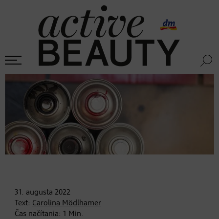
31. augusta
2022
Text:
Carolina Mödlhamer
Čas načítania:
1
Min.