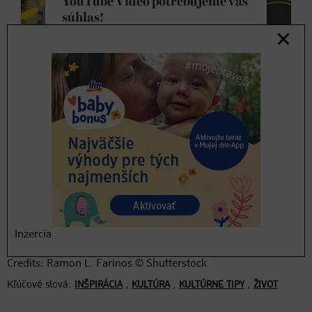
YouTube Video potrebujeme váš
súhlas!
Na vloženie videoobsahu, ktorý môže
zhromažďovať údaje o vašej činnosti,
používame službu tretej strany. Ak
chcete sledovať toto video, prečítajte si
podrobnosti a prijmite podmienky služby.
Videocredits: Veronika Wieser, ALTERMEDIA – Marketing
Agency, Nadina Muminović, Tsoneva-Tabak, Michel
Viac informácií
Kubacek, dm Hrvatska, COLORA DIGITAL, Szalt Stream
SRL, Foto atelje, Zeldeo, Zavod AAMI, Jaroslav Hasman;
Fullart Studio /GroupM Creative Solutions, Star Network
Prijať
Powered by
Usercentrics Consent
Inzercia
Management Platform
Credits: Ramon L. Farinos © Shutterstock
Kľúčové slová:
,
,
,
INŠPIRÁCIA
KULTÚRA
KULTÚRNE TIPY
ŽIVOT