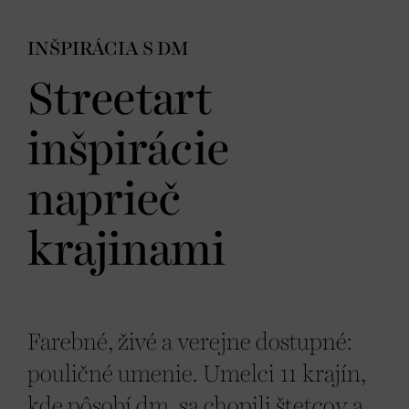
INŠPIRÁCIA S DM
Streetart
inšpirácie
naprieč
krajinami
Farebné, živé a verejne dostupné:
pouličné umenie. Umelci 11 krajín,
kde pôsobí dm, sa chopili štetcov a