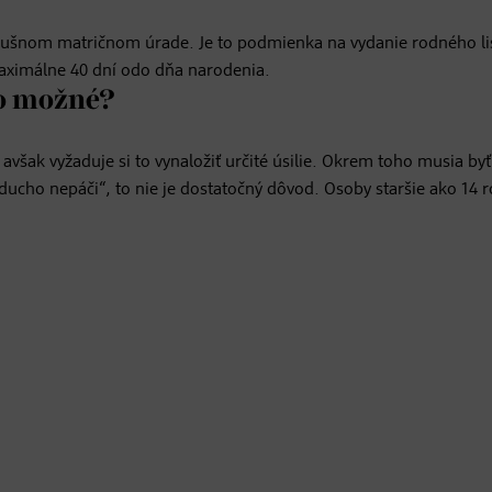
lušnom matričnom úrade. Je to podmienka na vydanie rodného li
maximálne 40 dní odo dňa narodenia.
to možné?
 avšak vyžaduje si to vynaložiť určité úsilie. Okrem toho musia byť
cho nepáči“, to nie je dostatočný dôvod. Osoby staršie ako 14 