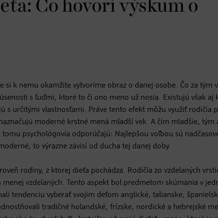
eťa: Čo hovorí výskum o
si k nemu okamžite vytvoríme obraz o danej osobe. Čo za tým 
senosti s ľuďmi, ktoré to či ono meno už nosia. Existujú však aj 
ú s určitými vlastnosťami. Práve tento efekt môžu využiť rodičia p
 naznačujú moderné krstné mená mladší vek. A čím mladšie, tým 
iek tomu psychológovia odporúčajú: Najlepšou voľbou sú nadčasov
oderné, to výrazne závisí od ducha tej danej doby.
oveň rodiny, z ktorej dieťa pochádza. Rodičia zo vzdelaných vrst
ch menej vzdelaných. Tento aspekt bol predmetom skúmania v jed
ali tendenciu vyberať svojim deťom anglické, talianske, španielsk
nostňovali tradičné holandské, frízske, nordické a hebrejské m