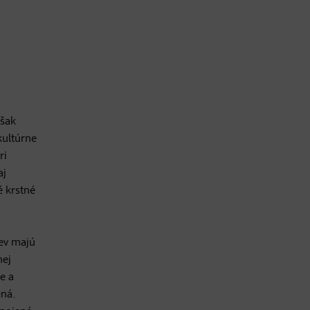
však
kultúrne
ri
aj
é krstné
iev majú
nej
e a
ená.