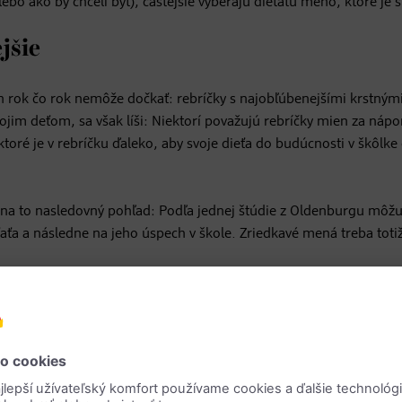
alebo ako by chceli byť), častejšie vyberajú dieťaťu meno, ktoré je 
jšie
h rok čo rok nemôže dočkať: rebríčky s najobľúbenejšími krstným
jim deťom, sa však líši: Niektorí považujú rebríčky mien za ná
ktoré je v rebríčku ďaleko, aby svoje dieťa do budúcnosti v škôlke 
 na to nasledovný pohľad: Podľa jednej štúdie z Oldenburgu môž
aťa a následne na jeho úspech v škole. Zriedkavé mená treba toti
meno, o takýchto menách sa možno informovať priamo na matri
ákonom: Označenia či názvy, ktoré sa bežne nepoužívajú ako men
smú.
zhodnutia