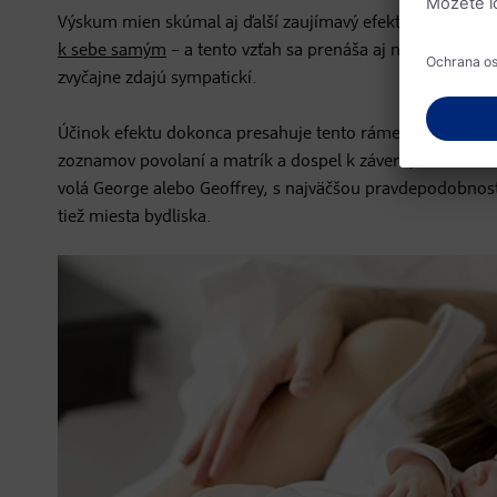
Výskum mien skúmal aj ďalší zaujímavý efekt a síce „name 
k sebe samým
– a tento vzťah sa prenáša aj na veci a ľud
zvyčajne zdajú sympatickí.
Účinok efektu dokonca presahuje tento rámec: americký 
zoznamov povolaní a matrík a dospel k záveru, že meno ča
volá George alebo Geoffrey, s najväčšou pravdepodobnosť
tiež miesta bydliska.