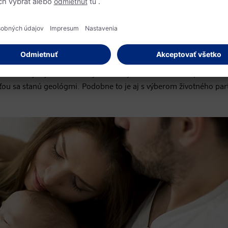
letter“ efekt. Tkvie v tom, že väčšina ľudí má podľa neho pozití
í, o ktorých majú pocit, že k nim patria. Z tohto dôvodu sa nám m
sociálny psychológ Brett Pelham prešiel nespočetné množstvo mi
sto určuje aj smer dôležitých životných rozhodnutí. Napríklad a
ou sa stanú geológmi. Podobne to je aj s výberom životného par