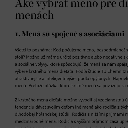
Aké vybrať meno pre di
menách
1. Mená sú spojené s asociáciami
Všetci to poznáme: Keď počujeme meno, bezpodmienečne 
stojí? Možno už máme určité pozitívne alebo negatívne skú
a sociálne vplyvy, ktoré spôsobujú, že mená sa nám spájaj
výbere krstného mena dieťaťa. Podľa štúdie TU Chemnitz
atraktívnejšie a inteligentnejšie, podľa opýtaných. Napr
mená. Pretože otázka, ktoré krstné mená sa považujú za m
Z krstného mena dieťaťa možno vyvodiť aj vzdelanostnú úr
tendenciu dávať svojim deťom iné mená ako rodičia z tý
dlhodobej holandskej štúdii: Rodičia s nižšími príjmami m
medzinárodné mená. Rodičia s vyšším príjmom zasa upred