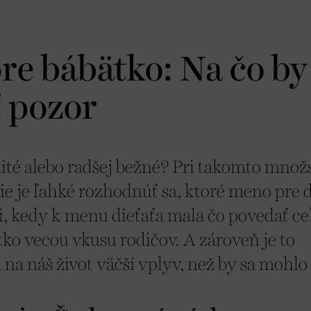
e bábätko: Na čo by 
ť pozor
té alebo radšej bežné? Pri takomto množ
ie je ľahké rozhodnúť sa, ktoré meno pre 
ti, kedy k menu dieťaťa mala čo povedať ce
tko vecou vkusu rodičov. A zároveň je to
a náš život väčší vplyv, než by sa mohlo 