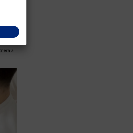
vny
vzťah
enovci
en,
k sa muž
tnera a