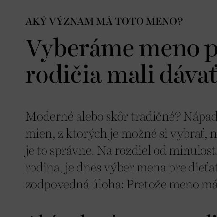
AKÝ VÝZNAM MÁ TOTO MENO?
Vyberáme meno pr
rodičia mali dáva
Moderné alebo skôr tradičné? Nápadi
mien, z ktorých je možné si vybrať, n
je to správne. Na rozdiel od minulos
rodina, je dnes výber mena pre dieťa
zodpovedná úloha: Pretože meno má n