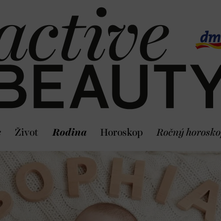
e
Život
Rodina
Horoskop
Ročný horosko