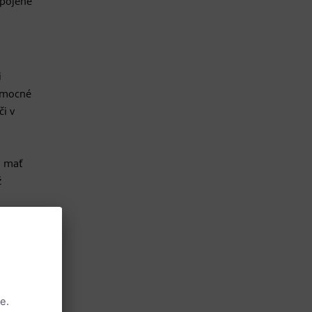
spojené
i
pomocné
či v
u mať
ž
čnom
á alebo