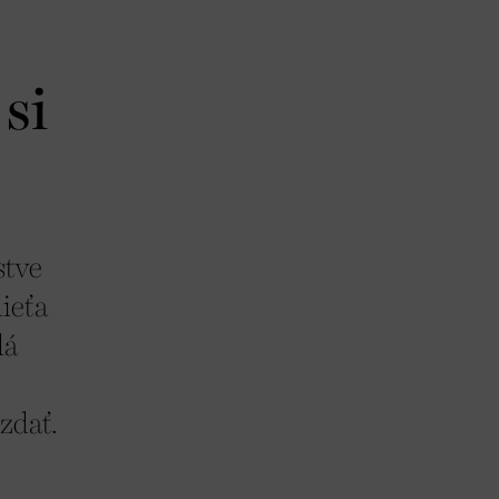
si
stve
dieťa
lá
zdať.