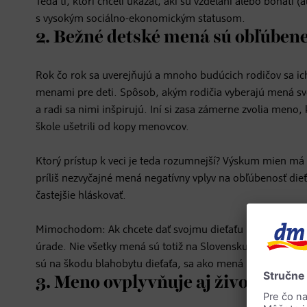
Teda tí, ktorí chceli ukázať, akí sú vzdelaní alebo bohatí (
s vysokým sociálno-ekonomickým statusom.
2. Bežné detské mená sú obľúbene
Rok čo rok sa uverejňujú a mnoho budúcich rodičov sa ic
menami pre deti. Spôsob, akým rodičia vyberajú mená svo
a radi sa nimi inšpirujú. Iní si zasa zámerne zvolia meno, 
škole ušetrili od kopy menovcov.
Ktorý prístup k veci je teda rozumnejší? Výskum mien má
príliš nezvyčajné mená negatívny vplyv na obľúbenosť dieť
častejšie hláskovať.
Mimochodom: Ak chcete dať svojmu dieťaťu nezvyčajné 
úrade. Nie všetky mená sú totiž na Slovensku povolené z
sú na škodu blahobytu dieťaťa, sa ako mená používať ne
3. Meno ovplyvňuje aj životné ro