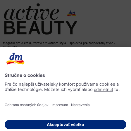
Magazín dm o kráse, zdraví a životnom štýle – spoločne pre zodpovedný život v
rovnováhe
dm e-shop
Kontakt
ACTIVE BEAUTY magazín
Impressum
Ochrana osobných údajov
Informácia o prístupnosti
AI-smernica