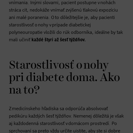
vnímania. Inými slovami, pacient postupne v nohách
stráca cit, nedokáže vnímať zvýšenú tlakovú expozíciu
ani malé poranenia. O to dôležitejšie je, aby pacienti
starostlivosť o nohy v prípade diabetickej
polyneouropatie vložili do rúk odborníka, ideálne by tak
mali učiniť
každé štyri až šesť týždňov.
Starostlivosť o nohy
pri diabete doma. Ako
na to?
Z medicínskeho hľadiska sa odporúča absolvovať
pedikúru každých šesť týždňov. Nemenej dôležitá je však
aj každodenná starostlivosť v domácom prostredí. Po
sprchovaní sa preto vždy určite uistite, aby ste si dobre