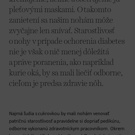
pleťovými maskami. O takomto
zanietení sa našim nohám môže
zvyčajne len snívať. Starostlivosť
o nohy v prípade ochorenia diabetes
nie je však o nič menej dôležitá
a práve poranenia, ako napríklad
kurie oká, by sa mali liečiť odborne,
cieľom je predsa zdravie nôh.
Najmä ľudia s cukrovkou by mali nohám venovať
patričnú starostlivosť a pravidelne si dopriať pedikúru,
odborne vykonanú zdravotníckym pracovníkom. Okrem