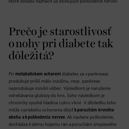
ktoré dokážu naznačiť už existujúce poškodenie nervov.
Prečo je starostlivosť
o nohy pri diabete tak
dôležitá?
Pri
metabolickom ochorení
diabetes sa v pankrease
produkuje príliš málo inzulínu, resp. pankreas
neprodukuje inzulín vôbec. Výsledkom je narušenie
vstrebávania glukózy do krvi, čoho následkom je
chronicky vysoká hladina cukru v krvi. V dôsledku toho
môže v priebehu ochorenia dôjsť
k poruchám krvného
obehu a k poškodeniu nervov.
Ak nastane poškodenie,
dochádza k zlému hojeniu rán a poruchám zmyslového