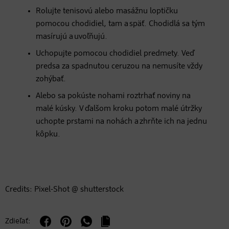
Rolujte tenisovú alebo masážnu loptičku
pomocou chodidiel, tam a späť. Chodidlá sa tým
masírujú a uvoľňujú.
Uchopujte pomocou chodidiel predmety. Veď
predsa za spadnutou ceruzou na nemusíte vždy
zohýbať.
Alebo sa pokúste nohami roztrhať noviny na
malé kúsky. V ďalšom kroku potom malé útržky
uchopte prstami na nohách a zhrňte ich na jednu
kôpku.
Credits: Pixel-Shot @ shutterstock
Zdieľať: