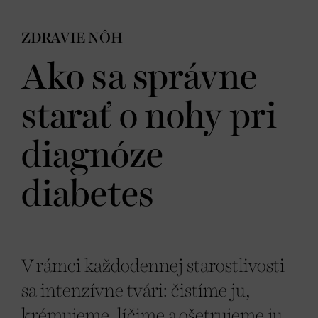
ZDRAVIE NÔH
Ako sa správne
starať o nohy pri
diagnóze
diabetes
V rámci každodennej starostlivosti
sa intenzívne tvári: čistíme ju,
krémujeme, líčime a ošetrujeme ju