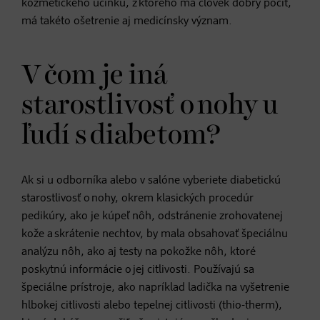
kozmetického účinku, z ktorého má človek dobrý pocit,
má takéto ošetrenie aj medicínsky význam.
V čom je iná
starostlivosť o nohy u
ľudí s diabetom?
Ak si u odborníka alebo v salóne vyberiete diabetickú
starostlivosť o nohy, okrem klasických procedúr
pedikúry, ako je kúpeľ nôh, odstránenie zrohovatenej
kože a skrátenie nechtov, by mala obsahovať špeciálnu
analýzu nôh, ako aj testy na pokožke nôh, ktoré
poskytnú informácie o jej citlivosti. Používajú sa
špeciálne prístroje, ako napríklad ladička na vyšetrenie
hlbokej citlivosti alebo tepelnej citlivosti (thio-therm),