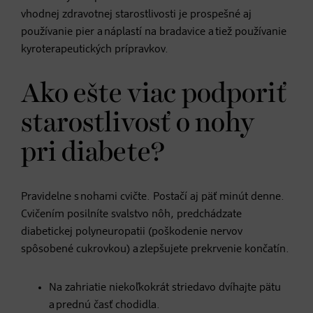
vhodnej zdravotnej starostlivosti je prospešné aj
používanie pier a náplastí na bradavice a tiež používanie
kyroterapeutických prípravkov.
Ako ešte viac podporiť
starostlivosť o nohy
pri diabete?
Pravidelne s nohami cvičte. Postačí aj päť minút denne.
Cvičením posilníte svalstvo nôh, predchádzate
diabetickej polyneuropatii (poškodenie nervov
spôsobené cukrovkou) a zlepšujete prekrvenie končatín.
Na zahriatie niekoľkokrát striedavo dvíhajte pätu
a prednú časť chodidla.