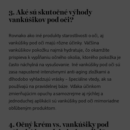
3. Aké sú skutočné výhody
vankúšikov pod oči?
Rovnako ako iné produkty starostlivosti o oči, aj
vankúšiky pod oči majú rôzne účinky. Väčšina
vankúšikov pokožku najmä hydratuje, čo okamžite
prispieva k vypĺňaniu očného okolia, ktorého pokožka je
často náchylná na vysušovanie. Iné vankúšiky pod oči sú
zasa napustené intenzívnymi anti-aging zložkami a
dlhodobo vyhladzujú vrásky – špeciálne vtedy, ak sa
používajú na pravidelnej báze. Vďaka účinkom
zmierňujúcim opuchy a samozrejme aj rýchlej a
jednoduchej aplikácii sú vankúšiky pod oči mimoriadne
obľúbeným produktom.
4. Očný krém vs. vankúšiky pod