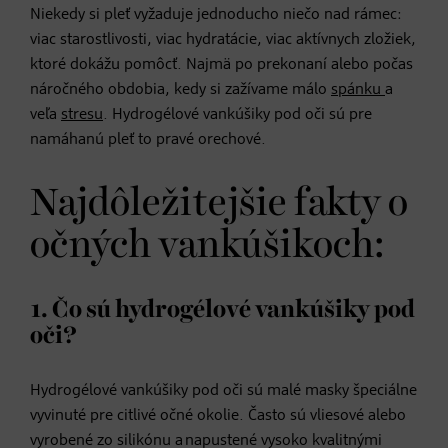
Niekedy si pleť vyžaduje jednoducho niečo nad rámec:
viac starostlivosti, viac hydratácie, viac aktívnych zložiek,
ktoré dokážu pomôcť. Najmä po prekonaní alebo počas
náročného obdobia, kedy si zažívame málo
spánku
a
veľa
stresu
. Hydrogélové vankúšiky pod oči sú pre
namáhanú pleť to pravé orechové.
Najdôležitejšie fakty o
očných vankúšikoch:
1. Čo sú hydrogélové vankúšiky pod
oči?
Hydrogélové vankúšiky pod oči sú malé masky špeciálne
vyvinuté pre citlivé očné okolie. Často sú vliesové alebo
vyrobené zo silikónu a napustené vysoko kvalitnými