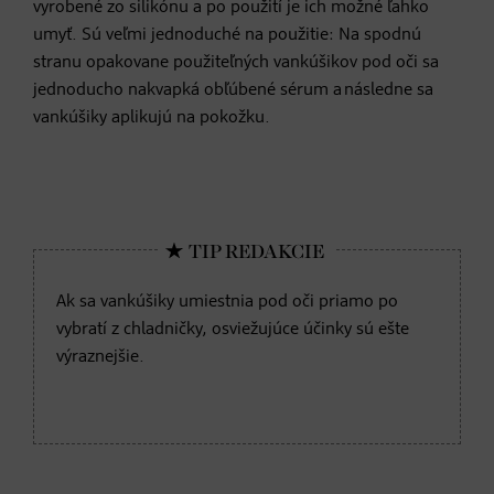
vyrobené zo silikónu a po použití je ich možné ľahko
umyť. Sú veľmi jednoduché na použitie: Na spodnú
stranu opakovane použiteľných vankúšikov pod oči sa
jednoducho nakvapká obľúbené sérum a následne sa
vankúšiky aplikujú na pokožku.
Ak sa vankúšiky umiestnia pod oči priamo po
vybratí z chladničky, osviežujúce účinky sú ešte
výraznejšie.