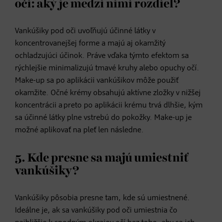
oči: aký je medzi nimi rozdiel?
Vankúšiky pod oči uvoľňujú účinné látky v
koncentrovanejšej forme a majú aj okamžitý
ochladzujúci účinok. Práve vďaka týmto efektom sa
rýchlejšie minimalizujú tmavé kruhy alebo opuchy očí.
Make-up sa po aplikácii vankúšikov môže použiť
okamžite. Očné krémy obsahujú aktívne zložky v nižšej
koncentrácii a preto po aplikácii krému trvá dlhšie, kým
sa účinné látky plne vstrebú do pokožky. Make-up je
možné aplikovať na pleť len následne.
5. Kde presne sa majú umiestniť
vankúšiky?
Vankúšiky pôsobia presne tam, kde sú umiestnené.
Ideálne je, ak sa vankúšiky pod oči umiestnia čo