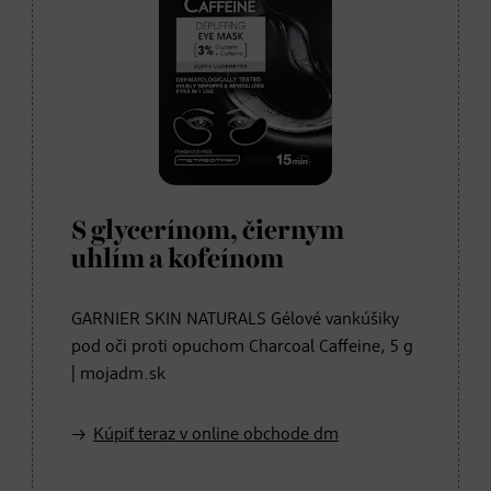
S glycerínom, čiernym
uhlím a kofeínom
GARNIER SKIN NATURALS Gélové vankúšiky
pod oči proti opuchom Charcoal Caffeine, 5 g
| mojadm.sk
Kúpiť teraz v online obchode dm