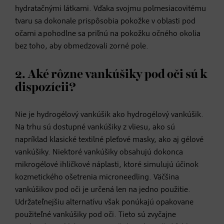
hydratačnými látkami. Vďaka svojmu polmesiacovitému
tvaru sa dokonale prispôsobia pokožke v oblasti pod
očami a pohodlne sa priľnú na pokožku očného okolia
bez toho, aby obmedzovali zorné pole.
2. Aké rôzne vankúšiky pod oči sú k
dispozícii?
Nie je hydrogélový vankúšik ako hydrogélový vankúšik.
Na trhu sú dostupné vankúšiky z vliesu, ako sú
napríklad klasické textilné pleťové masky, ako aj gélové
vankúšiky. Niektoré vankúšiky obsahujú dokonca
mikrogélové ihličkové náplasti, ktoré simulujú účinok
kozmetického ošetrenia microneedling. Väčšina
vankúšikov pod oči je určená len na jedno použitie.
Udržateľnejšiu alternatívu však ponúkajú opakovane
použiteľné vankúšiky pod oči. Tieto sú zvyčajne