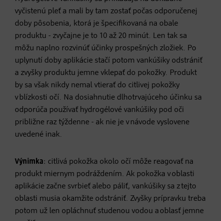
vyčistenú pleť a mali by tam zostať počas odporučenej
doby pôsobenia, ktorá je špecifikovaná na obale
produktu - zvyčajne je to 10 až 20 minút. Len tak sa
môžu naplno rozvinúť účinky prospešných zložiek. Po
uplynutí doby aplikácie stačí potom vankúšiky odstrániť
a zvyšky produktu jemne vklepať do pokožky. Produkt
by sa však nikdy nemal vtierať do citlivej pokožky
v blízkosti očí. Na dosiahnutie dlhotrvajúceho účinku sa
odporúča používať hydrogélové vankúšiky pod oči
približne raz týždenne - ak nie je v návode vyslovene
uvedené inak.
Výnimka
: citlivá pokožka okolo očí môže reagovať na
produkt miernym podráždením. Ak pokožka v oblasti
aplikácie začne svrbieť alebo páliť, vankúšiky sa z tejto
oblasti musia okamžite odstrániť. Zvyšky prípravku treba
potom už len opláchnuť studenou vodou a oblasť jemne