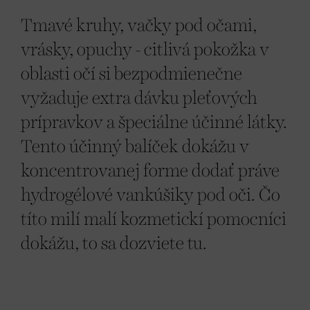
Tmavé kruhy, vačky pod očami,
vrásky, opuchy - citlivá pokožka v
oblasti očí si bezpodmienečne
vyžaduje extra dávku pleťových
prípravkov a špeciálne účinné látky.
Tento účinný balíček dokážu v
koncentrovanej forme dodať práve
hydrogélové vankúšiky pod oči. Čo
títo milí malí kozmetickí pomocníci
dokážu, to sa dozviete tu.