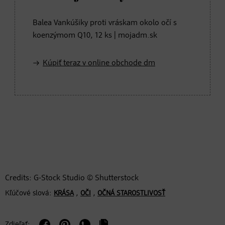
Balea Vankúšiky proti vráskam okolo očí s
koenzýmom Q10, 12 ks | mojadm.sk
Kúpiť teraz v online obchode dm
Credits: G-Stock Studio © Shutterstock
Kľúčové slová:
,
,
KRÁSA
OČI
OČNÁ STAROSTLIVOSŤ
Zdieľať: