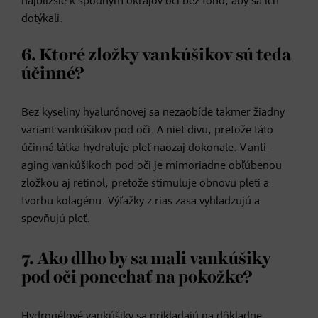
najbližšie k spodným okrajov očí bez toho, aby sa ich
dotýkali.
6. Ktoré zložky vankúšikov sú teda
účinné?
Bez kyseliny hyalurónovej sa nezaobíde takmer žiadny
variant vankúšikov pod oči. A niet divu, pretože táto
účinná látka hydratuje pleť naozaj dokonale. V anti-
aging vankúšikoch pod oči je mimoriadne obľúbenou
zložkou aj retinol, pretože stimuluje obnovu pleti a
tvorbu kolagénu. Výťažky z rias zasa vyhladzujú a
spevňujú pleť.
7. Ako dlho by sa mali vankúšiky
pod oči ponechať na pokožke?
Hydrogélové vankúšiky sa prikladajú na dôkladne