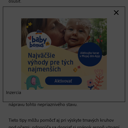
osušiť.
8. Ktoré vankúšiky sú najlepšie
proti tmavým kruhom?
Pokožka okolo očí je veľmi tenká a citlivá. Nemá
podkožné tukové tkanivo, preto cez ňu v týchto miestach
aj presvitajú žily a lymfatické cievy. Únava, stres alebo
choroba môžu spôsobiť nedostatok kyslíka v krvi, čím sa
táto oblasť môže javiť dokonca ešte tmavšia. V dôsledku
spomaleného krvného obehu bývajú oči ráno
opuchnuté. Vankúšiky pod oči s aktívnymi zložkami, ako
sú retinol, kyselina hyalurónová, vitamín C, kofeín,
Inzercia
niacínamid a peptidy sa však dokážu postarať o rýchlu
nápravu tohto nepriaznivého stavu.
Tieto tipy môžu pomôcť aj pri výskyte tmavých kruhov
pod očami: odporúča sa dopriať si spánok aspoň v trvaní