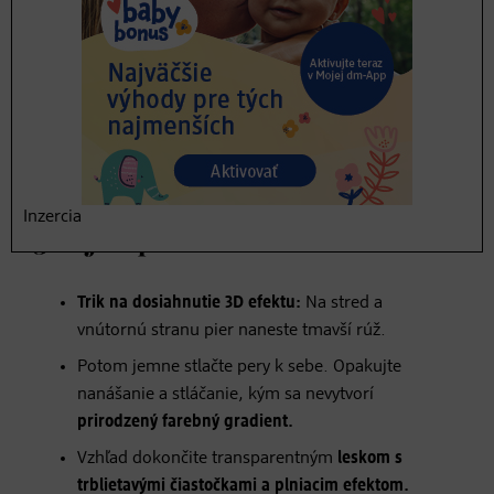
Inzercia
3 Objem pier!
Trik na dosiahnutie 3D efektu:
Na stred a
vnútornú stranu pier naneste tmavší rúž.
Potom jemne stlačte pery k sebe. Opakujte
nanášanie a stláčanie, kým sa nevytvorí
prirodzený farebný gradient.
Vzhľad dokončite transparentným
leskom s
trblietavými čiastočkami a plniacim efektom.