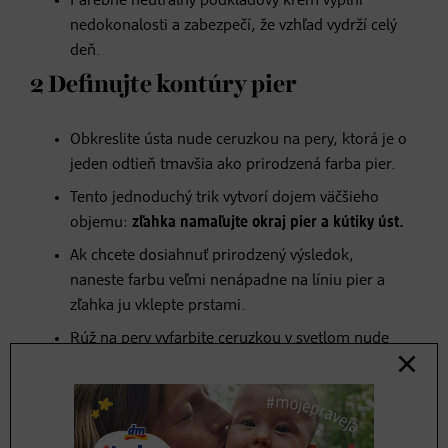
Farebne neutrálny podkladový krém vyplní
nedokonalosti a zabezpečí, že vzhľad vydrží celý
deň.
2 Definujte kontúry pier
Obkreslite ústa nude ceruzkou na pery, ktorá je o
jeden odtieň tmavšia ako prirodzená farba pier.
Tento jednoduchý trik vytvorí dojem väčšieho
objemu:
zľahka namaľujte okraj pier a kútiky úst.
Ak chcete dosiahnuť prirodzený výsledok,
naneste farbu veľmi nenápadne na líniu pier a
zľahka ju vklepte prstami.
Rúž na pery vyfarbite ceruzkou v svetlom nude
odtieni.