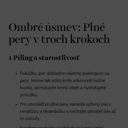
Ombré úsmev: Plné
pery v troch krokoch
1 Píling a starostlivosť
Pokožku pier dôkladne ošetrite peelingom na
pery. Jemne tak odstránite odumreté kožné
bunky, stimulujete krvný obeh a hydratujete
pokožku.
Pre obzvlášť pružné pery naneste výživný olej s
nevädzou a levanduľou a nechajte pôsobiť dve až
tri minúty.