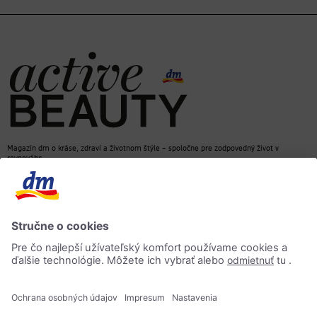
Magazín dm o kráse, zdraví a životnom štýle – spoločne pre zodpovedný život v
rovnováhe
dm e-shop
Kontakt
ACTIVE BEAUTY magazín
Impressum