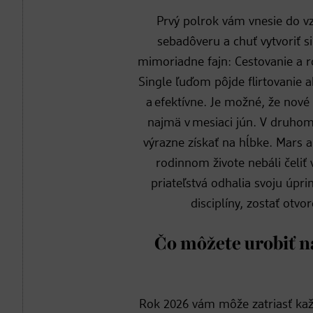
Prvý polrok vám vnesie do vz
sebadôveru a chuť vytvoriť si
mimoriadne fajn: Cestovanie a r
Single ľuďom pôjde flirtovanie 
a efektívne. Je možné, že nov
najmä v mesiaci jún. V druhom
výrazne získať na hĺbke. Mars 
rodinnom živote nebáli čeliť 
priateľstvá odhalia svoju úpr
disciplíny, zostať otvor
Čo môžete urobiť n
Rok 2026 vám môže zatriasť kaž