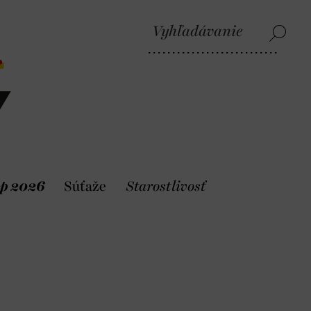
p 2026
Súťaže
Starostlivosť