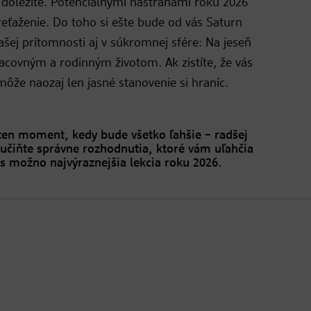
ne dôležité. Potenciálnymi nástrahami roku 2026
reťaženie. Do toho si ešte bude od vás Saturn
ašej prítomnosti aj v súkromnej sfére: Na jeseň
acovným a rodinným životom. Ak zistíte, že vás
môže naozaj len jasné stanovenie si hraníc.
 ten moment, kedy bude všetko ľahšie – radšej
 učiňte správne rozhodnutia, ktoré vám uľahčia
ás možno najvýraznejšia lekcia roku 2026.