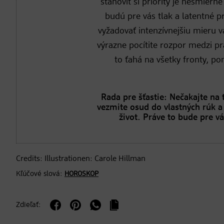
stanoviť si priority je nesmier
budú pre vás tlak a latentné p
vyžadovať intenzívnejšiu mieru v
výrazne pocítite rozpor medzi pr
to ťahá na všetky fronty, po
Rada pre šťastie: Nečakajte na
vezmite osud do vlastných rúk a
život. Práve to bude pre v
Credits: Illustrationen: Carole Hillman
Kľúčové slová:
HOROSKOP
Zdieľať: