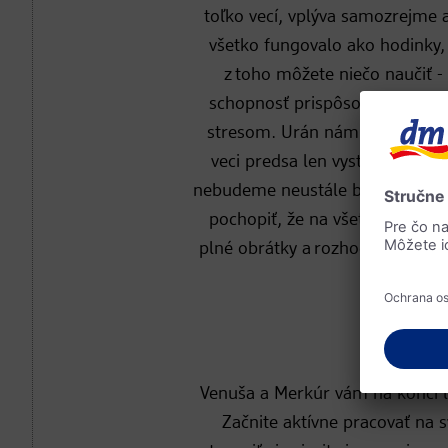
toľko vecí, vplýva samozrejme 
všetko fungovalo ako hodinky,
z toho môžete niečo naučiť - 
schopnosť prispôsobiť sa môže
stresom. Urán nám pripomína, 
veci predsa len vystrelia pres
nebudeme neustále brániť. Uvoľn
pochopiť, že na všetko si sami
plné obrátky a rozhodne sa byť
Ako t
Venuša a Merkúr vám na konci le
Začnite aktívne pracovať na 