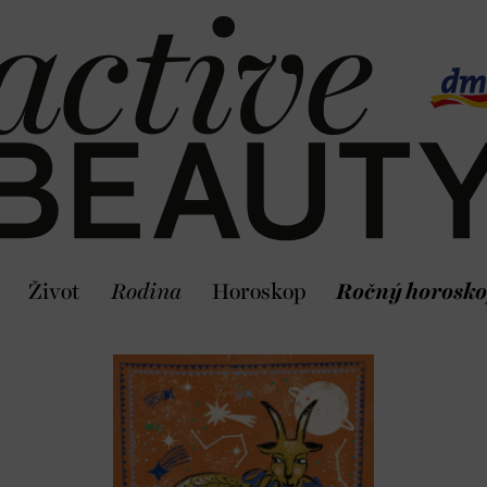
Život
Rodina
Horoskop
Ročný horosko