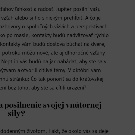
ťahov ľahkosť a radosť. Jupiter posilní vašu
 vzťah alebo si ho s niekým prehĺbiť. A čo je
ozhovory o spoločných víziách a perspektívach.
ako po masle, kontakty budú nadväzovať rýchlo
é kontakty vám budú doslova búchať na dvere,
 polroku môžu nové, ale aj dlhoročné vzťahy
a Neptún vás budú na jar nabádať, aby ste sa v
výzvam a otvorili citlivé témy. V októbri vám
imnú stránku: Čo tak ponoriť sa do kráľovskej
ení bez toho, aby ste sa cítili urazení?
a posilnenie svojej vnútornej
sily?
dodenným životom. Fakt, že okolo vás sa deje