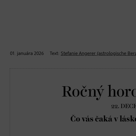
01. januára
2026
Text:
Stefanie Angerer (astrologische Ber
Ročný hor
22. DEC
Čo vás čaká v lásk