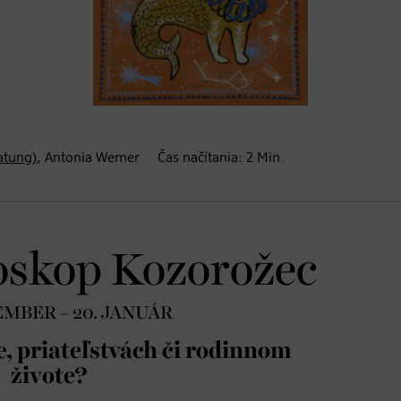
atung)
, Antonia Wemer
Čas načítania:
2
Min.
oskop Kozorožec
EMBER – 20. JANUÁR
e, priateľstvách či rodinnom
živote?