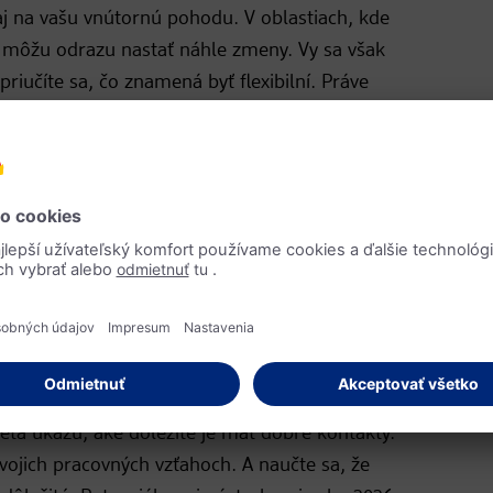
aj na vašu vnútornú pohodu. V oblastiach, kde
 môžu odrazu nastať náhle zmeny. Vy sa však
priučíte sa, čo znamená byť flexibilní. Práve
 poslúžiť ako skvelá ochrana pred neustálym
že nie všetko sa dá naplánovať – no niektoré
ne tak, ako majú, avšak len vtedy, ak im v tom
enie a poriadny výdych prídu, no najprv musíte
 jednoducho nevystačíte. ak niekto funguje na
 na všetko sám, zabudne nakoniec vnímať svoje
vlastné potreby.
o pôjde v práci?
ta ukážu, aké dôležité je mať dobré kontakty.
svojich pracovných vzťahoch. A naučte sa, že