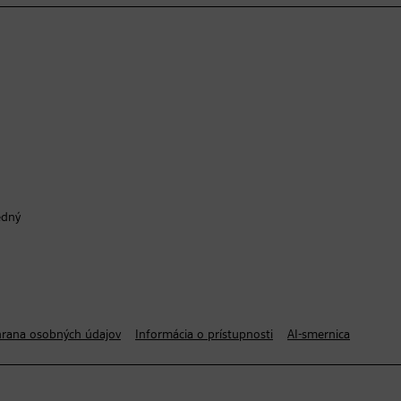
edný
rana osobných údajov
Informácia o prístupnosti
AI-smernica