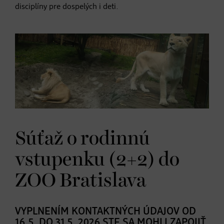
disciplíny pre dospelých i deti.
Súťaž o rodinnú
vstupenku (2+2) do
ZOO Bratislava
VYPLNENÍM KONTAKTNÝCH ÚDAJOV OD
16.5. DO 31.5. 2026 STE SA MOHLI ZAPOJIŤ