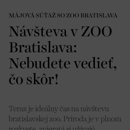
MÁJOVÁ SÚŤAŽ SO ZOO BRATISLAVA
Návšteva v ZOO
Bratislava:
Nebudete vedieť,
čo skôr!
Teraz je ideálny čas na návštevu
bratislavskej zoo. Príroda je v plnom
rozkvete, zvieratá si užívajú