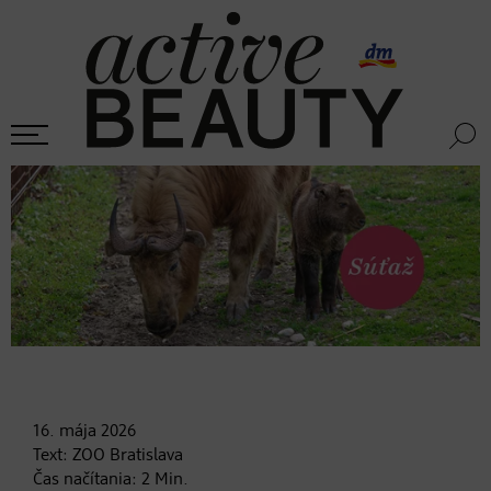
16. mája
2026
Text:
ZOO Bratislava
Čas načítania:
2
Min.