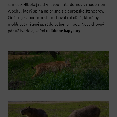
samec z Hlbokej nad Vltavou našli domov v modernom
výbehu, ktorý spĺňa najprísnejšie európske štandardy.
Cieľom je v budúcnosti odchovať mláďatá, ktoré by
mohli byť vrátené späť do voľnej prírody. Nový chovný
pár už tvoria aj veľmi
obľúbené kapybary
.