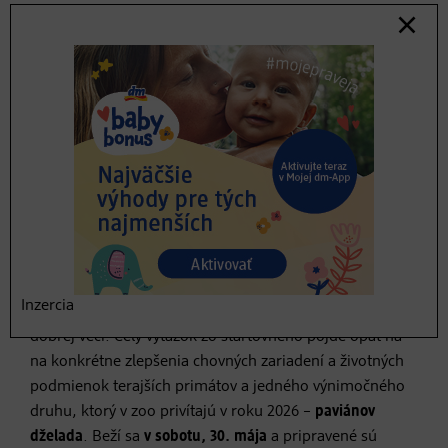
Príďte si užiť návštevu v ZOO Bratislava, spoznať všetky
nové prírastky a zažiť atmosféru, ktorú ponúka príroda v
kombinácii so vzácnymi zvieratami z celého sveta.
Príďte a zažite
dobrodružstvo pre
celú rodinu
Aj tento rok prebehne benefičný beh
oRUNgutan
.
Inzercia
Zašportujete si, bežíte cez rôzne zákutia zoo pomôžete
dobrej veci. Celý výťažok zo štartovného pôjde opäť na
na konkrétne zlepšenia chovných zariadení a životných
podmienok terajších primátov a jedného výnimočného
druhu, ktorý v zoo privítajú v roku 2026 –
paviánov
dželada
. Beží sa
v sobotu, 30. mája
a pripravené sú