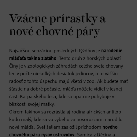
Vzácne prírastky a
nové chovné páry
Najväčšou senzáciou posledných týždňov je
narodenie
mláďaťa takina zlatého
. Tento druh z horských oblastí
Číny je v zoologických záhradách celého sveta chovaný
len v počte niekoľkých desiatok jedincov, o to väčšiu
radosť z tohto úspechu majú všetci v zoo. Ak budete mať
šťastie na dobré počasie, mláďa môžete vidieť v lesnej
časti Karpatského lesa, kde sa opatrne pohybuje v
blízkosti svojej matky.
Okrem takinov sa rozrástla aj rodina afrických antilop
kudu malý, kde sa vo výbehu za nosorožcami narodilo
nové mláďa. Svet šeliem zas ožil príchodom
nového
chovného páru rysov ostrovidov
. Samica z Děčína a