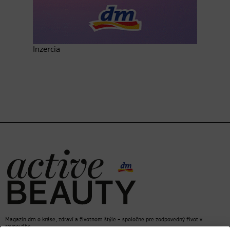
Inzercia
Magazín dm o kráse, zdraví a životnom štýle – spoločne pre zodpovedný život v
rovnováhe