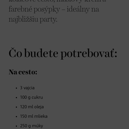
farebné posýpky – ideálny na
najbližšiu party.
Čo budete potrebovať:
Na cesto:
3 vajcia
100 g cukru
120 ml oleja
150 ml mlieka
250 g múky