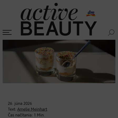
26. júna
2026
Text:
Amelie Meinhart
Čas načítania:
1
Min.