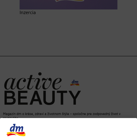
Inzercia
Magazín dm o kráse, zdraví a životnom štýle – spoločne pre zodpovedný život v
rovnováhe