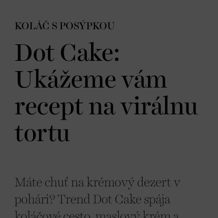
KOLÁČ S POSÝPKOU
Dot Cake:
Ukážeme vám
recept na virálnu
tortu
Máte chuť na krémový dezert v
pohári? Trend Dot Cake spája
koláčové cesto, maslový krém a