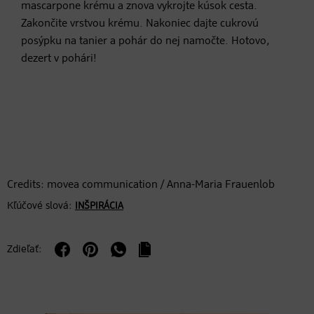
mascarpone krému a znova vykrojte kúsok cesta.
Zakončite vrstvou krému. Nakoniec dajte cukrovú
posýpku na tanier a pohár do nej namočte. Hotovo,
dezert v pohári!
Credits: movea communication / Anna-Maria Frauenlob
Kľúčové slová:
INŠPIRÁCIA
Zdieľať: